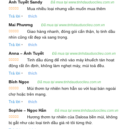
Tên Gọi
Ánh Tuyết Sandy
Đã mua tại www.tinhdauduoclieu.com.vn
Mua nhiều loại nhưng vẫn muốn mua thêm
Tên tiếng Việt:
Tinh Dầu Trắc Bách Diệp
Được xếp
Trả lời
•
thích
hạng
5
5
sao
Tên tiếng Anh:
Cypress Essential Oil
Mai Phương
Đã mua tại www.tinhdauduoclieu.com.vn
Tên thực vật:
Thuja orientalis L. (Biota
Giao hàng nhanh, đóng gói cẩn thận, lọ tinh dầu
Được xếp
nhìn cũng rất đẹp và sang trọng.
orientalis Endl.)
hạng
5
5
sao
Trả lời
•
thích
Họ thực vật:
Cupressaceae (Hoàng Đàn)
Anna – Ánh Tuyết
Đã mua tại www.tinhdauduoclieu.com.vn
Tinh dầu dùng để nhỏ vào máy khuếch tán hoạt
Mô Tả Cây Trắc Bách Diệp
Được xếp
động rất ổn định, không làm nghẹt máy, mùi toả đều.
hạng
5
5
sao
Cây Trắc Bách Diệp là một loài cây gỗ lớn, có thể
Trả lời
•
thích
cao từ 6 đến 8 mét. Thân cây phân nhánh mạnh
Bích Ngọc
Đã mua tại www.tinhdauduoclieu.com.vn
mẽ với những cành nhọn, đặc trưng của cây Trắc
Mùi thơm tự nhiên hơn hẳn so với loại bán ngoài
Được xếp
Bách Diệp. Lá cây có hình vẩy, mọc đối và thường
chợ hoặc trên mạng.
hạng
5
5
sao
được thu hoạch vào mùa thu để chiết xuất tinh
Trả lời
•
thích
dầu. Cây này mọc phổ biến ở các khu vực như
Sophie – Ngọc Hân
Đã mua tại www.tinhdauduoclieu.com.vn
Trung Quốc, Liên Xô cũ và một số vùng ở Việt
Hương thơm tự nhiên của Dalosa bền mùi, không
Được xếp
Nam. Tinh dầu Trắc Bách Diệp có màu vàng nhạt
bị gắt như các loại tinh dầu giá rẻ tôi từng thử.
hạng
5
5
sao