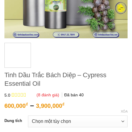
Tinh Dầu Trắc Bách Diệp – Cypress
Essential Oil
(
8
đánh giá)
Đã bán
40
5.0
5.0
8
trên 5
Khoảng
–
₫
₫
600,000
3,900,000
dựa trên
giá:
đánh giá
XÓA
từ
Dung tích
600,000₫