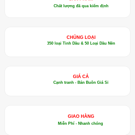
Chất lượng đã qua kiểm định
Massage giảm đau:
Pha loãng tinh dầu Trắc
Bách Diệp với dầu nền như dầu jojoba, hạnh
nhân, hoặc dầu dừa và thoa lên vùng da bị đau
nhức, như chuột rút, co thắt cơ hay viêm khớp.
CHỦNG LOẠI
Chăm sóc da và tóc:
Thêm một vài giọt tinh
350 loại Tinh Dầu & 50 Loại Dầu Nền
dầu vào sữa rửa mặt hoặc dầu gội để làm sạch
da, tóc, đồng thời cung cấp dưỡng chất giúp
da và tóc khỏe mạnh.
Điều trị hô hấp:
Hòa tan vài giọt dầu trong
GIÁ CẢ
nước nóng và hít hơi nước để làm thông
Cạnh tranh - Bán Buôn Giá Sỉ
thoáng đường thở, giảm ho, cảm lạnh và các
vấn đề hô hấp khác.
5. Gợi Ý Kết Hợp Tinh Dầu Trắc Bách Diệp
GIAO HÀNG
Tinh dầu Trắc Bách Diệp có thể kết hợp với một
Miễn Phí - Nhanh chóng
số loại tinh dầu khác để tăng cường hiệu quả