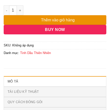
đến
3,900,000₫
Thêm vào giỏ hàng
BUY NOW
SKU:
Không áp dụng
Danh mục:
Tinh Dầu Thiên Nhiên
MÔ TẢ
TÀI LIỆU KỸ THUẬT
QUY CÁCH ĐÓNG GÓI