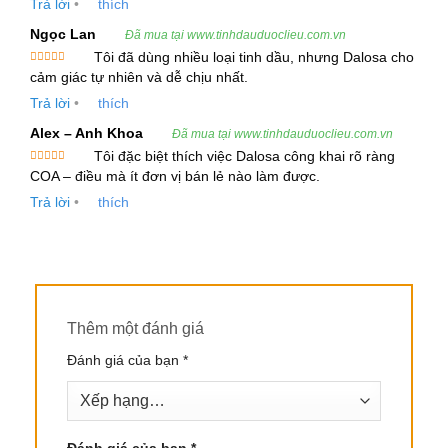
hoặc không màu, mang mùi thơm gỗ đặc trưng.
Trả lời
•
thích
Ngọc Lan
Đã mua tại www.tinhdauduoclieu.com.vn
2. Thông Tin Kỹ Thuật và Cung Ứng Tinh Dầu
Tôi đã dùng nhiều loại tinh dầu, nhưng Dalosa cho
Trắc Bách Diệp
Được xếp
cảm giác tự nhiên và dễ chịu nhất.
hạng
5
5
sao
Trả lời
•
thích
Tiêu Chuẩn Kỹ Thuật
Alex – Anh Khoa
Đã mua tại www.tinhdauduoclieu.com.vn
Bộ phận chiết xuất:
Lá
Tôi đặc biệt thích việc Dalosa công khai rõ ràng
Được xếp
COA – điều mà ít đơn vị bán lẻ nào làm được.
Phương pháp chiết xuất:
Hơi nước/CO2
hạng
5
5
sao
Trả lời
•
thích
Hình thức:
Chất lỏng
Màu sắc:
Không màu hoặc vàng nhạt
Mùi:
Mùi thơm đặc trưng của gỗ Trắc Bách
Tỷ trọng ở 20ºC:
0.863 to 0.885
Thêm một đánh giá
Chỉ số khúc xạ ở 20ºC:
1.468 to 1.478
Đánh giá của bạn
*
Thành phần hóa học chính:
Alpha-pinene
(40%-60%), Delta-3-carene (16%-27%)
Xuất xứ:
Ấn Độ, Indonesia, Nga
Đánh giá của bạn
*