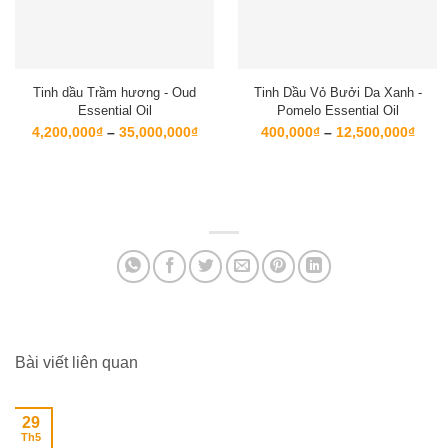
Tinh dầu Trầm hương - Oud
Tinh Dầu Vỏ Bưởi Da Xanh -
Essential Oil
Pomelo Essential Oil
Khoảng
Kho
4,200,000
₫
–
35,000,000
₫
400,000
₫
–
12,500,000
₫
giá:
giá:
từ
từ
4,200,000₫
400,
đến
đến
35,000,000₫
12,5
Bài viết liên quan
29
Th5