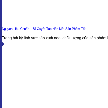
Nguyên Liệu Chuẩn – Bí Quyết Tạo Nên Một Sản Phẩm Tốt
Trong bất kỳ lĩnh vực sản xuất nào, chất lượng của sản phẩm 