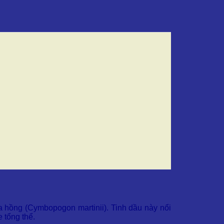
oa hồng (Cymbopogon martinii). Tinh dầu này nổi
e tổng thể.