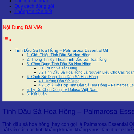
Tài liệu kỹ thuật
Quy cách đóng gói
Thông tin cần biết
Nội Dung Bài Viết
Tinh Dầu Sả Hoa Hồng – Palmarosa Essential Oil
1. Giới Thiệu Tinh Dầu Sả Hoa Hồng
2. Thông Tin Kỹ Thuật Tinh Dầu Sả Hoa Hồng
3. Công Dụng Tinh Dầu Sả Hoa Hồng
3.1 Lợi Ích và Tác Dụng
3.2 Tinh Dầu Sả Hoa Hồng Là Nguyên Liệu Cho Các Ngà
4. Cách Sử Dụng Tinh Dầu Sả Hoa Hồng
4.1 Hướng Dẫn Sử Dụng
4.2 Gợi Ý Kết Hợp Tinh Dầu Sả Hoa Hồng – Palmarosa Ess
5. Lý Do Chọn Công Ty Dalosa Việt Nam
6. Kết Luận
Tinh Dầu Sả Hoa Hồng – Palmarosa Essen
Tinh dầu sả hoa hồng, hay còn gọi là Palmarosa Essential Oil
bật với các đặc tính kháng khuẩn, kháng virus, làm dịu cơ thể v