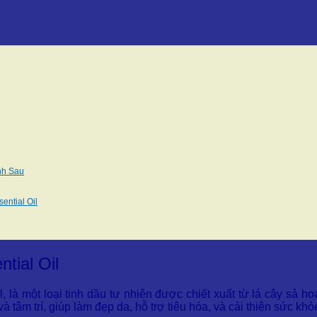
nh Sau
ential Oil
tial Oil
, là một loại tinh dầu tự nhiên được chiết xuất từ lá cây sả h
à tâm trí, giúp làm đẹp da, hỗ trợ tiêu hóa, và cải thiện sức khỏ