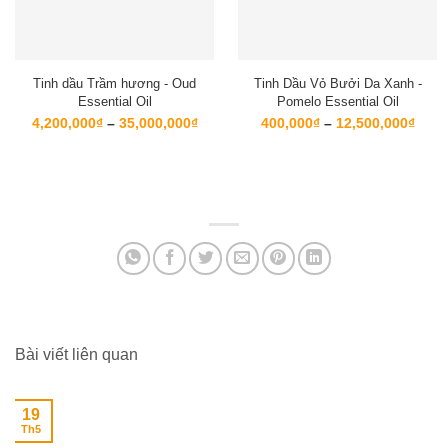
Tinh dầu Trầm hương - Oud
Tinh Dầu Vỏ Bưởi Da Xanh -
Essential Oil
Pomelo Essential Oil
Khoảng
Kho
4,200,000
₫
–
35,000,000
₫
400,000
₫
–
12,500,000
₫
giá:
giá:
từ
từ
4,200,000₫
400,
đến
đến
35,000,000₫
12,5
Bài viết liên quan
19
Th5