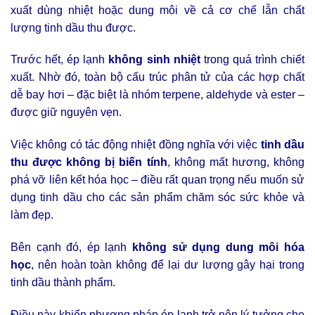
xuất dùng nhiệt hoặc dung môi về cả cơ chế lẫn chất
lượng tinh dầu thu được.
Trước hết, ép lạnh
không sinh nhiệt
trong quá trình chiết
xuất. Nhờ đó, toàn bộ cấu trúc phân tử của các hợp chất
dễ bay hơi – đặc biệt là nhóm terpene, aldehyde và ester –
được giữ nguyên vẹn.
Việc không có tác động nhiệt đồng nghĩa với việc
tinh dầu
thu được không bị biến tính
, không mất hương, không
phá vỡ liên kết hóa học – điều rất quan trọng nếu muốn sử
dụng tinh dầu cho các sản phẩm chăm sóc sức khỏe và
làm đẹp.
Bên cạnh đó, ép lạnh
không sử dụng dung môi hóa
học
, nên hoàn toàn không để lại dư lượng gây hại trong
tinh dầu thành phẩm.
Điều này khiến phương pháp ép lạnh trở nên lý tưởng cho