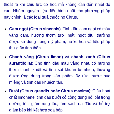
thoát ra khi chịu lực cơ học mà không cần đến nhiệt độ
cao. Nhóm nguyên liệu điển hình nhất cho phương pháp
này chính là các loại quả thuộc họ Citrus.
Cam ngọt (Citrus sinensis)
: Tinh dầu cam ngọt có màu
vàng cam, hương thơm tươi mát, ngọt dịu, thường
được sử dụng trong mỹ phẩm, nước hoa và liệu pháp
thư giãn tinh thần.
Chanh vàng (Citrus limon)
và
chanh xanh (Citrus
aurantifolia)
: Cho tinh dầu màu vàng nhạt, có hương
thơm thanh khiết và tính sát khuẩn tự nhiên, thường
được ứng dụng trong sản phẩm tẩy rửa, nước súc
miệng và tinh dầu khuếch tán.
Bưởi (Citrus grandis hoặc Citrus maxima)
: Giàu hoạt
chất limonene, tinh dầu bưởi có công dụng nổi bật trong
dưỡng tóc, giảm rụng tóc, làm sạch da đầu và hỗ trợ
giảm béo khi kết hợp xoa bóp.