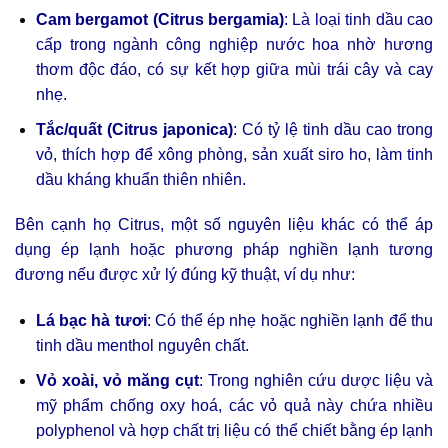
Cam bergamot (Citrus bergamia)
: Là loại tinh dầu cao
cấp trong ngành công nghiệp nước hoa nhờ hương
thơm độc đáo, có sự kết hợp giữa mùi trái cây và cay
nhẹ.
Tắc/quất (Citrus japonica)
: Có tỷ lệ tinh dầu cao trong
vỏ, thích hợp để xông phòng, sản xuất siro ho, làm tinh
dầu kháng khuẩn thiên nhiên.
Bên cạnh họ Citrus, một số nguyên liệu khác có thể áp
dụng ép lạnh hoặc phương pháp nghiền lạnh tương
đương nếu được xử lý đúng kỹ thuật, ví dụ như:
Lá bạc hà tươi
: Có thể ép nhẹ hoặc nghiền lạnh để thu
tinh dầu menthol nguyên chất.
Vỏ xoài, vỏ măng cụt
: Trong nghiên cứu dược liệu và
mỹ phẩm chống oxy hoá, các vỏ quả này chứa nhiều
polyphenol và hợp chất trị liệu có thể chiết bằng ép lạnh