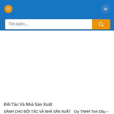
Chuyển
đến
nội
Tìm
dung
kiếm:
Đối Tác Và Nhà Sản Xuất
DÀNH CHO ĐỐI TÁC VÀ NHÀ SẢN XUẤT Cty TNHH Tinh Dầu –