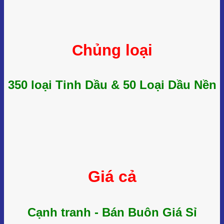
(Phối hợp 3 tinh dầu – cân bằng cảm xúc, tạo không gian tích
cực)
Sự kết hợp của hai tinh dầu nhóm cam chanh mang lại cảm
Chủng loại
giác tươi sáng, dễ chịu, trong khi tinh dầu hạt đậu Tonka giúp
giữ mùi và tạo chiều sâu
cho tổng thể. Mùi hương thu
được vừa nhẹ nhàng, vừa ấm áp, không quá ngọt cũng
không quá trầm.
350 loại Tinh Dầu & 50 Loại Dầu Nền
Phối hợp này phù hợp cho không gian sinh hoạt chung,
phòng tiếp khách, khu trưng bày hoặc không gian cần tạo
cảm giác thân thiện và thoải mái.
Khuyến cáo khi sử dụng tinh dầu hạt đậu
Tonka
Tinh dầu hạt đậu Tonka là tinh dầu có mùi nền đậm, hàm
Giá cả
lượng hoạt chất cao, vì vậy việc
bảo quản và sử dụng
đúng cách
đóng vai trò quan trọng nhằm đảm bảo chất
lượng tinh dầu cũng như an toàn cho người sử dụng. Trước
khi sử dụng, cần đọc kỹ các khuyến cáo dưới đây.
Cạnh tranh - Bán Buôn Giá Sỉ
Về bảo quản:
Tinh dầu hạt đậu Tonka cần được bảo quản ở