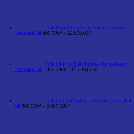
giá:
từ
4,200,000₫
đến
35,000,000₫
Tinh Dầu Vỏ Bưởi Da Xanh - Pomelo
Khoảng
Essential Oil
400,000
₫
–
12,500,000
₫
giá:
từ
400,000₫
đến
12,500,000₫
Tinh dầu Hạt Đậu Tonka - Tonka Bean
Khoảng
Essential Oil
1,950,000
₫
–
15,000,000
₫
giá:
từ
1,950,000₫
đến
15,000,000₫
Tinh dầu Thông Đỏ - Red Pine Essential
Khoảng
Oil
600,000
₫
–
3,900,000
₫
giá:
từ
600,000₫
đến
3,900,000₫