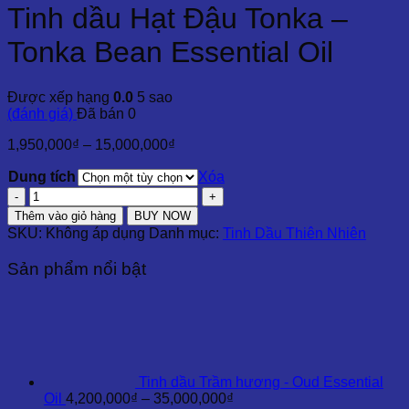
Tinh dầu Hạt Đậu Tonka –
Tonka Bean Essential Oil
Được xếp hạng
0.0
5 sao
(đánh giá)
Đã bán
0
Khoảng
1,950,000
₫
–
15,000,000
₫
giá:
Dung tích
từ
Xóa
1,950,000₫
Tinh
đến
dầu
Thêm vào giỏ hàng
BUY NOW
15,000,000₫
Hạt
SKU:
Không áp dụng
Danh mục:
Tinh Dầu Thiên Nhiên
Đậu
Tonka
Sản phẩm nổi bật
-
Tonka
Bean
Essential
Oil
số
lượng
Tinh dầu Trầm hương - Oud Essential
Khoảng
Oil
4,200,000
₫
–
35,000,000
₫