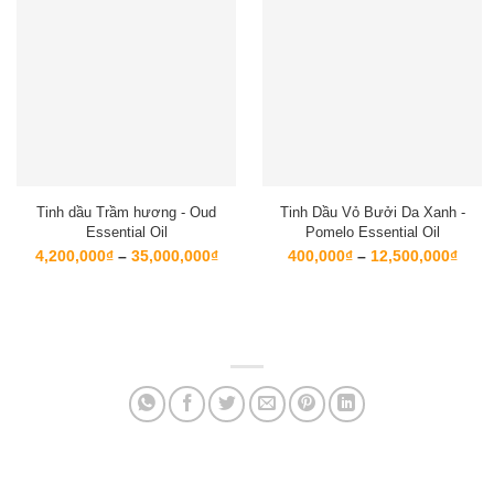
Tinh dầu Trầm hương - Oud
Tinh Dầu Vỏ Bưởi Da Xanh -
Essential Oil
Pomelo Essential Oil
Khoảng
Kho
4,200,000
₫
–
35,000,000
₫
400,000
₫
–
12,500,000
₫
giá:
giá:
từ
từ
4,200,000₫
400,
đến
đến
35,000,000₫
12,5