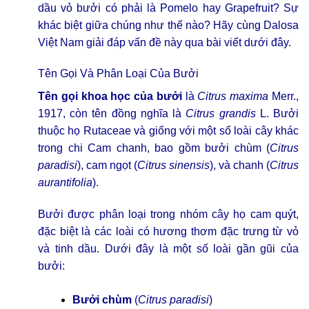
dầu vỏ bưởi có phải là Pomelo hay Grapefruit? Sự
khác biệt giữa chúng như thế nào? Hãy cùng Dalosa
Việt Nam giải đáp vấn đề này qua bài viết dưới đây.
Tên Gọi Và Phân Loại Của Bưởi
Tên gọi khoa học của bưởi
là
Citrus maxima
Merr.,
1917, còn tên đồng nghĩa là
Citrus grandis
L. Bưởi
thuộc họ Rutaceae và giống với một số loài cây khác
trong chi Cam chanh, bao gồm bưởi chùm (
Citrus
paradisi
), cam ngọt (
Citrus sinensis
), và chanh (
Citrus
aurantifolia
).
Bưởi được phân loại trong nhóm cây họ cam quýt,
đặc biệt là các loài có hương thơm đặc trưng từ vỏ
và tinh dầu. Dưới đây là một số loài gần gũi của
bưởi:
Bưởi chùm
(
Citrus paradisi
)