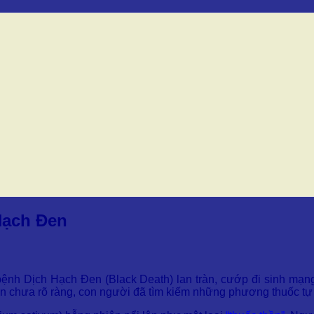
ạch Đen
bệnh Dịch Hạch Đen (Black Death) lan tràn, cướp đi sinh mạn
vẫn chưa rõ ràng, con người đã tìm kiếm những phương thuốc t