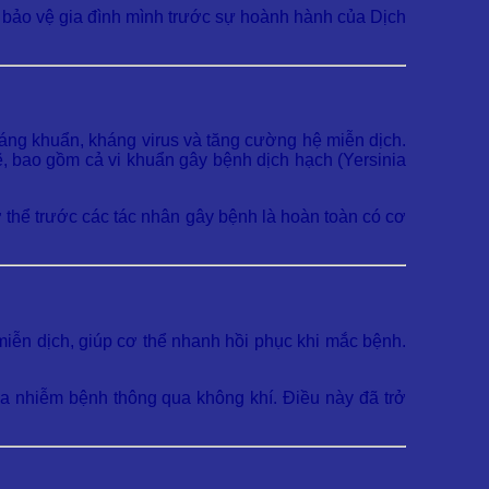
 bảo vệ gia đình mình trước sự hoành hành của Dịch
áng khuẩn, kháng virus và tăng cường hệ miễn dịch.
, bao gồm cả vi khuẩn gây bệnh dịch hạch (Yersinia
 thể trước các tác nhân gây bệnh là hoàn toàn có cơ
miễn dịch, giúp cơ thể nhanh hồi phục khi mắc bệnh.
ừa nhiễm bệnh thông qua không khí. Điều này đã trở