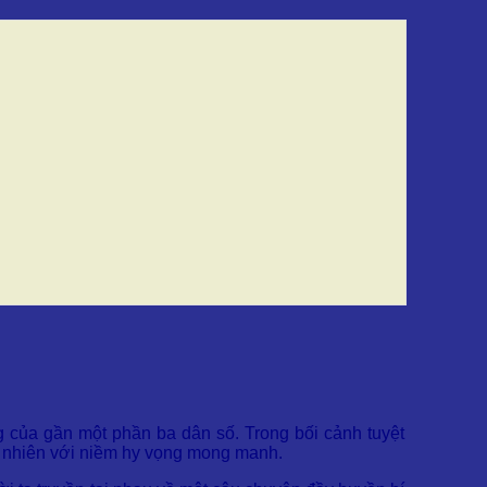
g của gần một phần ba dân số. Trong bối cảnh tuyệt
ự nhiên với niềm hy vọng mong manh.