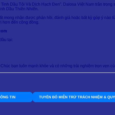
 Tinh Dầu Tỏi Và Dịch Hạch Đen”. Dalosa Việt Nam trân trọng 
Tinh Dầu Thiên Nhiên.
ất mong nhận được phản hồi, đánh giá hoặc bất kỳ góp ý nào từ
trị hơn đến cộng đồng.
.com
ầu tại:
. Chúc bạn luôn mạnh khỏe và có những trải nghiệm trọn vẹn cù
ÔNG TIN
TUYÊN BỐ MIỄN TRỪ TRÁCH NHIỆM & QUY