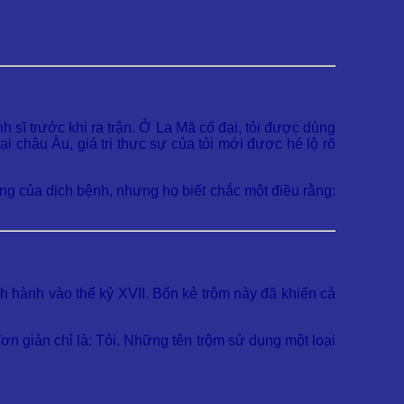
 sĩ trước khi ra trận. Ở La Mã cổ đại, tỏi được dùng
i châu Âu, giá trị thực sự của tỏi mới được hé lộ rõ
hứng của dịch bệnh, nhưng họ biết chắc một điều rằng:
nh hành vào thế kỷ XVII. Bốn kẻ trộm này đã khiến cả
đơn giản chỉ là: Tỏi. Những tên trộm sử dụng một loại