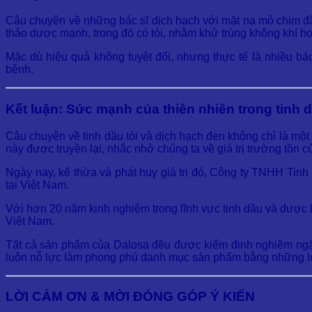
Câu chuyện về những bác sĩ dịch hạch với mặt nạ mỏ chim đầy k
thảo dược mạnh, trong đó có tỏi, nhằm khử trùng không khí họ
Mặc dù hiệu quả không tuyệt đối, nhưng thực tế là nhiều bác
bệnh.
Kết luận: Sức mạnh của thiên nhiên trong tinh d
Câu chuyện về tinh dầu tỏi và dịch hạch đen không chỉ là một 
này được truyền lại, nhắc nhở chúng ta về giá trị trường tồn c
Ngày nay, kế thừa và phát huy giá trị đó, Công ty TNHH Tin
tại Việt Nam.
Với hơn 20 năm kinh nghiệm trong lĩnh vực tinh dầu và dược l
Việt Nam.
Tất cả sản phẩm của Dalosa đều được kiểm định nghiêm ngặt
luôn nỗ lực làm phong phú danh mục sản phẩm bằng những loại
LỜI CẢM ƠN & MỜI ĐÓNG GÓP Ý KIẾN