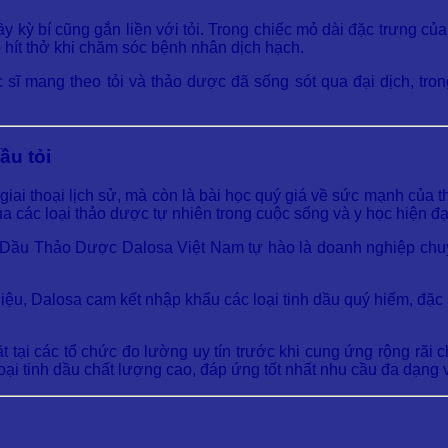
ỳ bí cũng gắn liền với tỏi. Trong chiếc mỏ dài đặc trưng của m
 hít thở khi chăm sóc bệnh nhân dịch hạch.
 sĩ mang theo tỏi và thảo dược đã sống sót qua đại dịch, tro
ầu tỏi
giai thoại lịch sử, mà còn là bài học quý giá về sức mạnh của t
ủa các loại thảo dược tự nhiên trong cuộc sống và y học hiện đạ
h Dầu Thảo Dược Dalosa Việt Nam tự hào là doanh nghiệp chuy
iệu, Dalosa cam kết nhập khẩu các loại tinh dầu quý hiếm, đặc
 tại các tổ chức đo lường uy tín trước khi cung ứng rộng rã
 tinh dầu chất lượng cao, đáp ứng tốt nhất nhu cầu đa dạng v