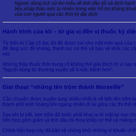
Ngược dòng lịch sử tìm hiểu về tinh dầu tỏi và dịch hạch
liệu pháp thảo mộc tự nhiên trong việc hỗ trợ kháng kh
của con người qua các thời kỳ đại dịch
Hành trình của tỏi – từ gia vị đến vị thuốc kỳ di
Từ thời Ai Cập cổ đại, tỏi đã được coi như một món quà của cá
để tăng sức đề kháng, thanh lọc cơ thể và bảo vệ khỏi các că
nét.
Những thầy thuốc thời trung cổ không thể giải thích rõ vì sao
“Người dùng tỏi thường xuyên sẽ ít mắc bệnh hơn”.
Giai thoại “những tên trộm thành Marseille”
Câu chuyện được truyền tụng nhiều nhất là về bốn tên trộm tạ
thành phố kinh hoàng khi ngang nhiên đi lại giữa các thi thể
Sau khi bị bắt, bọn trộm đã buộc phải khai ra bí mật tại sao 
hỗn hợp gồm giấm và tinh dầu tỏi thoa khắp cơ thể và miệng m
Chính hỗn hợp này đã bảo vệ chúng khỏi những vi khuẩn chết