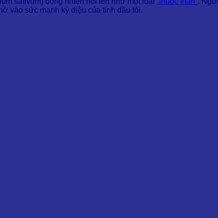
ium sativum) bỗng nhiên nổi lên như một loại
“thuốc thần”
. Ngư
hờ vào sức mạnh kỳ diệu của tinh dầu tỏi.