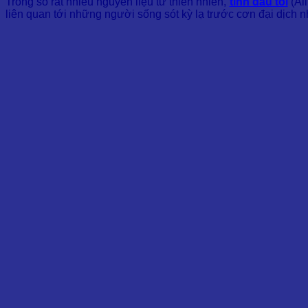
Trong số rất nhiều nguyên liệu từ thiên nhiên,
tinh dầu tỏi
(All
liên quan tới những người sống sót kỳ lạ trước cơn đại dịch n