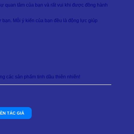
sự quan tâm của bạn và rất vui khi được đồng hành
 bạn. Mỗi ý kiến của bạn đều là động lực giúp
ng các sản phẩm tinh dầu thiên nhiên!
ỀN TÁC GIẢ