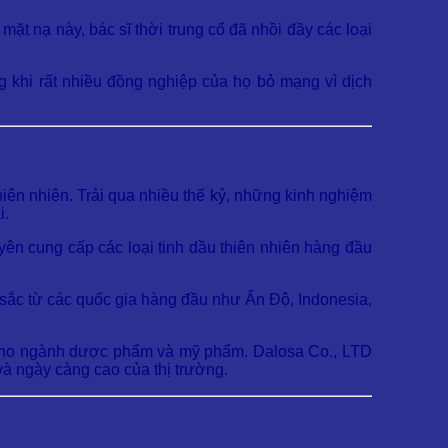
ặt nạ này, bác sĩ thời trung cổ đã nhồi đầy các loại
ng khi rất nhiều đồng nghiệp của họ bỏ mạng vì dịch
hiên nhiên. Trải qua nhiều thế kỷ, những kinh nghiệm
i.
ên cung cấp các loại tinh dầu thiên nhiên hàng đầu
 sắc từ các quốc gia hàng đầu như Ấn Độ, Indonesia,
i cho ngành dược phẩm và mỹ phẩm. Dalosa Co., LTD
à ngày càng cao của thị trường.