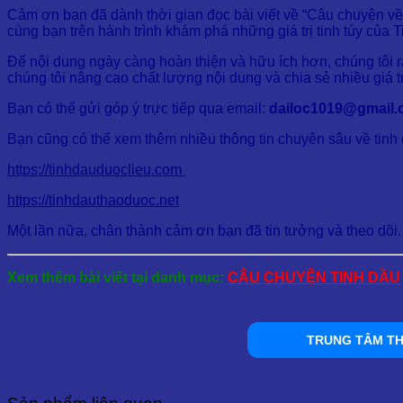
Cảm ơn bạn đã dành thời gian đọc bài viết về “Câu chuyện về
cùng bạn trên hành trình khám phá những giá trị tinh túy của 
Để nội dung ngày càng hoàn thiện và hữu ích hơn, chúng tôi r
chúng tôi nâng cao chất lượng nội dung và chia sẻ nhiều giá 
Bạn có thể gửi góp ý trực tiếp qua email:
dailoc1019@gmail
Bạn cũng có thể xem thêm nhiều thông tin chuyên sâu về tinh d
https://tinhdauduoclieu.com
https://tinhdauthaoduoc.net
Một lần nữa, chân thành cảm ơn bạn đã tin tưởng và theo dõi
Xem thêm bài viết tại danh mục:
CÂU CHUYỆN TINH DẦU
TRUNG TÂM TH