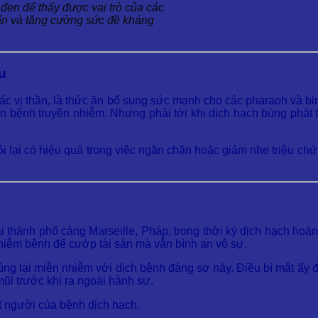
 đen để thấy được vai trò của các
uẩn và tăng cường sức đề kháng
ệu
c vị thần, là thức ăn bổ sung sức mạnh cho các pharaoh và binh
n bệnh truyền nhiễm. Nhưng phải tới khi dịch hạch bùng phát tạ
 tỏi lại có hiệu quả trong việc ngăn chặn hoặc giảm nhẹ triệu c
i thành phố cảng Marseille, Pháp, trong thời kỳ dịch hạch hoà
 nhiễm bệnh để cướp tài sản mà vẫn bình an vô sự.
chúng lại miễn nhiễm với dịch bệnh đáng sợ này. Điều bí mật ấy 
ũi trước khi ra ngoài hành sự.
 người của bệnh dịch hạch.