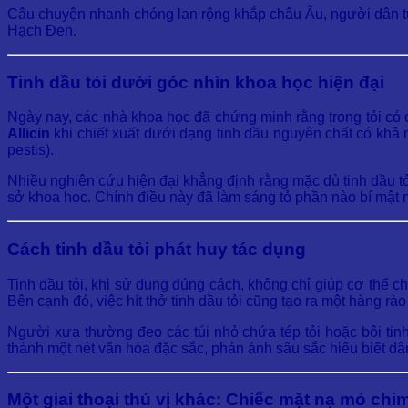
Câu chuyện nhanh chóng lan rộng khắp châu Âu, người dân từ 
Hạch Đen.
Tinh dầu tỏi dưới góc nhìn khoa học hiện đại
Ngày nay, các nhà khoa học đã chứng minh rằng trong tỏi có 
Allicin
khi chiết xuất dưới dạng tinh dầu nguyên chất có khả
pestis).
Nhiều nghiên cứu hiện đại khẳng định rằng mặc dù tinh dầu tỏ
sở khoa học. Chính điều này đã làm sáng tỏ phần nào bí mật m
Cách tinh dầu tỏi phát huy tác dụng
Tinh dầu tỏi, khi sử dụng đúng cách, không chỉ giúp cơ thể c
Bên cạnh đó, việc hít thở tinh dầu tỏi cũng tạo ra một hàng r
Người xưa thường đeo các túi nhỏ chứa tép tỏi hoặc bôi tinh
thành một nét văn hóa đặc sắc, phản ánh sâu sắc hiểu biết dâ
Một giai thoại thú vị khác: Chiếc mặt nạ mỏ chi