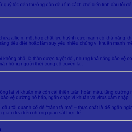
quý tộc đến thường dân đều tìm cách chế biến tinh dầu tỏi để
chứa allicin, một hợp chất lưu huỳnh cực mạnh có khả năng kh
 năng tiêu diệt hoặc làm suy yếu nhiều chủng vi khuẩn mạnh mẽ
i không phải là thần dược tuyệt đối, nhưng khả năng bảo vệ cơ
à những người thời trung cổ truyền lại.
hống lại vi khuẩn mà còn cải thiện tuần hoàn máu, tăng cường 
ào bảo vệ đường hô hấp, ngăn chặn vi khuẩn và virus xâm nhập.
 dầu tỏi quanh cổ để “tránh tà ma” – thực chất là để ngăn ng
n gian dựa trên những quan sát thực tế.
m