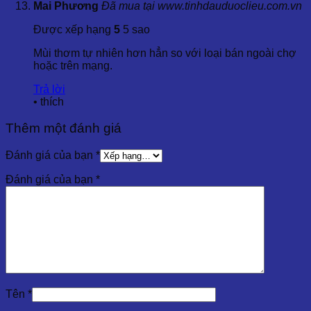
Mai Phương
Đã mua tại www.tinhdauduoclieu.com.vn
Được xếp hạng
5
5 sao
Mùi thơm tự nhiên hơn hẳn so với loại bán ngoài chợ
hoặc trên mạng.
Trả lời
•
thích
Thêm một đánh giá
Đánh giá của bạn
*
Đánh giá của bạn
*
Tên
*