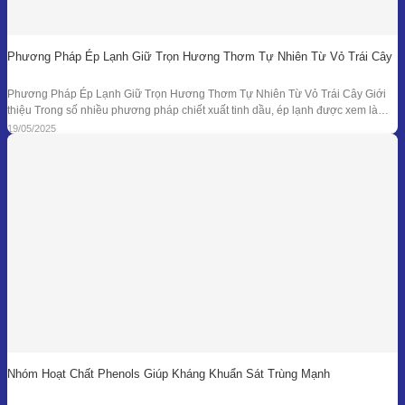
Phương Pháp Ép Lạnh Giữ Trọn Hương Thơm Tự Nhiên Từ Vỏ Trái Cây
Phương Pháp Ép Lạnh Giữ Trọn Hương Thơm Tự Nhiên Từ Vỏ Trái Cây Giới
thiệu Trong số nhiều phương pháp chiết xuất tinh dầu, ép lạnh được xem là
một trong những kỹ thuật đối với nguyên liệu đặc thù – đặc biệt là vỏ các loại
19/05/2025
quả có mùi hương tươi mát như
Nhóm Hoạt Chất Phenols Giúp Kháng Khuẩn Sát Trùng Mạnh