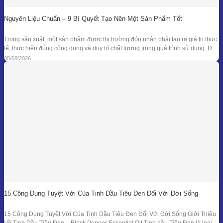
Nguyên Liệu Chuẩn – 9 Bí Quyết Tạo Nên Một Sản Phẩm Tốt
Trong sản xuất, một sản phẩm được thị trường đón nhận phải tạo ra giá trị thực
tế, thực hiện đúng công dụng và duy trì chất lượng trong quá trình sử dụng. Để
đạt được kết quả đó, doanh nghiệp cần kiểm soát đồng bộ từ mục tiêu nghiên
05/08/2026
cứu, nguyên liệu, công thức
15 Công Dụng Tuyệt Vời Của Tinh Dầu Tiêu Đen Đối Với Đời Sống
15 Công Dụng Tuyệt Vời Của Tinh Dầu Tiêu Đen Đối Với Đời Sống Giới Thiệu
Về Tinh Dầu Tiêu Đen – Black Pepper Essential Oil Tinh dầu Tiêu Đen là loại