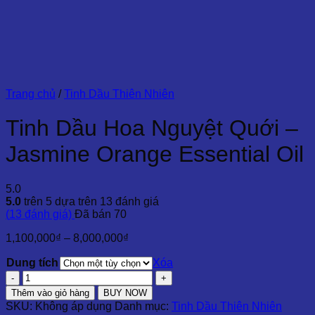
Trang chủ
/
Tinh Dầu Thiên Nhiên
Tinh Dầu Hoa Nguyệt Quới –
Jasmine Orange Essential Oil
5.0
5.0
trên 5 dựa trên
13
đánh giá
(
13
đánh giá)
Đã bán
70
Khoảng
1,100,000
₫
–
8,000,000
₫
giá:
Dung tích
từ
Xóa
1,100,000₫
Tinh
đến
Dầu
Thêm vào giỏ hàng
BUY NOW
8,000,000₫
Hoa
SKU:
Không áp dụng
Danh mục:
Tinh Dầu Thiên Nhiên
Nguyệt