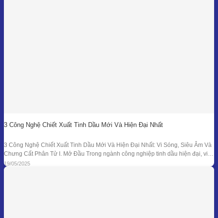
tại như một biểu tượng
3 Công Nghệ Chiết Xuất Tinh Dầu Mới Và Hiện Đại Nhất
3 Công Nghệ Chiết Xuất Tinh Dầu Mới Và Hiện Đại Nhất: Vi Sóng, Siêu Âm Và
Chưng Cất Phân Tử I. Mở Đầu Trong ngành công nghiệp tinh dầu hiện đại, việc
tối ưu hóa hiệu suất chiết xuất, giữ nguyên hương thơm và hoạt chất trị liệu là
19/05/2025
mục tiêu hàng đầu. Bên