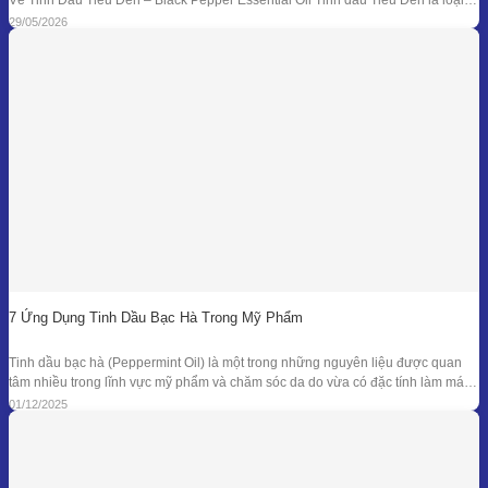
tinh dầu thiên nhiên được chiết xuất từ quả của cây Tiêu Đen (Piper nigrum)
29/05/2026
bằng phương pháp chưng cất hơi nước. Đây là
7 Ứng Dụng Tinh Dầu Bạc Hà Trong Mỹ Phẩm
Tinh dầu bạc hà (Peppermint Oil) là một trong những nguyên liệu được quan
tâm nhiều trong lĩnh vực mỹ phẩm và chăm sóc da do vừa có đặc tính làm mát
đặc trưng, vừa sở hữu phổ kháng khuẩn và khử mùi tự nhiên đã được ghi nhận
01/12/2025
trong nhiều nghiên cứu. Giá trị