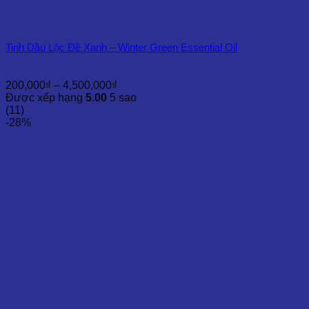
Tinh Dầu Lộc Đề Xanh – Winter Green Essential Oil
Khoảng
200,000
₫
–
4,500,000
₫
giá:
Được xếp hạng
5.00
5 sao
từ
(11)
200,000₫
-28%
đến
4,500,000₫