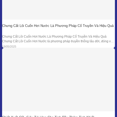
Chưng Cất Lôi Cuốn Hơi Nước Là Phương Pháp Cổ Truyền Và Hiệu Quả
Chưng Cất Lôi Cuốn Hơi Nước Là Phương Pháp Cổ Truyền Và Hiệu Quả
Chưng Cất Lôi Cuốn Hơi Nước là phương pháp truyền thống lâu đời, đóng vai
trò nền tảng trong ngành chiết xuất tinh dầu thiên nhiên. Từ những nồi đồng thủ
19/05/2025
công ở các làng nghề cho đến hệ thống chưng