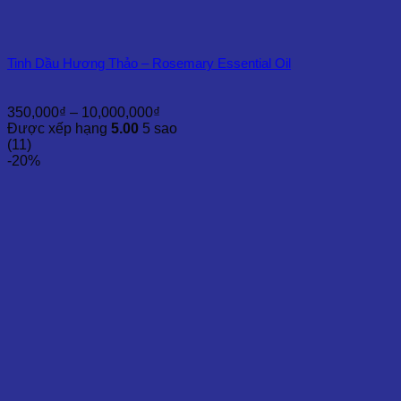
Tinh Dầu Hương Thảo – Rosemary Essential Oil
Khoảng
350,000
₫
–
10,000,000
₫
giá:
Được xếp hạng
5.00
5 sao
từ
(11)
350,000₫
-20%
đến
10,000,000₫