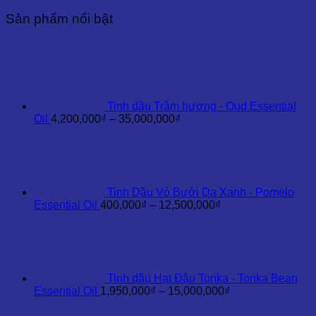
Quới
Sản phẩm nổi bật
-
Jasmine
Orange
Essential
Oil
số
lượng
Tinh dầu Trầm hương - Oud Essential
Khoảng
Oil
4,200,000
₫
–
35,000,000
₫
giá:
từ
4,200,000₫
đến
35,000,000₫
Tinh Dầu Vỏ Bưởi Da Xanh - Pomelo
Khoảng
Essential Oil
400,000
₫
–
12,500,000
₫
giá:
từ
400,000₫
đến
12,500,000₫
Tinh dầu Hạt Đậu Tonka - Tonka Bean
Khoảng
Essential Oil
1,950,000
₫
–
15,000,000
₫
giá:
từ