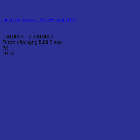
Tinh Dầu Thông – Pine Essential Oil
Khoảng
160,000
₫
–
2,500,000
₫
giá:
Được xếp hạng
5.00
5 sao
từ
(9)
160,000₫
-19%
đến
2,500,000₫