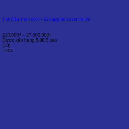
Tinh Dầu Tràm 60% – Eucalyptus Essential Oil
Khoảng
210,000
₫
–
27,500,000
₫
giá:
Được xếp hạng
5.00
5 sao
từ
(10)
210,000₫
-18%
đến
27,500,000₫