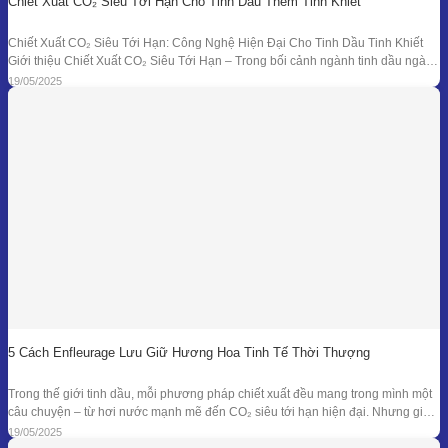
Chiết Xuất CO₂ Siêu Tới Hạn Cho Tinh Dầu Thêm Tinh Khiết
Chiết Xuất CO₂ Siêu Tới Hạn: Công Nghệ Hiện Đại Cho Tinh Dầu Tinh Khiết
Giới thiệu Chiết Xuất CO₂ Siêu Tới Hạn – Trong bối cảnh ngành tinh dầu ngày
càng đồi hỏi cao về độ tinh khiết, tính an toàn và hiệu quả sinh học, phương
19/05/2025
pháp chiết xuất bằng CO₂ siêu tới
5 Cách Enfleurage Lưu Giữ Hương Hoa Tinh Tế Thời Thượng
Trong thế giới tinh dầu, mỗi phương pháp chiết xuất đều mang trong mình một
câu chuyện – từ hơi nước mạnh mẽ đến CO₂ siêu tới hạn hiện đại. Nhưng giữa
dòng chảy công nghệ ấy, enfleurage – một kỹ thuật cổ xưa và tinh tế – vẫn tồn
19/05/2025