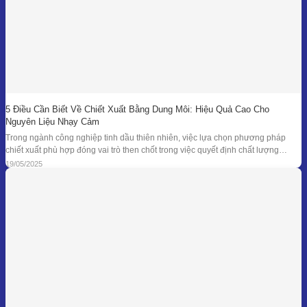
5 Điều Cần Biết Về Chiết Xuất Bằng Dung Môi: Hiệu Quả Cao Cho
Nguyên Liệu Nhạy Cảm
Trong ngành công nghiệp tinh dầu thiên nhiên, việc lựa chọn phương pháp
chiết xuất phù hợp đóng vai trò then chốt trong việc quyết định chất lượng
thành phẩm – đặc biệt là đối với những loại nguyên liệu cao cấp và nhạy cảm.
19/05/2025
Khi các phương pháp truyền thống như chưng cất lôi