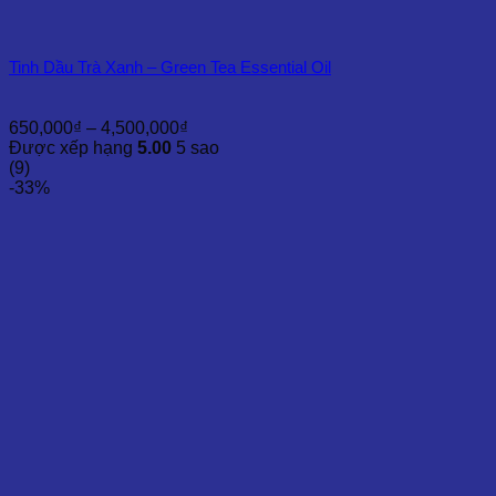
Tinh Dầu Trà Xanh – Green Tea Essential Oil
Khoảng
650,000
₫
–
4,500,000
₫
giá:
Được xếp hạng
5.00
5 sao
từ
(9)
650,000₫
-33%
đến
4,500,000₫