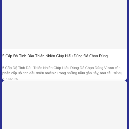
5 Cấp Độ Tinh Dầu Thiên Nhiên Giúp Hiểu Đúng Để Chọn Đúng
5 Cấp Độ Tinh Dầu Thiên Nhiên Giúp Hiểu Đúng Để Chọn Đúng Vì sao cần
phân cấp độ tinh dầu thiên nhiên? Trong những năm gần đây, nhu cầu sử dụng
tinh dầu thiên nhiên ngày càng gia tăng trong các lĩnh vực như chăm sóc sức
21/05/2025
khỏe, mỹ phẩm, liệu pháp hương thơm,