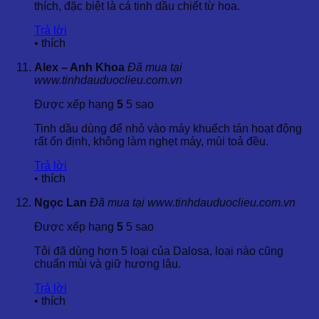
một trong những doanh nghiệp chuyên cung cấp Tinh Dầu
thích, đặc biệt là cá tinh dầu chiết từ hoa.
Hoa Nguyệt Quý – Jasmine Orange Essential Oil hàng đầu
Trả lời
tại Việt Nam. Với gần 20 năm kinh nghiệm trong ngành tinh
•
thích
dầu và dược liệu, Dalosa Việt Nam cam kết cung cấp sản
phẩm tinh dầu chất lượng cao, đã qua kiểm định tại các tổ
Alex – Anh Khoa
Đã mua tại
chức uy tín trong và ngoài nước.
www.tinhdauduoclieu.com.vn
Với sự phát triển không ngừng của thị trường tinh dầu,
Được xếp hạng
5
5 sao
Dalosa Việt Nam tự hào là đơn vị tiên phong cung cấp các
sản phẩm tinh dầu thiên nhiên nhập khẩu từ Ấn Độ,
Tinh dầu dùng để nhỏ vào máy khuếch tán hoạt động
Indonesia, Việt Nam. Chúng tôi cam kết mang đến những
rất ổn định, không làm nghẹt máy, mùi toả đều.
sản phẩm chất lượng, an toàn và hiệu quả cho khách hàng.
Trả lời
•
thích
Ngọc Lan
Đã mua tại www.tinhdauduoclieu.com.vn
Được xếp hạng
5
5 sao
Tôi đã dùng hơn 5 loại của Dalosa, loại nào cũng
chuẩn mùi và giữ hương lâu.
Trả lời
•
thích