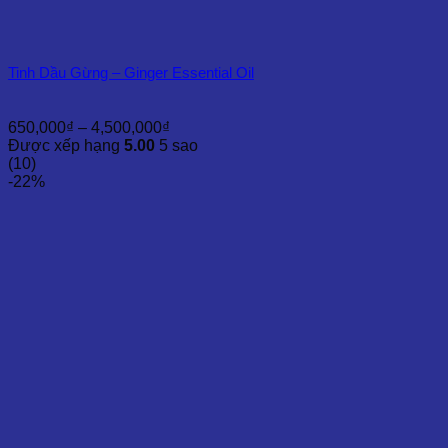
Tinh Dầu Gừng – Ginger Essential Oil
Khoảng
650,000
₫
–
4,500,000
₫
giá:
Được xếp hạng
5.00
5 sao
từ
(10)
650,000₫
-22%
đến
4,500,000₫