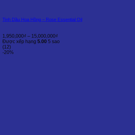
Tinh Dầu Hoa Hồng – Rose Essential Oil
Khoảng
1,950,000
₫
–
15,000,000
₫
giá:
Được xếp hạng
5.00
5 sao
từ
(12)
1,950,000₫
-20%
đến
15,000,000₫