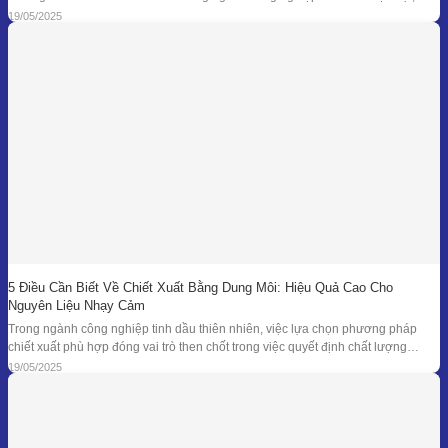
tối ưu hóa hiệu suất chiết xuất, giữ nguyên hương thơm và hoạt chất trị liệu là
19/05/2025
mục tiêu hàng đầu. Bên
5 Điều Cần Biết Về Chiết Xuất Bằng Dung Môi: Hiệu Quả Cao Cho
Nguyên Liệu Nhạy Cảm
Trong ngành công nghiệp tinh dầu thiên nhiên, việc lựa chọn phương pháp
chiết xuất phù hợp đóng vai trò then chốt trong việc quyết định chất lượng
thành phẩm – đặc biệt là đối với những loại nguyên liệu cao cấp và nhạy cảm.
19/05/2025
Khi các phương pháp truyền thống như chưng cất lôi