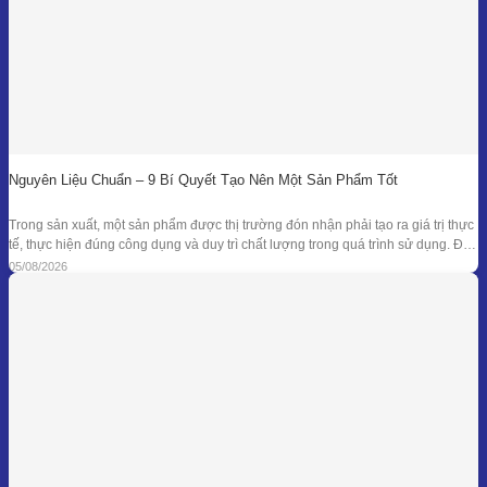
Nguyên Liệu Chuẩn – 9 Bí Quyết Tạo Nên Một Sản Phẩm Tốt
Trong sản xuất, một sản phẩm được thị trường đón nhận phải tạo ra giá trị thực
tế, thực hiện đúng công dụng và duy trì chất lượng trong quá trình sử dụng. Để
đạt được kết quả đó, doanh nghiệp cần kiểm soát đồng bộ từ mục tiêu nghiên
05/08/2026
cứu, nguyên liệu, công thức