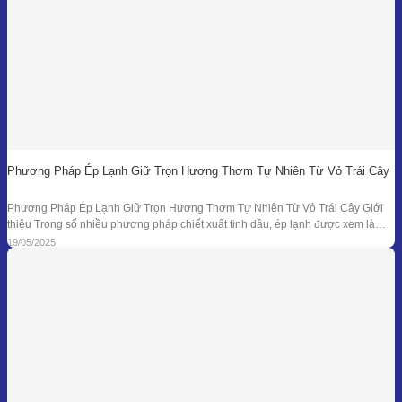
Phương Pháp Ép Lạnh Giữ Trọn Hương Thơm Tự Nhiên Từ Vỏ Trái Cây
Phương Pháp Ép Lạnh Giữ Trọn Hương Thơm Tự Nhiên Từ Vỏ Trái Cây Giới
thiệu Trong số nhiều phương pháp chiết xuất tinh dầu, ép lạnh được xem là
một trong những kỹ thuật đối với nguyên liệu đặc thù – đặc biệt là vỏ các loại
19/05/2025
quả có mùi hương tươi mát như