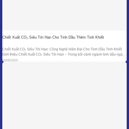
Chiết Xuất CO₂ Siêu Tới Hạn Cho Tinh Dầu Thêm Tinh Khiết
Chiết Xuất CO₂ Siêu Tới Hạn: Công Nghệ Hiện Đại Cho Tinh Dầu Tinh Khiết
Giới thiệu Chiết Xuất CO₂ Siêu Tới Hạn – Trong bối cảnh ngành tinh dầu ngày
càng đồi hỏi cao về độ tinh khiết, tính an toàn và hiệu quả sinh học, phương
19/05/2025
pháp chiết xuất bằng CO₂ siêu tới