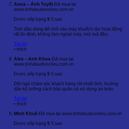
Anna – Ánh Tuyết
Đã mua tại
5.2 Massage Thư Giãn
www.tinhdauduoclieu.com.vn
Được xếp hạng
5
5 sao
Pha 1-2 giọt tinh dầu hoa nhài với dầu nền như dầu jojoba,
dầu hạnh nhân hoặc dầu dừa để tạo hỗn hợp massage.
Tinh dầu dùng để nhỏ vào máy khuếch tán hoạt động
Massage nhẹ nhàng lên cơ thể hoặc vùng mặt giúp làm dịu
rất ổn định, không làm nghẹt máy, mùi toả đều.
làn da và thư giãn cơ thể, giúp giảm căng thẳng và mệt mỏi.
Trả lời
5.3 Sử Dụng Trong Chăm Sóc Da
•
thích
Để điều trị da khô hoặc sẹo, bạn có thể trộn 1-2 giọt tinh dầu
Alex – Anh Khoa
Đã mua tại
hoa nhài vào kem dưỡng da hoặc dầu nền và thoa lên vùng
www.tinhdauduoclieu.com.vn
da cần chăm sóc. Tránh sử dụng trực tiếp lên các vết thương
Được xếp hạng
5
5 sao
hở hoặc da nhạy cảm.
Đội ngũ chăm sóc khách hàng rất nhiệt tình, hướng
5.4 Liệu Pháp Hương
dẫn kỹ lưỡng cách bảo quản và sử dụng an toàn.
Bạn cũng có thể sử dụng tinh dầu hoa nhài trong máy
Trả lời
khuếch tán để tạo không gian thư giãn, dễ chịu trong phòng.
•
thích
Mùi hương của hoa nhài giúp cải thiện tâm trạng và làm dịu
các căng thẳng.
Minh Khuê
Đã mua tại www.tinhdauduoclieu.com.vn
6. Gợi Ý Kết Hợp Tinh Dầu Hoa Lài
Được xếp hạng
5
5 sao