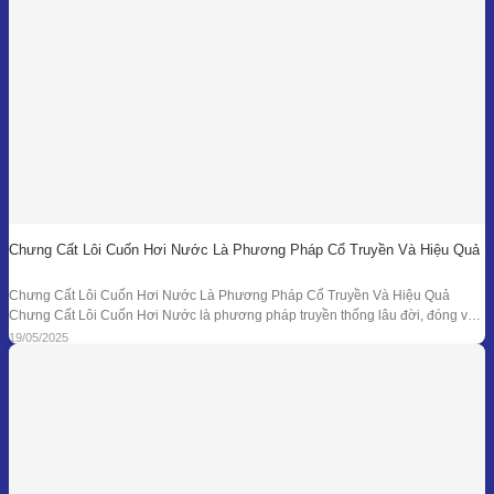
Chưng Cất Lôi Cuốn Hơi Nước Là Phương Pháp Cổ Truyền Và Hiệu Quả
Chưng Cất Lôi Cuốn Hơi Nước Là Phương Pháp Cổ Truyền Và Hiệu Quả
Chưng Cất Lôi Cuốn Hơi Nước là phương pháp truyền thống lâu đời, đóng vai
trò nền tảng trong ngành chiết xuất tinh dầu thiên nhiên. Từ những nồi đồng thủ
19/05/2025
công ở các làng nghề cho đến hệ thống chưng