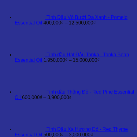
4,200,000₫
đến
35,000,000₫
Tinh Dầu Vỏ Bưởi Da Xanh - Pomelo
Khoảng
Essential Oil
400,000
₫
–
12,500,000
₫
giá:
từ
400,000₫
đến
12,500,000₫
Tinh dầu Hạt Đậu Tonka - Tonka Bean
Khoảng
Essential Oil
1,950,000
₫
–
15,000,000
₫
giá:
từ
1,950,000₫
đến
15,000,000₫
Tinh dầu Thông Đỏ - Red Pine Essential
Khoảng
Oil
600,000
₫
–
3,900,000
₫
giá:
từ
600,000₫
đến
3,900,000₫
Tinh Dầu Xạ Hương Đỏ - Red Thyme
Khoảng
Essential Oil
500,000
₫
–
3,000,000
₫