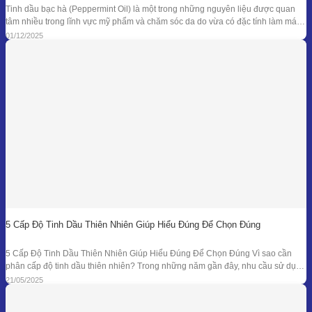
Tinh dầu bạc hà (Peppermint Oil) là một trong những nguyên liệu được quan
tâm nhiều trong lĩnh vực mỹ phẩm và chăm sóc da do vừa có đặc tính làm mát
đặc trưng, vừa sở hữu phổ kháng khuẩn và khử mùi tự nhiên đã được ghi nhận
01/12/2025
trong nhiều nghiên cứu. Giá trị
5 Cấp Độ Tinh Dầu Thiên Nhiên Giúp Hiểu Đúng Để Chọn Đúng
5 Cấp Độ Tinh Dầu Thiên Nhiên Giúp Hiểu Đúng Để Chọn Đúng Vì sao cần
phân cấp độ tinh dầu thiên nhiên? Trong những năm gần đây, nhu cầu sử dụng
tinh dầu thiên nhiên ngày càng gia tăng trong các lĩnh vực như chăm sóc sức
21/05/2025
khỏe, mỹ phẩm, liệu pháp hương thơm,