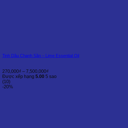
Tinh Dầu Chanh Sần – Lime Essential Oil
Khoảng
270,000
₫
–
7,500,000
₫
giá:
Được xếp hạng
5.00
5 sao
từ
(10)
270,000₫
-20%
đến
7,500,000₫