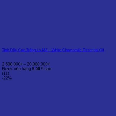
Tinh Dầu Cúc Trắng La Mã – White Chamomile Essential Oil
Khoảng
2,500,000
₫
–
20,000,000
₫
giá:
Được xếp hạng
5.00
5 sao
từ
(11)
2,500,000₫
-22%
đến
20,000,000₫