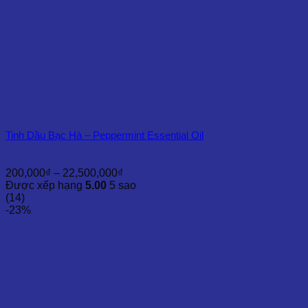
Tinh Dầu Bạc Hà – Peppermint Essential Oil
Khoảng
200,000
₫
–
22,500,000
₫
giá:
Được xếp hạng
5.00
5 sao
từ
(14)
200,000₫
-23%
đến
22,500,000₫