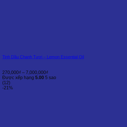
Tinh Dầu Chanh Tươi – Lemon Essential Oil
Khoảng
270,000
₫
–
7,000,000
₫
giá:
Được xếp hạng
5.00
5 sao
từ
(12)
270,000₫
-21%
đến
7,000,000₫