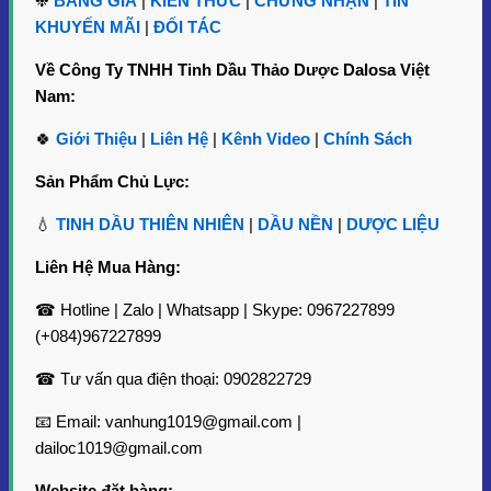
❉
BẢNG GIÁ
|
KIẾN THỨC
|
CHỨNG NHẬN
|
TIN
lợi ích không chỉ trong việc cải thiện tâm trạng mà còn hỗ trợ
KHUYẾN MÃI
|
ĐỐI TÁC
các vấn đề về sức khỏe và sắc đẹp.
Về Công Ty TNHH Tinh Dầu Thảo Dược Dalosa Việt
1. Thông Tin Sản Phẩm
Nam:
Tên tiếng Việt: Tinh Dầu Hoa Lài (Nhài)
🍀
Giới Thiệu
|
Liên Hệ
|
Kênh Video
|
Chính Sách
Tên tiếng Anh: Jasmine Essential Oil
Sản Phẩm Chủ Lực:
Tên khoa học:
Jasminum sambac
, thuộc họ Nhài
💧
TINH DẦU THIÊN NHIÊN
|
DẦU NỀN
|
DƯỢC LIỆU
(Oleaceae)
Liên Hệ Mua Hàng:
Phương pháp chiết xuất: CO2 siêu tới hạn và dung môi
☎ Hotline | Zalo | Whatsapp | Skype: 0967227899
Bộ phận chiết xuất: Hoa
(+084)967227899
Màu sắc: Vàng nhạt
☎ Tư vấn qua điện thoại: 0902822729
Mùi: Thơm ngọt ngào, thanh khiết, quyến rũ
📧 Email: vanhung1019@gmail.com |
Tỷ trọng (ở 28ºC): 0.990 – 1.100
dailoc1019@gmail.com
Chỉ số khúc xạ (ở 25ºC): 1.480 – 1.520
Website đặt hàng: