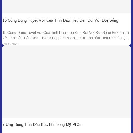
15 Công Dụng Tuyệt Vời Của Tinh Dầu Tiêu Đen Đối Với Đời Sống
15 Công Dụng Tuyệt Vời Của Tinh Dầu Tiêu Đen Đối Với Đời Sống Giới Thiệu
Về Tinh Dầu Tiêu Đen – Black Pepper Essential Oil Tinh dầu Tiêu Đen là loại
tinh dầu thiên nhiên được chiết xuất từ quả của cây Tiêu Đen (Piper nigrum)
29/05/2026
bằng phương pháp chưng cất hơi nước. Đây là
7 Ứng Dụng Tinh Dầu Bạc Hà Trong Mỹ Phẩm