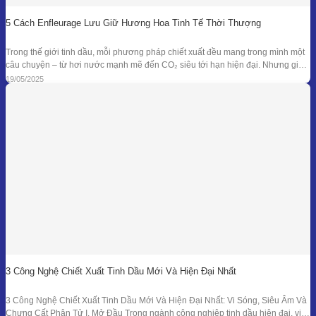
5 Cách Enfleurage Lưu Giữ Hương Hoa Tinh Tế Thời Thượng
Trong thế giới tinh dầu, mỗi phương pháp chiết xuất đều mang trong mình một
câu chuyện – từ hơi nước mạnh mẽ đến CO₂ siêu tới hạn hiện đại. Nhưng giữa
dòng chảy công nghệ ấy, enfleurage – một kỹ thuật cổ xưa và tinh tế – vẫn tồn
19/05/2025
tại như một biểu tượng
3 Công Nghệ Chiết Xuất Tinh Dầu Mới Và Hiện Đại Nhất
3 Công Nghệ Chiết Xuất Tinh Dầu Mới Và Hiện Đại Nhất: Vi Sóng, Siêu Âm Và
Chưng Cất Phân Tử I. Mở Đầu Trong ngành công nghiệp tinh dầu hiện đại, việc