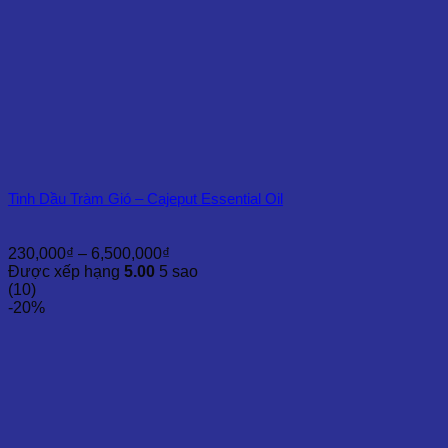
Tinh Dầu Tràm Gió – Cajeput Essential Oil
Khoảng
230,000
₫
–
6,500,000
₫
giá:
Được xếp hạng
5.00
5 sao
từ
(10)
230,000₫
-20%
đến
6,500,000₫