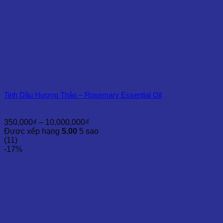
Tinh Dầu Hương Thảo – Rosemary Essential Oil
Khoảng
350,000
₫
–
10,000,000
₫
giá:
Được xếp hạng
5.00
5 sao
từ
(11)
350,000₫
-17%
đến
10,000,000₫