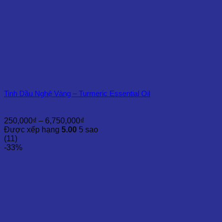
Tinh Dầu Nghệ Vàng – Turmeric Essential Oil
Khoảng
250,000
₫
–
6,750,000
₫
giá:
Được xếp hạng
5.00
5 sao
từ
(11)
250,000₫
-33%
đến
6,750,000₫