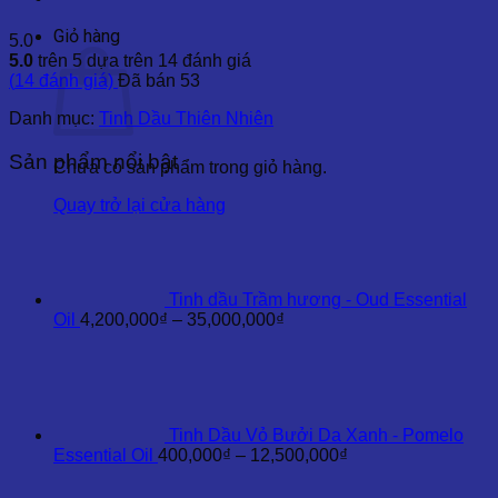
Giỏ hàng
5.0
5.0
trên 5 dựa trên
14
đánh giá
(
14
đánh giá)
Đã bán
53
Danh mục:
Tinh Dầu Thiên Nhiên
Sản phẩm nổi bật
Chưa có sản phẩm trong giỏ hàng.
Quay trở lại cửa hàng
Tinh dầu Trầm hương - Oud Essential
Khoảng
Oil
4,200,000
₫
–
35,000,000
₫
giá:
từ
4,200,000₫
đến
35,000,000₫
Tinh Dầu Vỏ Bưởi Da Xanh - Pomelo
Khoảng
Essential Oil
400,000
₫
–
12,500,000
₫
giá:
từ