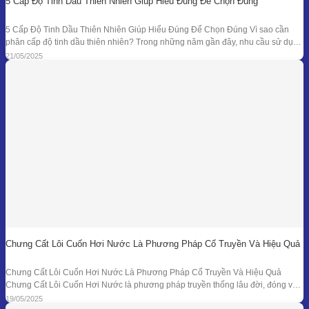
5 Cấp Độ Tinh Dầu Thiên Nhiên Giúp Hiểu Đúng Để Chọn Đúng
5 Cấp Độ Tinh Dầu Thiên Nhiên Giúp Hiểu Đúng Để Chọn Đúng Vì sao cần
phân cấp độ tinh dầu thiên nhiên? Trong những năm gần đây, nhu cầu sử dụng
tinh dầu thiên nhiên ngày càng gia tăng trong các lĩnh vực như chăm sóc sức
21/05/2025
khỏe, mỹ phẩm, liệu pháp hương thơm,
Chưng Cất Lôi Cuốn Hơi Nước Là Phương Pháp Cổ Truyền Và Hiệu Quả
Chưng Cất Lôi Cuốn Hơi Nước Là Phương Pháp Cổ Truyền Và Hiệu Quả
Chưng Cất Lôi Cuốn Hơi Nước là phương pháp truyền thống lâu đời, đóng vai
trò nền tảng trong ngành chiết xuất tinh dầu thiên nhiên. Từ những nồi đồng thủ
19/05/2025