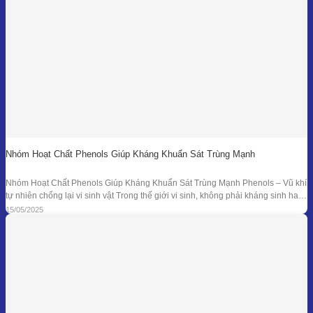
Nhóm Hoạt Chất Phenols Giúp Kháng Khuẩn Sát Trùng Mạnh
Nhóm Hoạt Chất Phenols Giúp Kháng Khuẩn Sát Trùng Mạnh Phenols – Vũ khí
tự nhiên chống lại vi sinh vật Trong thế giới vi sinh, không phải kháng sinh hay
hóa chất tổng hợp mới là “anh hùng” duy nhất. Từ hàng ngàn năm trước, các
15/05/2025
nền y học cổ đại đã sử dụng tinh dầu