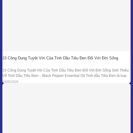
15 Công Dụng Tuyệt Vời Của Tinh Dầu Tiêu Đen Đối Với Đời Sống
15 Công Dụng Tuyệt Vời Của Tinh Dầu Tiêu Đen Đối Với Đời Sống Giới Thiệu
Về Tinh Dầu Tiêu Đen – Black Pepper Essential Oil Tinh dầu Tiêu Đen là loại
tinh dầu thiên nhiên được chiết xuất từ quả của cây Tiêu Đen (Piper nigrum)
29/05/2026
bằng phương pháp chưng cất hơi nước. Đây là