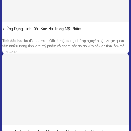
7 Ứng Dụng Tinh Dầu Bạc Hà Trong Mỹ Phẩm
Tinh dầu bạc hà (Peppermint Oil) là một trong những nguyên liệu được quan
tâm nhiều trong lĩnh vực mỹ phẩm và chăm sóc da do vừa có đặc tính làm mát
đặc trưng, vừa sở hữu phổ kháng khuẩn và khử mùi tự nhiên đã được ghi nhận
01/12/2025
trong nhiều nghiên cứu. Giá trị