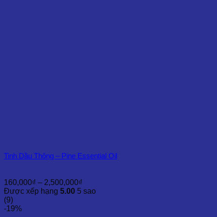
đến
20,000,000₫
Tinh Dầu Thông – Pine Essential Oil
Khoảng
160,000
₫
–
2,500,000
₫
giá:
Được xếp hạng
5.00
5 sao
từ
(9)
160,000₫
-19%
đến