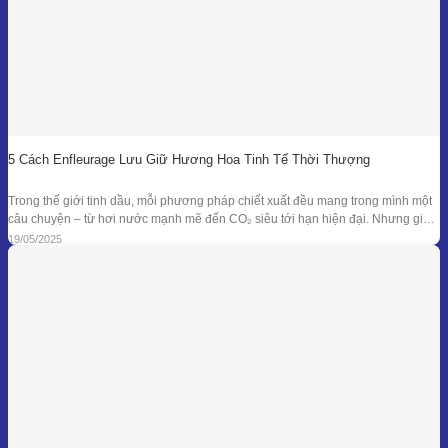
5 Cách Enfleurage Lưu Giữ Hương Hoa Tinh Tế Thời Thượng
Trong thế giới tinh dầu, mỗi phương pháp chiết xuất đều mang trong mình một
câu chuyện – từ hơi nước mạnh mẽ đến CO₂ siêu tới hạn hiện đại. Nhưng giữa
dòng chảy công nghệ ấy, enfleurage – một kỹ thuật cổ xưa và tinh tế – vẫn tồn
19/05/2025
tại như một biểu tượng