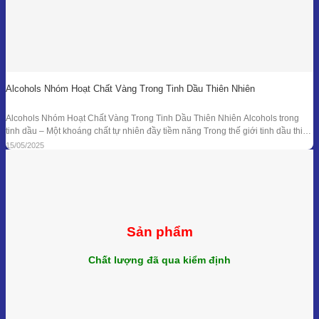
Alcohols Nhóm Hoạt Chất Vàng Trong Tinh Dầu Thiên Nhiên
Alcohols Nhóm Hoạt Chất Vàng Trong Tinh Dầu Thiên Nhiên Alcohols trong
tinh dầu – Một khoáng chất tự nhiên đầy tiềm năng Trong thế giới tinh dầu thiên
nhiên, mỗi giọt nhỏ bé lại ẩn chứa hàng trăm hợp chất hóa học với công dụng
15/05/2025
trị liệu riêng biệt. Trong số đó, nhóm Alcohols
Sản phẩm
Chất lượng đã qua kiểm định