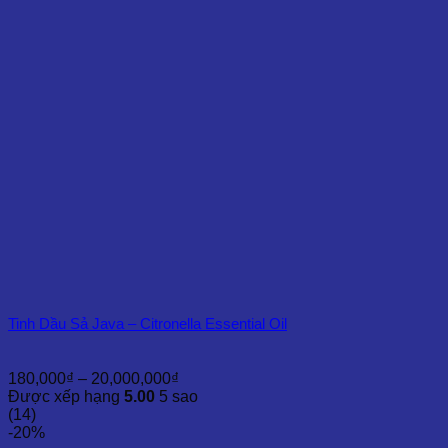
đến
16,500,000₫
Tinh Dầu Sả Java – Citronella Essential Oil
Khoảng
180,000
₫
–
20,000,000
₫
giá:
Được xếp hạng
5.00
5 sao
từ
(14)
180,000₫
-20%