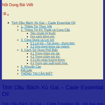
Nội Dung Bài Viết
Tinh Dầu Bách Xù Gai – Cade Essential Oil
1. Thông Tin Thực Vật
2. Thông Tin Kỹ Thuật và Cung Cấp
Tiêu chuẩn kỹ thuật:
Quy cách đóng gói:
3. Công Dụng và Lợi Ích
3.1 Lợi ích – Tác dụng – Dược tính:
3.2 Ứng dụng trong các ngành:
4. Cách Sử Dụng Phổ Biến
4.1 Trong chăm sóc da:
4.2 Trong chăm sóc tóc:
4.3 Liệu pháp hương thơm:
4.4 Trong sản xuất nước hoa:
5. Khuyến Cáo
Kết luận
THÔNG TIN CẦN BIẾT
Tinh Dầu Bách Xù Gai – Cade Essential
Oil
Tinh Dầu Bách Xù Gai – Cade Essential Oil, một loại tinh