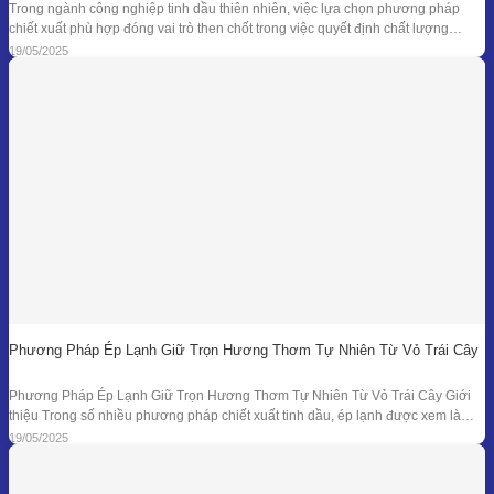
Trong ngành công nghiệp tinh dầu thiên nhiên, việc lựa chọn phương pháp
chiết xuất phù hợp đóng vai trò then chốt trong việc quyết định chất lượng
thành phẩm – đặc biệt là đối với những loại nguyên liệu cao cấp và nhạy cảm.
19/05/2025
Khi các phương pháp truyền thống như chưng cất lôi
Phương Pháp Ép Lạnh Giữ Trọn Hương Thơm Tự Nhiên Từ Vỏ Trái Cây
Phương Pháp Ép Lạnh Giữ Trọn Hương Thơm Tự Nhiên Từ Vỏ Trái Cây Giới
thiệu Trong số nhiều phương pháp chiết xuất tinh dầu, ép lạnh được xem là
một trong những kỹ thuật đối với nguyên liệu đặc thù – đặc biệt là vỏ các loại
19/05/2025
quả có mùi hương tươi mát như