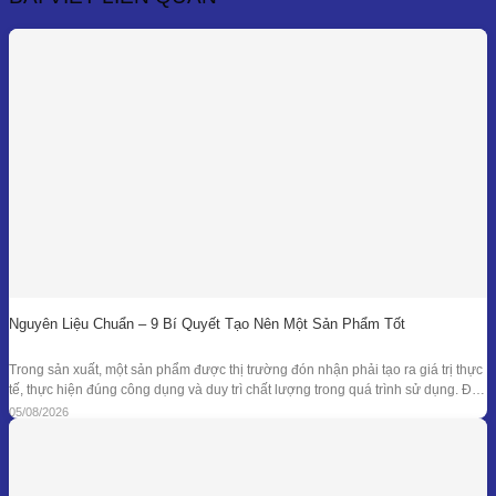
7,500,000₫
Nguyên Liệu Chuẩn – 9 Bí Quyết Tạo Nên Một Sản Phẩm Tốt
Trong sản xuất, một sản phẩm được thị trường đón nhận phải tạo ra giá trị thực
tế, thực hiện đúng công dụng và duy trì chất lượng trong quá trình sử dụng. Để
đạt được kết quả đó, doanh nghiệp cần kiểm soát đồng bộ từ mục tiêu nghiên
05/08/2026
cứu, nguyên liệu, công thức