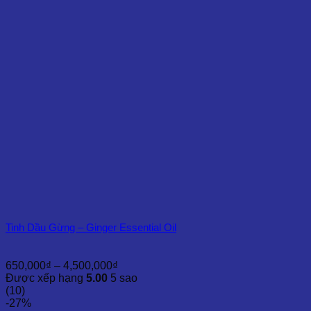
Tinh Dầu Gừng – Ginger Essential Oil
Khoảng
650,000
₫
–
4,500,000
₫
giá:
Được xếp hạng
5.00
5 sao
từ
(10)
650,000₫
-27%