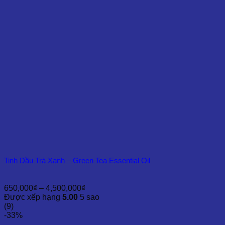
2,500,000₫
Tinh Dầu Trà Xanh – Green Tea Essential Oil
Khoảng
650,000
₫
–
4,500,000
₫
giá:
Được xếp hạng
5.00
5 sao
từ
(9)
650,000₫
-33%
đến