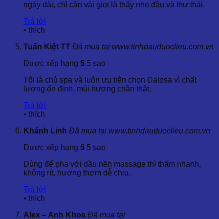
ngày dài, chỉ cần vài giọt là thấy nhẹ đầu và thư thái.
4.2 Trong chăm sóc tóc:
Trả lời
Pha loãng tinh dầu và massage vào da đầu để giảm gàu và
•
thích
ngăn ngừa rụng tóc. Bạn cũng có thể thêm vào dầu gội đầu
để làm sạch da đầu và giảm ngứa.
Tuấn Kiệt TT
Đã mua tại www.tinhdauduoclieu.com.vn
Được xếp hạng
5
5 sao
4.3 Liệu pháp hương thơm:
Tôi là chủ spa và luôn ưu tiên chọn Dalosa vì chất
Sử dụng tinh dầu Bách Xù Gai – Cade Essential Oil trong
lượng ổn định, mùi hương chân thật.
máy khuếch tán để tạo không gian thư giãn, giảm căng thẳng
và cải thiện tâm trạng.
Trả lời
•
thích
4.4 Trong sản xuất nước hoa:
Khánh Linh
Đã mua tại www.tinhdauduoclieu.com.vn
Với khả năng làm cố định hương, tinh dầu Cade là thành
Được xếp hạng
5
5 sao
phần lý tưởng trong các sản phẩm nước hoa, xịt toàn thân và
chất khử mùi.
Dùng để pha với dầu nền massage thì thấm nhanh,
không rít, hương thơm dễ chịu.
5. Khuyến Cáo
Trả lời
Bảo quản tinh dầu ở nơi khô ráo, thoáng mát, tránh ánh
•
thích
nắng trực tiếp.
Không sử dụng tinh dầu nguyên chất trực tiếp trên da
Alex – Anh Khoa
Đã mua tại