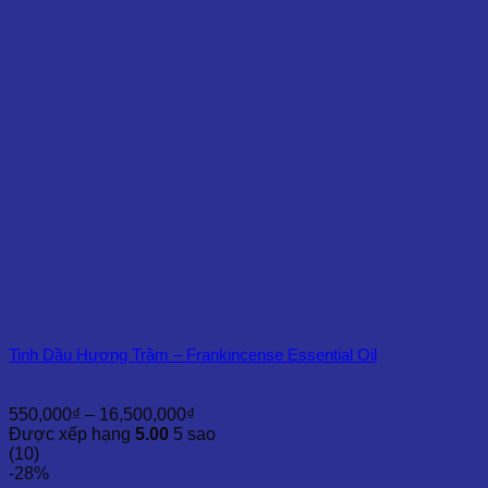
đến
4,500,000₫
Tinh Dầu Hương Trầm – Frankincense Essential Oil
Khoảng
550,000
₫
–
16,500,000
₫
giá:
Được xếp hạng
5.00
5 sao
từ
(10)
550,000₫
-28%