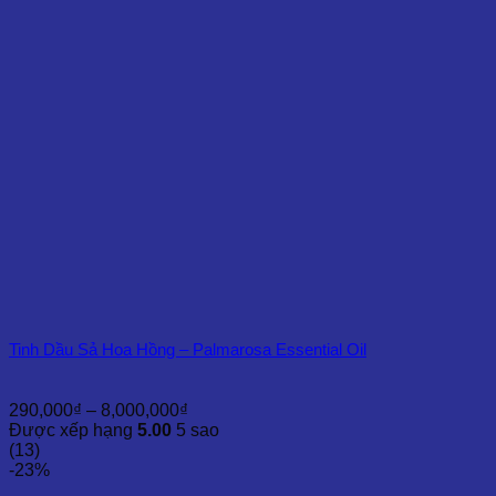
11,500,000₫
Tinh Dầu Sả Hoa Hồng – Palmarosa Essential Oil
Khoảng
290,000
₫
–
8,000,000
₫
giá:
Được xếp hạng
5.00
5 sao
từ
(13)
290,000₫
-23%
đến