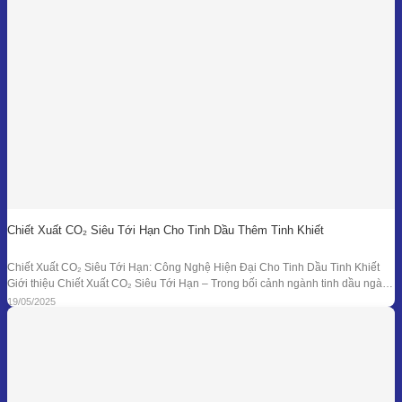
công ở các làng nghề cho đến hệ thống chưng
Chiết Xuất CO₂ Siêu Tới Hạn Cho Tinh Dầu Thêm Tinh Khiết
Chiết Xuất CO₂ Siêu Tới Hạn: Công Nghệ Hiện Đại Cho Tinh Dầu Tinh Khiết
Giới thiệu Chiết Xuất CO₂ Siêu Tới Hạn – Trong bối cảnh ngành tinh dầu ngày
càng đồi hỏi cao về độ tinh khiết, tính an toàn và hiệu quả sinh học, phương
19/05/2025
pháp chiết xuất bằng CO₂ siêu tới