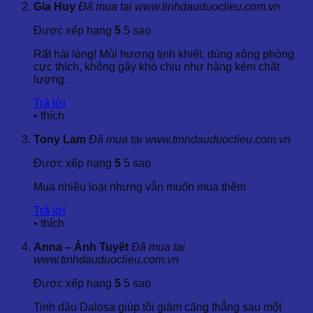
Gia Huy
Đã mua tại www.tinhdauduoclieu.com.vn
khác, Tinh Dầu Bách Xù Gai – Cade Essential Oil có
thể giảm đau và cứng cơ hiệu quả.
Được xếp hạng
5
5 sao
3.2 Ứng dụng trong các ngành:
Rất hài lòng! Mùi hương tinh khiết, dùng xông phòng
cực thích, không gây khó chịu như hàng kém chất
Dược phẩm
: Sử dụng trong các sản phẩm thuốc và
lượng.
thảo dược.
Mỹ phẩm
: Là thành phần trong các sản phẩm chăm
Trả lời
sóc da, tóc và răng miệng.
•
thích
Thực phẩm
: Được sử dụng trong các sản phẩm thực
phẩm chức năng.
Tony Lam
Đã mua tại www.tinhdauduoclieu.com.vn
Chăm sóc sức khỏe và làm đẹp
: Tinh dầu Cade cũng
Được xếp hạng
5
5 sao
có mặt trong các liệu pháp massage trị liệu và các sản
phẩm chăm sóc sức khỏe.
Mua nhiều loại nhưng vẫn muốn mua thêm
4. Cách Sử Dụng Phổ Biến
Trả lời
•
thích
4.1 Trong chăm sóc da:
Anna – Ánh Tuyết
Đã mua tại
www.tinhdauduoclieu.com.vn
Tinh dầu Bách Xù Gai – Cade Essential Oil có thể được pha
loãng và sử dụng trong các sản phẩm kem dưỡng da, thuốc
Được xếp hạng
5
5 sao
mỡ hoặc dầu bôi để giảm kích ứng da, điều trị mụn và làm
dịu các vết thương nhẹ.
Tinh dầu Dalosa giúp tôi giảm căng thẳng sau một