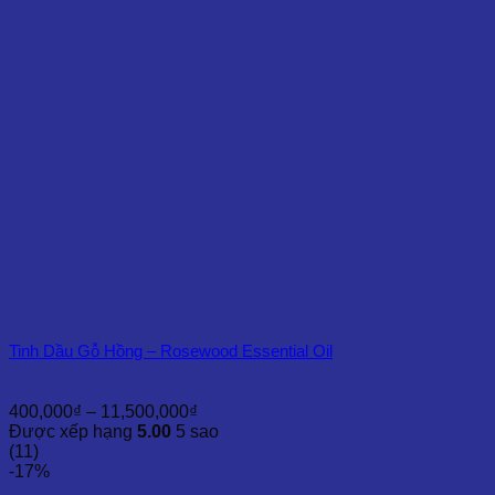
4,500,000₫
Tinh Dầu Gỗ Hồng – Rosewood Essential Oil
Khoảng
400,000
₫
–
11,500,000
₫
giá:
Được xếp hạng
5.00
5 sao
từ
(11)
400,000₫
-17%
đến