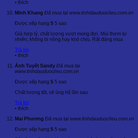
•
thích
▶️ Thông Tin Sản Phẩm:
Minh Khang
Đã mua tại www.tinhdauduoclieu.com.vn
Được xếp hạng
5
5 sao
💧
Giá hợp lý, chất lượng vượt mong đợi. Mùi thơm tự
nhiên, không bị nồng hay khó chịu. Rất đáng mua
🔀 Bài Viết Liên Quan:
Trả lời
⚛️
•
thích
Ánh Tuyết Sandy
Đã mua tại
📌 Thông Tin Quan Trọng:
www.tinhdauduoclieu.com.vn
❉
BẢNG GIÁ
|
KIẾN THỨC
|
CHỨNG NHẬN
|
TINH
Được xếp hạng
5
5 sao
KHUYẾN MÃI
|
ĐỐI TÁC
Chất lượng tốt, sẽ ủng hộ lần sau
🏠 Về Công Ty TNHH Tinh Dầu Thảo Dược Dalosa Việt
Trả lời
Nam:
•
thích
🍀
Giới Thiệu
|
Liên Hệ
|
Kênh Video
|
Chính Sách
Mai Phương
Đã mua tại www.tinhdauduoclieu.com.vn
Được xếp hạng
5
5 sao
🌳 Sản Phẩm Chủ Lực: