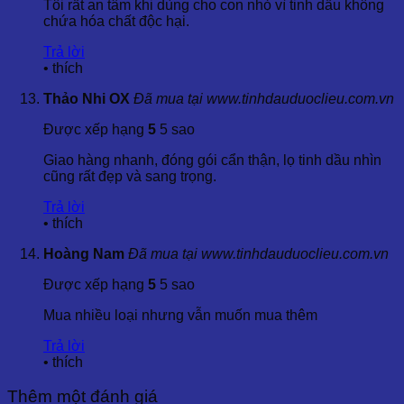
Tôi rất an tâm khi dùng cho con nhỏ vì tinh dầu không
💧
TINH DẦU THIÊN NHIÊN
|
DẦU NỀN
|
DƯỢC LIỆU
chứa hóa chất độc hại.
Trả lời
📞 Liên Hệ Mua Hàng:
•
thích
☎
Hotline | Zalo | Whatsapp | Skype:
0967227899
Thảo Nhi OX
Đã mua tại www.tinhdauduoclieu.com.vn
(+084)967227899
Được xếp hạng
5
5 sao
☎
Tư vấn qua điện thoại: 0902822729
Giao hàng nhanh, đóng gói cẩn thận, lọ tinh dầu nhìn
📧
E
mail:
vanhung1019@gmail.com
|
cũng rất đẹp và sang trọng.
dailoc1019@gmail.com
Trả lời
•
thích
🌏 Website Đặt Hàng Online:
Hoàng Nam
Đã mua tại www.tinhdauduoclieu.com.vn
🌍
https://tinhdauduoclieu.com/
(Phiên bản mới)
Được xếp hạng
5
5 sao
Mua nhiều loại nhưng vẫn muốn mua thêm
🌍
https://tinhdauthaoduoc.net/
(Phiên bản cũ)
Trả lời
•
thích
🌏 Liên Kết Một Số Mạng Xã Hội:
Thêm một đánh giá