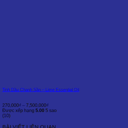
8,000,000₫
Tinh Dầu Chanh Sần – Lime Essential Oil
Khoảng
270,000
₫
–
7,500,000
₫
giá:
Được xếp hạng
5.00
5 sao
từ
(10)
270,000₫
đến
BÀI VIẾT LIÊN QUAN