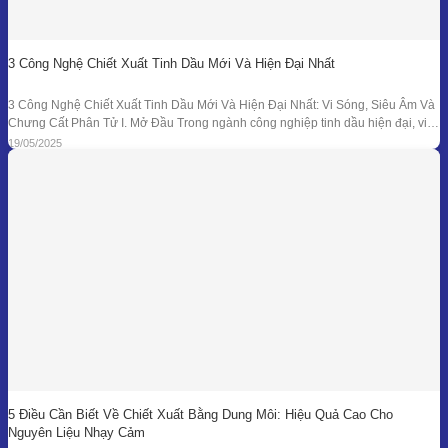
3 Công Nghệ Chiết Xuất Tinh Dầu Mới Và Hiện Đại Nhất
3 Công Nghệ Chiết Xuất Tinh Dầu Mới Và Hiện Đại Nhất: Vi Sóng, Siêu Âm Và
Chưng Cất Phân Tử I. Mở Đầu Trong ngành công nghiệp tinh dầu hiện đại, việc
tối ưu hóa hiệu suất chiết xuất, giữ nguyên hương thơm và hoạt chất trị liệu là
19/05/2025
mục tiêu hàng đầu. Bên
5 Điều Cần Biết Về Chiết Xuất Bằng Dung Môi: Hiệu Quả Cao Cho
Nguyên Liệu Nhạy Cảm