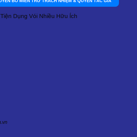
UYÊN BỐ MIỄN TRỪ TRÁCH NHIỆM & QUYỀN TÁC GIẢ
Tiện Dụng Vói Nhiều Hữu Ích
m.vn