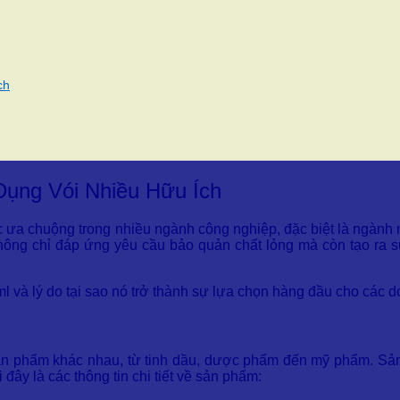
ch
Dụng Vói Nhiều Hữu Ích
ợc ưa chuộng trong nhiều ngành công nghiệp, đặc biệt là ngàn
y không chỉ đáp ứng yêu cầu bảo quản chất lỏng mà còn tạo ra
l và lý do tại sao nó trở thành sự lựa chọn hàng đầu cho các 
 sản phẩm khác nhau, từ tinh dầu, dược phẩm đến mỹ phẩm. Sả
ây là các thông tin chi tiết về sản phẩm: