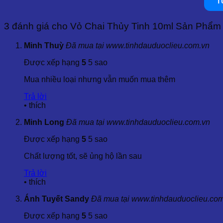
T
3 đánh giá cho
Vỏ Chai Thủy Tinh 10ml Sản Phẩm 
Minh Thuỳ
Đã mua tại www.tinhdauduoclieu.com.vn
Được xếp hạng
5
5 sao
Mua nhiều loại nhưng vẫn muốn mua thêm
Trả lời
•
thích
Minh Long
Đã mua tại www.tinhdauduoclieu.com.vn
Được xếp hạng
5
5 sao
Chất lượng tốt, sẽ ủng hộ lần sau
Trả lời
•
thích
Ánh Tuyết Sandy
Đã mua tại www.tinhdauduoclieu.co
Được xếp hạng
5
5 sao