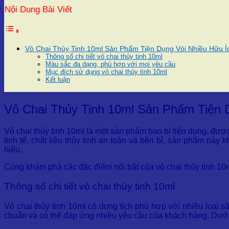
Nội Dung Bài Viết
Vỏ Chai Thủy Tinh 10ml Sản Phẩm Tiện Dụng Vói Nhiều Hữu Í
Thông số chi tiết vỏ chai thủy tinh 10ml
Màu sắc đa dạng, phù hợp với mọi yêu cầu
Mục đích sử dụng vỏ chai thủy tinh 10ml
Kết luận
Vỏ Chai Thủy Tinh 10ml Sản Phẩm Tiện 
Vỏ chai thủy tinh 10ml là một sản phẩm bao bì tiện dụng, đư
tinh tế, chất liệu thủy tinh an toàn và bền bỉ, sản phẩm nà
hiệu.
Cùng khám phá các đặc điểm nổi bật của vỏ chai thủy tinh 10m
Thông số chi tiết vỏ chai thủy tinh 10ml
Vỏ chai thủy tinh 10ml có dung tích phù hợp với nhiều loại
chuẩn và có thể đáp ứng nhiều yêu cầu của khách hàng. Dưới đ