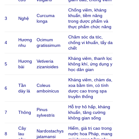
Chống viêm, kháng
Curcuma
khuẩn, tiềm năng
3
Nghệ
longa
trong dược phẩm và
thực phẩm chức năng
Chăm sóc da tóc,
Hương
Ocimum
4
chống vi khuẩn, tẩy da
nhu
gratissimum
chết
Kháng viêm, thanh lọc
Hương
Vetiveria
5
không khí, ứng dụng y
bài
zizanioides
học dân gian
Kháng viêm, chàm da,
Tần
Coleus
xoa bầm tím, có tính
6
dày lá
amboinicus
dược cao trong spa
truyền thống
Hỗ trợ hô hấp, kháng
Pinus
7
Thông
khuẩn, tăng cường
sylvestris
không gian sống
Cây
Hiếm, giá trị cao trong
Nardostachys
8
lau
nước hoa Pháp, mang
jatamansi