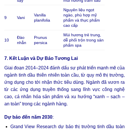
sậy
mùi hương trầm sâu
Nguyên liệu ngọt
Vanilla
ngào, phù hợp mỹ
9
Vani
planifolia
phẩm và thực phẩm
cao cấp
Mùi hương trẻ trung,
Đào
Prunus
10
dễ phối trộn trong sản
nhẫn
persica
phẩm spa
7. Kết Luận và Dự Báo Tương Lai
Giai đoạn 2014–2024 đánh dấu sự phát triển mạnh mẽ của
ngành tinh dầu thiên nhiên toàn cầu, từ quy mô thị trường,
ứng dụng cho tới nhận thức tiêu dùng. Ngành đã vươn ra
từ các ứng dụng truyền thống sang lĩnh vực công nghệ
cao, cá nhân hóa sản phẩm và xu hướng “xanh – sạch –
an toàn” trong các ngành hàng.
Dự báo đến năm 2030
:
Grand View Research dự báo thị trường tinh dầu toàn