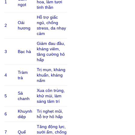
1
hoa, làm tươi
ngọt
tinh thần
Hỗ trợ giấc
Oải
ngủ, chống
2
hương
stress, da nhạy
cảm
Giảm đau đầu,
kháng viêm,
3
Bạc hà
tăng cường hô
hấp
Trị mụn, kháng
Tràm
4
khuẩn, kháng
trà
nấm
Xua côn trùng,
Sả
5
khử mùi, làm
chanh
sáng tâm trí
Khuynh
Trị nghẹt mũi,
6
diệp
hỗ trợ hô hấp
Tăng động lực,
7
Quế
sưởi ấm, chống