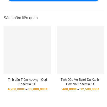
Sản phẩm liên quan
Tinh dầu Trầm hương - Oud
Tinh Dầu Vỏ Bưởi Da Xanh -
Essential Oil
Pomelo Essential Oil
Khoảng
Kho
4,200,000
₫
–
35,000,000
₫
400,000
₫
–
12,500,000
₫
giá:
giá:
từ
từ
4,200,000₫
400,
đến
đến
35,000,000₫
12,5