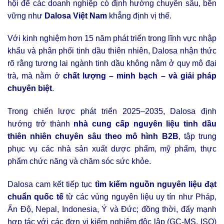
hội để các doanh nghiệp có định hướng chuyên sâu, bền
vững như
Dalosa Việt Nam
khẳng định vị thế.
Với kinh nghiệm hơn 15 năm phát triển trong lĩnh vực nhập
khẩu và phân phối tinh dầu thiên nhiên, Dalosa nhận thức
rõ rằng tương lai ngành tinh dầu không nằm ở quy mô đại
trà, mà nằm ở
chất lượng – minh bạch – và giải pháp
chuyên biệt
.
Trong chiến lược phát triển 2025–2035, Dalosa định
hướng trở thành
nhà cung cấp nguyên liệu tinh dầu
thiên nhiên chuyên sâu theo mô hình B2B
, tập trung
phục vụ các nhà sản xuất dược phẩm, mỹ phẩm, thực
phẩm chức năng và chăm sóc sức khỏe.
Dalosa cam kết tiếp tục
tìm kiếm nguồn nguyên liệu đạt
chuẩn quốc tế
từ các vùng nguyên liệu uy tín như Pháp,
Ấn Độ, Nepal, Indonesia, Ý và Đức; đồng thời, đẩy mạnh
hợp tác với các đơn vị kiểm nghiệm độc lập (GC-MS, ISO)