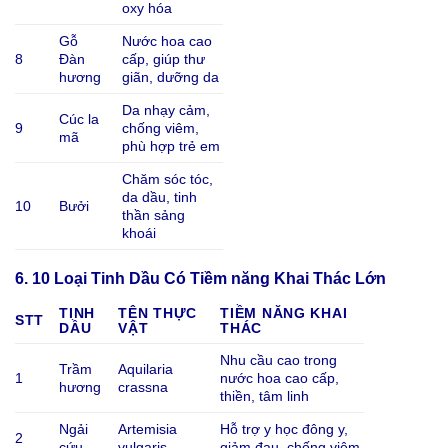
oxy hóa
Gỗ
Nước hoa cao
8
Đàn
cấp, giúp thư
hương
giãn, dưỡng da
Da nhạy cảm,
Cúc la
9
chống viêm,
mã
phù hợp trẻ em
Chăm sóc tóc,
da dầu, tinh
10
Bưởi
thần sảng
khoái
6. 10 Loại Tinh Dầu Có Tiềm năng Khai Thác Lớn
TINH
TÊN THỰC
TIỀM NĂNG KHAI
STT
DẦU
VẬT
THÁC
Nhu cầu cao trong
Trầm
Aquilaria
1
nước hoa cao cấp,
hương
crassna
thiền, tâm linh
Ngải
Artemisia
Hỗ trợ y học đông y,
2
cứu
vulgaris
giảm đau, chống viêm