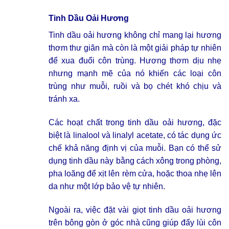
Tinh Dầu Oải Hương
Tinh dầu oải hương không chỉ mang lại hương
thơm thư giãn mà còn là một giải pháp tự nhiên
để xua đuổi côn trùng. Hương thơm dịu nhẹ
nhưng mạnh mẽ của nó khiến các loại côn
trùng như muỗi, ruồi và bọ chét khó chịu và
tránh xa.
Các hoạt chất trong tinh dầu oải hương, đặc
biệt là linalool và linalyl acetate, có tác dụng ức
chế khả năng định vị của muỗi. Bạn có thể sử
dụng tinh dầu này bằng cách xông trong phòng,
pha loãng để xịt lên rèm cửa, hoặc thoa nhẹ lên
da như một lớp bảo vệ
tự nhiên
.
Ngoài ra, việc đặt vài giọt tinh dầu oải hương
trên bông gòn ở góc nhà cũng giúp đẩy lùi côn