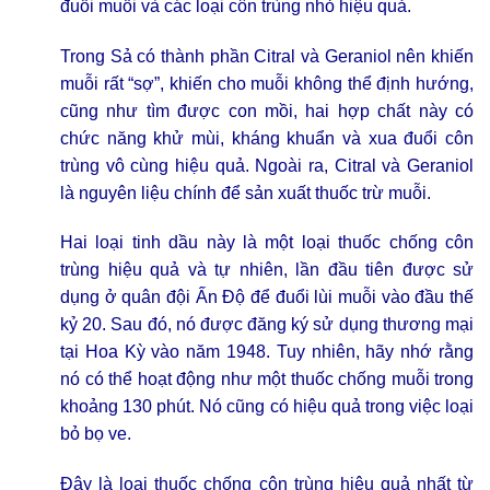
đuổi muỗi và các loại côn trùng nhỏ hiệu quả.
Trong Sả có thành phần Citral và Geraniol nên khiến
muỗi rất “sợ”, khiến cho muỗi không thể định hướng,
cũng như tìm được con mồi, hai hợp chất này có
chức năng khử mùi, kháng khuẩn và xua đuổi côn
trùng vô cùng hiệu quả. Ngoài ra, Citral và Geraniol
là nguyên liệu chính để sản xuất thuốc trừ muỗi.
Hai loại tinh dầu này là một loại thuốc chống côn
trùng hiệu quả và tự nhiên, lần đầu tiên được sử
dụng ở quân đội Ấn Độ để đuổi lùi muỗi vào đầu thế
kỷ 20. Sau đó, nó được đăng ký sử dụng thương mại
tại Hoa Kỳ vào năm 1948. Tuy nhiên, hãy nhớ rằng
nó có thể hoạt động như một thuốc chống muỗi trong
khoảng 130 phút. Nó cũng có hiệu quả trong việc loại
bỏ bọ ve.
Đây là loại thuốc chống côn trùng hiệu quả nhất từ