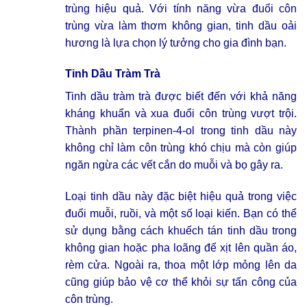
trùng hiệu quả. Với tính năng vừa đuổi côn
trùng vừa làm thơm không gian, tinh dầu oải
hương là lựa chọn lý tưởng cho gia đình bạn.
Tinh Dầu Tràm Trà
Tinh dầu tràm trà được biết đến với khả năng
kháng khuẩn và xua đuổi côn trùng vượt trội.
Thành phần terpinen-4-ol trong tinh dầu này
không chỉ làm côn trùng khó chịu mà còn giúp
ngăn ngừa các vết cắn do muỗi và bọ gây ra.
Loại tinh dầu này đặc biệt hiệu quả trong việc
đuổi muỗi, ruồi, và một số loại kiến. Bạn có thể
sử dụng bằng cách khuếch tán tinh dầu trong
không gian hoặc pha loãng để xịt lên quần áo,
rèm cửa. Ngoài ra, thoa một lớp mỏng lên da
cũng giúp bảo vệ cơ thể khỏi sự tấn công của
côn trùng.