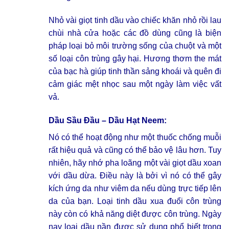
Nhỏ vài giọt tinh dầu vào chiếc khăn nhỏ rồi lau
chùi nhà cửa hoặc các đồ dùng cũng là biện
pháp loại bỏ môi trường sống của chuột và một
số loại côn trùng gây hại. Hương thơm the mát
của bạc hà giúp tinh thần sảng khoái và quên đi
cảm giác mệt nhọc sau một ngày làm việc vất
vả.
Dầu Sầu Đầu – Dầu Hạt Neem:
Nó có thể hoạt động như một thuốc chống muỗi
rất hiệu quả và cũng có thể bảo vệ lâu hơn. Tuy
nhiên, hãy nhớ pha loãng một vài giọt dầu xoan
với dầu dừa. Điều này là bởi vì nó có thể gây
kích ứng da như viêm da nếu dùng trực tiếp lên
da của bạn. Loại
tinh dầu xua đuổi côn trùng
này còn có khả năng diệt được côn trùng. Ngày
nay loại dầu nần được sử dụng phổ biết trong