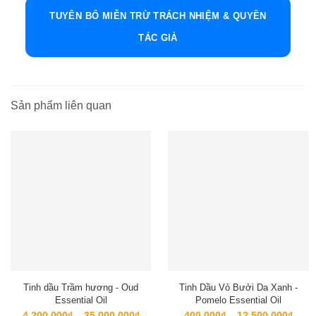
TUYÊN BỐ MIỄN TRỪ TRÁCH NHIỆM & QUYỀN
TÁC GIẢ
Sản phẩm liên quan
Tinh dầu Trầm hương - Oud
Tinh Dầu Vỏ Bưởi Da Xanh -
Essential Oil
Pomelo Essential Oil
Khoảng
Kho
4,200,000
₫
–
35,000,000
₫
400,000
₫
–
12,500,000
₫