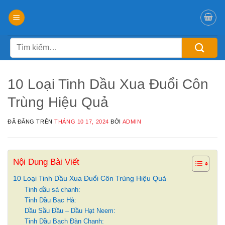
Chuyển
đến
nội
Tìm
dung
kiếm:
10 Loại Tinh Dầu Xua Đuổi Côn
Trùng Hiệu Quả
ĐÃ ĐĂNG TRÊN
THÁNG 10 17, 2024
BỞI
ADMIN
Nội Dung Bài Viết
10 Loại Tinh Dầu Xua Đuổi Côn Trùng Hiệu Quả
Tinh dầu sả chanh:
Tinh Dầu Bạc Hà:
Dầu Sầu Đầu – Dầu Hạt Neem:
Tinh Dầu Bạch Đàn Chanh: