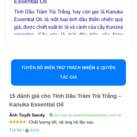
Essential Oil
Tinh Dầu Tràm Trà Trắng, hay còn gọi là Kanuka
Essential Oil, là một loại tinh dầu thiên nhiên quý
giá, được chiết xuất từ lá và cành của cây Kunzea
ericoides. Cây này là loài đặc hữu của New
Zealand và có nhiều ứng dụng trong y học cổ
truyền, chăm sóc sắc đẹp và sức khỏe.
Tinh dầu Kanuka nổi bật với những đặc tính
TUYÊN BỐ MIỄN TRỪ TRÁCH NHIỆM & QUYỀN
kháng khuẩn, kháng nấm, chống viêm, giúp điều
TÁC GIẢ
trị nhiều vấn đề sức khỏe và làm đẹp hiệu quả.
Hãy cùng tìm hiểu về đặc điểm, công dụng và
cách sử dụng tinh dầu Kanuka trong bài viết dưới
15 đánh giá cho
Tinh Dầu Tràm Trà Trắng –
đây.
Kanuka Essential Oil
Ánh Tuyết Sandy
Đã mua tại www.tinhdauduoclieu.com.vn
1. Giới Thiệu Về Tinh Dầu Tràm Trà Trắng –
Chất lượng tốt, sẽ ủng hộ lần sau
Kanuka Essential Oil
Được xếp
Trả lời
•
thích
hạng
5
5
Tinh Dầu Tràm Trà Trắng, hay Kanuka Essential
sao