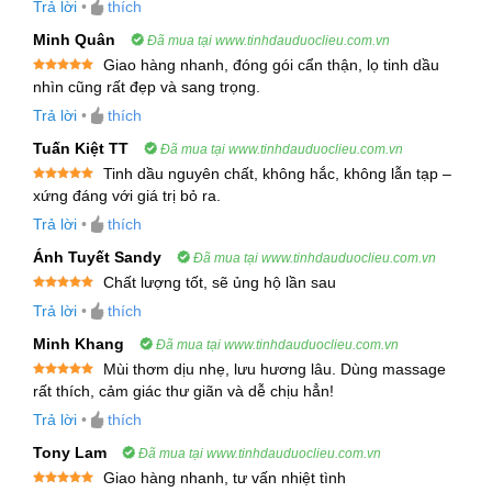
Trả lời
•
thích
hạng
5
5
khuẩn, kháng viêm mạnh mẽ.
sao
Minh Quân
Đã mua tại www.tinhdauduoclieu.com.vn
Viridifloral
: Có tác dụng kháng khuẩn và giúp
Giao hàng nhanh, đóng gói cẩn thận, lọ tinh dầu
thư giãn.
Được xếp
nhìn cũng rất đẹp và sang trọng.
hạng
5
5
sao
Trả lời
•
thích
Gamma-terpinene
: Được biết đến với tác
dụng chống oxy hóa và bảo vệ tế bào.
Tuấn Kiệt TT
Đã mua tại www.tinhdauduoclieu.com.vn
Tinh dầu nguyên chất, không hắc, không lẫn tạp –
p-Cymene
: Có tính kháng khuẩn và khử mùi.
Được xếp
xứng đáng với giá trị bỏ ra.
hạng
5
5
sao
Trans-nerolidol
: Giúp làm dịu da và giảm
Trả lời
•
thích
viêm.
Ánh Tuyết Sandy
Đã mua tại www.tinhdauduoclieu.com.vn
Chất lượng tốt, sẽ ủng hộ lần sau
Linalool
: Được sử dụng trong các liệu pháp
Được xếp
Trả lời
•
thích
thư giãn và giảm căng thẳng.
hạng
5
5
sao
Minh Khang
Đã mua tại www.tinhdauduoclieu.com.vn
Ngoài ra, tinh dầu Kanuka còn chứa nhiều hợp
Mùi thơm dịu nhẹ, lưu hương lâu. Dùng massage
Được xếp
rất thích, cảm giác thư giãn và dễ chịu hẳn!
chất có lợi khác như 1,8-Cineole, (+)-Limonene,
hạng
5
5
sao
Calamenene, giúp tăng cường khả năng chữa
Trả lời
•
thích
bệnh và tác dụng kháng khuẩn, chống viêm.
Tony Lam
Đã mua tại www.tinhdauduoclieu.com.vn
Giao hàng nhanh, tư vấn nhiệt tình