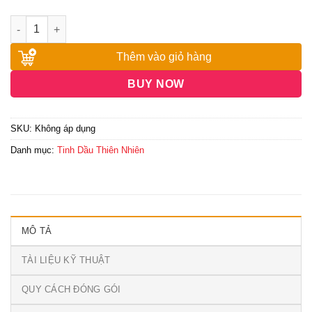
đến
6,000,000₫
Thêm vào giỏ hàng
BUY NOW
SKU:
Không áp dụng
Danh mục:
Tinh Dầu Thiên Nhiên
MÔ TẢ
TÀI LIỆU KỸ THUẬT
QUY CÁCH ĐÓNG GÓI