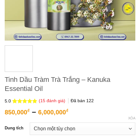
Tinh Dầu Tràm Trà Trắng – Kanuka
Essential Oil
(
15
đánh giá)
Đã bán
122
5.0
5.0
15
trên 5
Khoảng
–
₫
₫
850,000
6,000,000
dựa trên
giá:
đánh giá
XÓA
từ
Dung tích
850,000₫