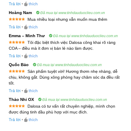
3. Công Dụng Và Lợi Ích Của Tinh Dầu Tràm Trà
Được xếp
Trả lời
•
thích
hạng
5
5
sao
Trắng – Kanuka Essential Oil
Hoàng Nam
Đã mua tại www.tinhdauduoclieu.com.vn
Tinh dầu Kanuka có nhiều công dụng tuyệt vời đối
Mua nhiều loại nhưng vẫn muốn mua thêm
Được xếp
với sức khỏe và sắc đẹp. Dưới đây là một số lợi
Trả lời
•
thích
hạng
5
5
sao
ích nổi bật:
Emma – Minh Thư
Đã mua tại www.tinhdauduoclieu.com.vn
Tôi đặc biệt thích việc Dalosa công khai rõ ràng
3.1. Chăm Sóc Da
Được xếp
COA – điều mà ít đơn vị bán lẻ nào làm được.
hạng
5
5
sao
Trả lời
•
thích
Tinh Dầu Kanuka có đặc tính kháng khuẩn và
kháng nấm mạnh mẽ, giúp điều trị các vấn đề về
Quốc Bảo
Đã mua tại www.tinhdauduoclieu.com.vn
Sản phẩm tuyệt vời! Hương thơm nhẹ nhàng, dễ
da như:
Được xếp
chịu, không gắt. Dùng xông phòng hay chăm sóc da đều rất
hạng
5
5
tốt.
sao
Điều trị mụn trứng cá
: Các thành phần kháng
Trả lời
•
thích
khuẩn của tinh dầu Kanuka giúp tiêu diệt vi
Thảo Nhi OX
khuẩn gây mụn, làm giảm sưng viêm và ngăn
Đã mua tại www.tinhdauduoclieu.com.vn
Dalosa có tư vấn rất chuyên nghiệp, mình chọn
ngừa mụn tái phát. Bạn có thể thoa trực tiếp
Được xếp
được đúng tinh dầu phù hợp với mục đích.
tinh dầu Kanuka lên vùng da bị mụn hoặc trộn
hạng
5
5
sao
Trả lời
•
thích
với kem dưỡng da để sử dụng hàng ngày.