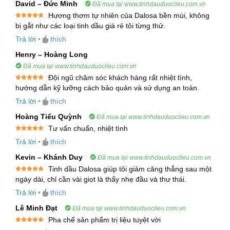
David – Đức Minh
Đã mua tại www.tinhdauduoclieu.com.vn
Oil, được chiết xuất từ cây Kunzea ericoides, một
Hương thơm tự nhiên của Dalosa bền mùi, không
loài cây thuộc họ Myrtaceae, đặc hữu của New
Được xếp
bị gắt như các loại tinh dầu giá rẻ tôi từng thử.
hạng
5
5
Zealand. Đây là một loại cây phát triển mạnh, có
sao
Trả lời
•
thích
thể đạt chiều cao từ 20-30m và có hoa màu trắng
Henry – Hoàng Long
hoặc hồng.
Đã mua tại www.tinhdauduoclieu.com.vn
Đội ngũ chăm sóc khách hàng rất nhiệt tình,
Tinh Dầu được chưng cất từ lá và cành của cây,
Được xếp
hướng dẫn kỹ lưỡng cách bảo quản và sử dụng an toàn.
hạng
5
5
và có mùi thơm đặc trưng, nhẹ nhàng và dễ chịu.
sao
Trả lời
•
thích
Tinh dầu Kanuka được biết đến với những công
Hoàng Tiểu Quỳnh
Đã mua tại www.tinhdauduoclieu.com.vn
dụng đa dạng trong chăm sóc sức khỏe, làm đẹp
Tư vấn chuẩn, nhiệt tình
và điều trị nhiều bệnh lý.
Được xếp
Trả lời
•
thích
hạng
5
5
sao
Kevin – Khánh Duy
2. Thành Phần Hóa Học Của Tinh Dầu Kanuka
Đã mua tại www.tinhdauduoclieu.com.vn
Tinh dầu Dalosa giúp tôi giảm căng thẳng sau một
Tinh Dầu Tràm Trà Trắng – Kanuka Essential Oil
Được xếp
ngày dài, chỉ cần vài giọt là thấy nhẹ đầu và thư thái.
hạng
5
5
có thành phần hóa học chủ yếu là các
sao
Trả lời
•
thích
monoterpene, bao gồm:
Lê Minh Đạt
Đã mua tại www.tinhdauduoclieu.com.vn
Pha chế sản phẩm trị liệu tuyệt vời
Alpha-pinene
(chiếm 50-70%): Có tính kháng
Được xếp