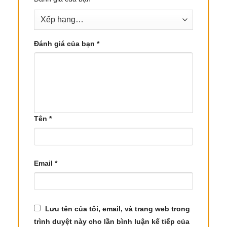
Quy cách đóng gói
Bán lẻ
: Chai thủy tinh 100ml, 500ml, 1000ml
Đánh giá của bạn
*
Bán sỉ
: Can hoặc bình 5 lít, 10 lít, 20kg, 25kg
3. Công Dụng Và Lợi Ích Tinh Dầu Đào Kim
Nương – Myrtle Essential Oil
3.1 Lợi ích sức khỏe
Tên
*
Tinh dầu Đào Kim Nương mang lại nhiều lợi ích
cho sức khỏe, bao gồm:
Cân bằng nội tiết tố
: Tinh dầu này giúp điều
Email
*
chỉnh hoạt động của tuyến giáp và buồng
trứng, hỗ trợ cải thiện tình trạng mất cân bằng
nội tiết tố, đặc biệt đối với phụ nữ.
Lưu tên của tôi, email, và trang web trong
Điều trị bệnh sốt rét
: Nghiên cứu cho thấy tinh
trình duyệt này cho lần bình luận kế tiếp của
dầu Myrtle có thể giúp ức chế sự phát triển của