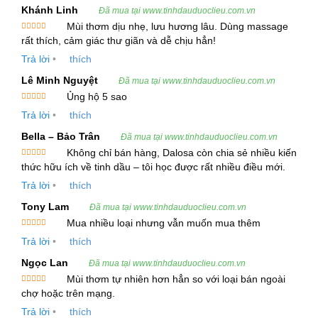
mang đến một hương thơm nhẹ nhàng, dễ chịu,
Khánh Linh
Đã mua tại www.tinhdauduoclieu.com.vn
với các công dụng đặc biệt đối với sức khỏe và
Mùi thơm dịu nhẹ, lưu hương lâu. Dùng massage
Được xếp
rất thích, cảm giác thư giãn và dễ chịu hẳn!
làm đẹp.
hạng
5
5
sao
Trả lời
•
thích
2. Thông Tin Kỹ Thuật và Cung Cấp
Lê Minh Nguyệt
Đã mua tại www.tinhdauduoclieu.com.vn
Ủng hộ 5 sao
2.1 Tiêu chuẩn kỹ thuật
Được xếp
Trả lời
•
thích
hạng
5
5
sao
Phương pháp chiết xuất
: Hơi nước/ép lạnh
Bella – Bảo Trân
Đã mua tại www.tinhdauduoclieu.com.vn
Hình thức
: Chất lỏng
Không chỉ bán hàng, Dalosa còn chia sẻ nhiều kiến
Được xếp
thức hữu ích về tinh dầu – tôi học được rất nhiều điều mới.
hạng
5
5
Màu sắc
: Từ trong đến xanh lục vàng, vàng
sao
Trả lời
•
thích
nhạt đến cam
Tony Lam
Đã mua tại www.tinhdauduoclieu.com.vn
Tỷ trọng ở 20ºC
: 0.870 – 0.935
Mua nhiều loại nhưng vẫn muốn mua thêm
Được xếp
Chỉ số khúc xạ ở 20ºC
: 1.475 – 1.495
Trả lời
•
thích
hạng
5
5
sao
Ngọc Lan
Đã mua tại www.tinhdauduoclieu.com.vn
Góc quay cực ở 20ºC
: -10.0 TO +10.0
Mùi thơm tự nhiên hơn hẳn so với loại bán ngoài
Được xếp
chợ hoặc trên mạng.
Thành phần hóa học chính
hạng
5
5
sao
Trả lời
•
thích