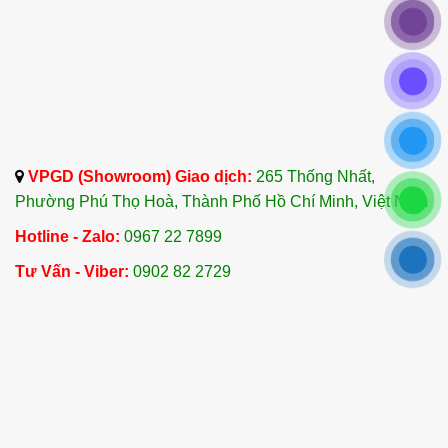
các phương pháp sử dụng sau:
5.1 Khuếch Tán Không Khí
Cách thực hiện
: Thêm từ 5 đến 8 giọt Tinh
Dầu Đào Kim Nương vào máy khuếch tán tinh
dầu hoặc đèn xông.
Tác dụng
: Tạo không gian thư giãn, giảm
VPGD (Showroom) Giao dịch:
265 Thống Nhất,
căng thẳng và giúp cải thiện giấc ngủ.
Phường Phú Thọ Hoà, Thành Phố Hồ Chí Minh, Việt Nam
Hotline - Zalo:
0967 22 7899
5.2 Xông Hơi
Tư Vấn - Viber:
0902 82 2729
Cách thực hiện
: Thêm 4 đến 6 giọt tinh dầu
vào nước nóng trong một bát hoặc thùng xông
hơi.
Tác dụng
: Làm sạch đường hô hấp, giảm ho
và khó thở.
5.3 Thoa Trực Tiếp Lên Da (Kết Hợp Với