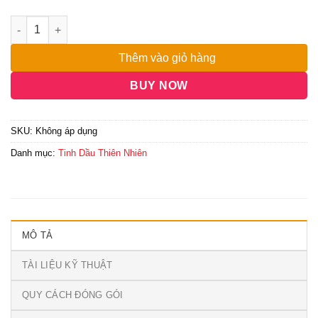
đến
4,500,000₫
Thêm vào giỏ hàng
BUY NOW
SKU:
Không áp dụng
Danh mục:
Tinh Dầu Thiên Nhiên
MÔ TẢ
TÀI LIỆU KỸ THUẬT
QUY CÁCH ĐÓNG GÓI