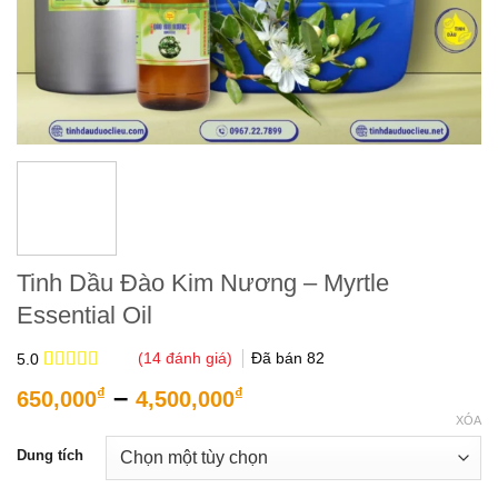
Tinh Dầu Đào Kim Nương – Myrtle
Essential Oil
(
14
đánh giá)
Đã bán
82
5.0
5.0
14
trên 5
Khoảng
–
₫
₫
650,000
4,500,000
dựa trên
giá:
đánh giá
XÓA
từ
Dung tích
650,000₫