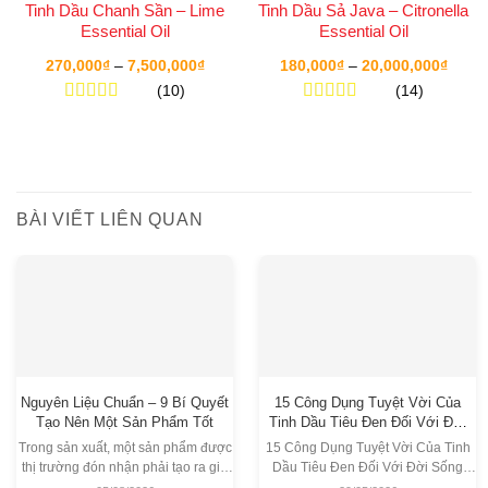
Tinh Dầu Chanh Sần – Lime
Tinh Dầu Sả Java – Citronella
quả.
Essential Oil
Essential Oil
Chữa lành vết loét miệng
: Giúp làm giảm kích
Khoảng
Khoả
270,000
₫
7,500,000
₫
180,000
₫
20,000,000
₫
–
–
giá:
giá:
thước vết loét miệng và giảm đau, ngứa.
(10)
(14)
từ
từ
270,000₫
180,0
Được xếp
Được xếp
Khử mùi và làm thơm
: Tinh dầu Myrtle có tác
đến
đến
hạng
5.00
5
hạng
5.00
5
7,500,000₫
20,00
dụng khử mùi hôi và tạo không gian thơm mát.
sao
sao
3.2 Ứng dụng trong các ngành
BÀI VIẾT LIÊN QUAN
Tinh Dầu Đào Kim Nương được sử dụng rộng rãi
trong các lĩnh vực sau:
Dược phẩm
: Dược liệu, thuốc thảo dược
Mỹ phẩm
: Sản phẩm chăm sóc da, tóc, và
chăm sóc răng miệng
Nguyên Liệu Chuẩn – 9 Bí Quyết
15 Công Dụng Tuyệt Vời Của
Thực phẩm
: Chế biến thực phẩm chức năng
Tạo Nên Một Sản Phẩm Tốt
Tinh Dầu Tiêu Đen Đối Với Đời
Sống
Trong sản xuất, một sản phẩm được
15 Công Dụng Tuyệt Vời Của Tinh
Chăm sóc sức khỏe
: Sử dụng trong liệu pháp
thị trường đón nhận phải tạo ra giá
Dầu Tiêu Đen Đối Với Đời Sống
massage trị liệu và chăm sóc da
trị thực tế, thực hiện đúng công dụng
Giới Thiệu Về Tinh Dầu Tiêu Đen –