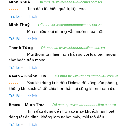
Minh Khuê
Đã mua tại www.tinhdauduoclieu.com.vn
Thông Tin Sản Phẩm Tinh Dầu Cognac Xanh
Tinh dầu tốt hiệu quả trị liệu cao
Được xếp
Tên tiếng Việt:
Tinh Dầu Cognac xanh
Trả lời
•
thích
hạng
5
5
sao
Minh Thuỳ
Đã mua tại www.tinhdauduoclieu.com.vn
Tên tiếng Anh:
Cognac Green Essential Oil
Mua nhiều loại nhưng vẫn muốn mua thêm
Tên thực vật (Botanical source):
Vitis
Được xếp
Trả lời
•
thích
hạng
5
5
Vinifera
sao
Thanh Tùng
Đã mua tại www.tinhdauduoclieu.com.vn
Bộ phận chiết xuất:
Cặn rượu nho
Mùi thơm tự nhiên hơn hẳn so với loại bán ngoài
Được xếp
chợ hoặc trên mạng.
hạng
5
5
Phương pháp chiết xuất:
Hơi nước
sao
Trả lời
•
thích
Mô tả thực vật:
Tinh Dầu Cognac xanh được
Kevin – Khánh Duy
Đã mua tại www.tinhdauduoclieu.com.vn
chiết xuất từ cặn rượu của nho, thuộc họ
Sau khi dùng tinh dầu Dalosa để xông văn phòng,
Vitaceae. Đây là một loại tinh dầu tự nhiên, có
Được xếp
không khí sạch và dễ chịu hơn hẳn, ai cũng khen thơm dịu.
hạng
5
5
sao
mùi thơm đặc trưng như rượu vang khô và
Trả lời
•
thích
hương táo xanh mạnh mẽ.
Emma – Minh Thư
Đã mua tại www.tinhdauduoclieu.com.vn
Tinh dầu dùng để nhỏ vào máy khuếch tán hoạt
Thông Tin Kỹ Thuật Và Cung Ứng Tinh Dầu
Được xếp
động rất ổn định, không làm nghẹt máy, mùi toả đều.
hạng
5
5
Cognac Xanh
sao
Trả lời
•
thích