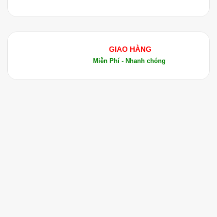
Hướng Dẫn Sử Dụng Tinh Dầu Cognac Xanh
Tinh Dầu Cognac Xanh có thể được sử dụng theo
nhiều cách khác nhau tùy thuộc vào mục đích sử
GIAO HÀNG
dụng. Dưới đây là một số cách sử dụng phổ biến:
Miễn Phí - Nhanh chóng
Sử dụng trong liệu pháp xông hơi
(Aromatherapy):
Thêm vài giọt tinh dầu vào máy xông
hơi hoặc bát nước nóng.
Xông hơi để thư giãn, giảm căng
thẳng và cải thiện tinh thần.
Sử dụng trong chăm sóc tóc:
Pha loãng tinh dầu với dầu nền (ví
dụ: dầu dừa hoặc dầu jojoba).