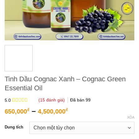
Tinh Dầu Cognac Xanh – Cognac Green
Essential Oil
(
15
đánh giá)
Đã bán
99
5.0
5.0
15
trên 5
Khoảng
–
₫
₫
650,000
4,500,000
dựa trên
giá:
đánh giá
XÓA
từ
Dung tích
650,000₫