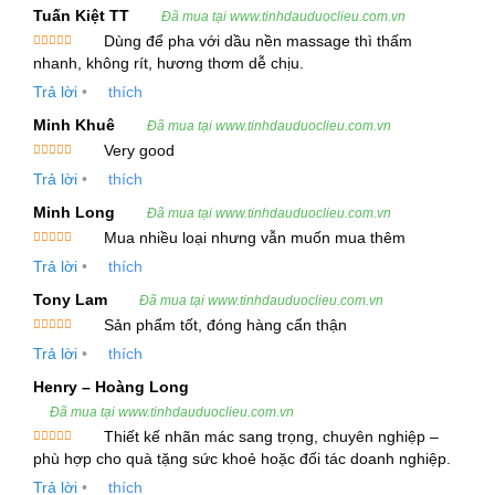
Tiêu Chuẩn Kỹ Thuật
Tuấn Kiệt TT
Đã mua tại www.tinhdauduoclieu.com.vn
Dùng để pha với dầu nền massage thì thấm
Bộ phận chiết xuất:
Cặn rượu nho
Được xếp
nhanh, không rít, hương thơm dễ chịu.
hạng
5
5
sao
Phương pháp chiết xuất:
Hơi nước
Trả lời
•
thích
Minh Khuê
Hình thức:
Chất lỏng
Đã mua tại www.tinhdauduoclieu.com.vn
Very good
Màu sắc:
Màu vàng nhạt đến vàng lục
Được xếp
Trả lời
•
thích
hạng
5
5
sao
Mùi vị:
Mùi thơm giống rượu vang khô, chua
Minh Long
Đã mua tại www.tinhdauduoclieu.com.vn
nhẹ và hương táo xanh
Mua nhiều loại nhưng vẫn muốn mua thêm
Được xếp
Trả lời
•
thích
Tỷ trọng ở 20ºC:
Không có thông tin cụ thể
hạng
5
5
sao
Tony Lam
Đã mua tại www.tinhdauduoclieu.com.vn
Chỉ số khúc xạ:
Không có thông tin cụ thể
Sản phẩm tốt, đóng hàng cẩn thận
Được xếp
Góc quay cực ở 20ºC:
Không có thông tin cụ
Trả lời
•
thích
hạng
5
5
sao
thể
Henry – Hoàng Long
Đã mua tại www.tinhdauduoclieu.com.vn
Thành Phần Hóa Học Chính
Thiết kế nhãn mác sang trọng, chuyên nghiệp –
Được xếp
phù hợp cho quà tặng sức khoẻ hoặc đối tác doanh nghiệp.
Ethyl decanoate
hạng
5
5
sao
Trả lời
•
thích