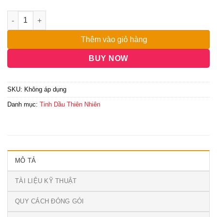
đến
4,500,000₫
Thêm vào giỏ hàng
BUY NOW
SKU:
Không áp dụng
Danh mục:
Tinh Dầu Thiên Nhiên
MÔ TẢ
TÀI LIỆU KỸ THUẬT
QUY CÁCH ĐÓNG GÓI