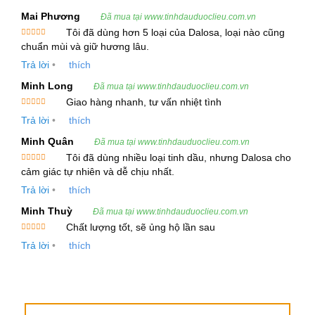
Ethyl dodecanoate
Mai Phương
Đã mua tại www.tinhdauduoclieu.com.vn
Decanoic acid
Tôi đã dùng hơn 5 loại của Dalosa, loại nào cũng
Được xếp
chuẩn mùi và giữ hương lâu.
hạng
5
5
sao
Khả Năng Cung Ứng Và Tiêu Chuẩn
Trả lời
•
thích
Minh Long
Sản lượng cung ứng:
200kg/tháng
Đã mua tại www.tinhdauduoclieu.com.vn
Giao hàng nhanh, tư vấn nhiệt tình
Hạn sử dụng:
02 năm từ ngày sản xuất
Được xếp
Trả lời
•
thích
hạng
5
5
sao
Xuất xứ:
Ấn Độ, có chứng nhận COA, ISO
Minh Quân
Đã mua tại www.tinhdauduoclieu.com.vn
22000:2005, Kosher, GMP
Tôi đã dùng nhiều loại tinh dầu, nhưng Dalosa cho
Được xếp
cảm giác tự nhiên và dễ chịu nhất.
Hàm lượng hoạt chất chính:
Được đảm bảo
hạng
5
5
sao
Trả lời
•
thích
theo tiêu chuẩn nhà cung cấp
Minh Thuỳ
Đã mua tại www.tinhdauduoclieu.com.vn
Chất lượng tốt, sẽ ủng hộ lần sau
Quy Cách Đóng Gói
Được xếp
Trả lời
•
thích
hạng
5
5
Bán lẻ:
Chai thủy tinh 100ml, 500ml, 1000ml
sao
Bán sỉ:
Can hoặc bình 5 lít, 10 lít, 20kg, 25kg
Công Dụng Và Lợi Ích Của Tinh Dầu Cognac