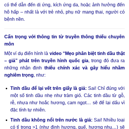
có thể dẫn đến dị ứng, kích ứng da, hoặc ảnh hưởng đến
hô hấp – nhất là với trẻ nhỏ, phụ nữ mang thai, người có
bệnh nền.
Cẩn trọng với thông tin từ truyền thông thiếu chuyên
môn
Một ví dụ điển hình là
video “Mẹo phân biệt tinh dầu thật
– giả” phát trên truyền hình quốc gia
, trong đó đưa ra
những nhận định
thiếu chính xác và gây hiểu nhầm
nghiêm trọng
, như:
Tinh dầu để lại vết trên giấy là giả:
Sai! Chỉ đúng với
một số tinh dầu nhẹ như tràm gió. Các tinh dầu từ gỗ,
rễ, nhựa như hoắc hương, cam ngọt… sẽ để lại dấu vì
đặc tính tự nhiên.
Tinh dầu không nổi trên nước là giả:
Sai! Nhiều loại
có tỉ trọng >1 (như đinh hương, quế, hương nhu…) sẽ