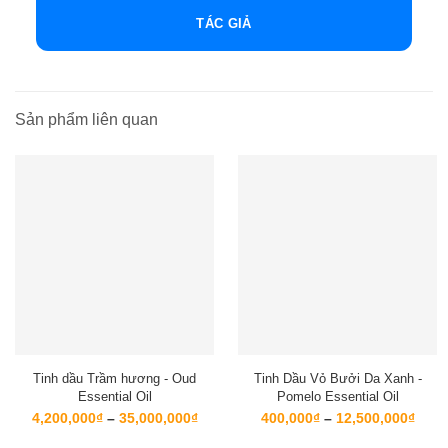
TÁC GIẢ
Sản phẩm liên quan
Tinh dầu Trầm hương - Oud
Tinh Dầu Vỏ Bưởi Da Xanh -
Essential Oil
Pomelo Essential Oil
Khoảng
Kho
4,200,000
₫
–
35,000,000
₫
400,000
₫
–
12,500,000
₫
giá:
giá:
từ
từ