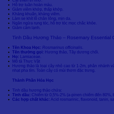
Cải thiện trí nhớ.
Hỗ trợ tuần hoàn máu.
Giảm viêm khớp, thấp khớp.
Kháng khuẩn, kháng viêm.
Làm se khít lỗ chân lông, mịn da.
Ngăn ngừa rụng tóc, hỗ trợ tóc mọc chắc khỏe.
Giảm cảm lạnh.
Tinh Dầu Hương Thảo – Rosemary Essential O
Tên Khoa Học:
Rosmarinus officinalis
.
Tên thường gọi:
Hương thảo, Tây dương chổi.
Họ:
Lamiaceae.
Mô tả Thực Vật
Hương thảo là loại cây nhỏ cao từ 1-2m, phân nhánh và
nhạt pha tím. Toàn cây có mùi thơm đặc trưng.
Thành Phần Hóa Học
Tinh dầu hương thảo chứa:
Tinh dầu:
Chiếm từ 0,5%-2% (a-pinen chiếm đến 80%, bo
Các hợp chất khác:
Acid rosmarinic, flavonoid, tanin, s