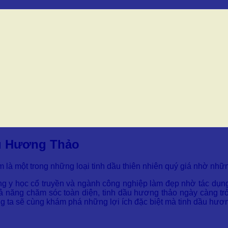
u Hương Thảo
à một trong những loại tinh dầu thiên nhiên quý giá nhờ những
ong y học cổ truyền và ngành công nghiệp làm đẹp nhờ tác dụn
 năng chăm sóc toàn diện, tinh dầu hương thảo ngày càng trở
ng ta sẽ cùng khám phá những lợi ích đặc biệt mà tinh dầu hươn