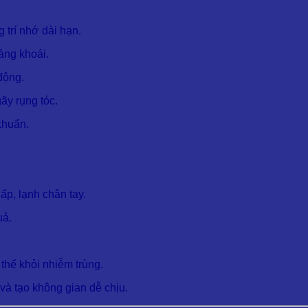
 trí nhớ dài hạn.
ảng khoái.
động.
ãy rụng tóc.
khuẩn.
hấp, lạnh chân tay.
uả.
thể khỏi nhiễm trùng.
à tạo không gian dễ chịu.