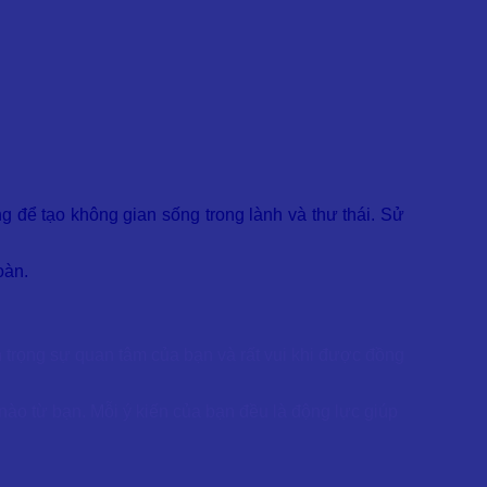
g để tạo không gian sống trong lành và thư thái. Sử
oàn.
trọng sự quan tâm của bạn và rất vui khi được đồng
nào từ bạn. Mỗi ý kiến của bạn đều là động lực giúp