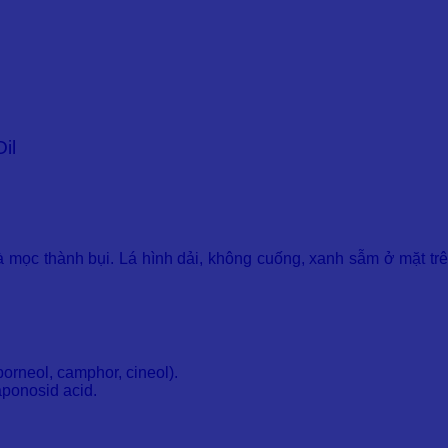
il
 mọc thành bụi. Lá hình dải, không cuống, xanh sẫm ở mặt tr
rneol, camphor, cineol).
aponosid acid.