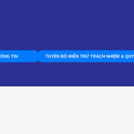
tinh dầu tại:
o dõi. Chúc bạn luôn mạnh khỏe và có những trải nghiệm trọn v
ÔNG TIN
TUYÊN BỐ MIỄN TRỪ TRÁCH NHIỆM & QUY