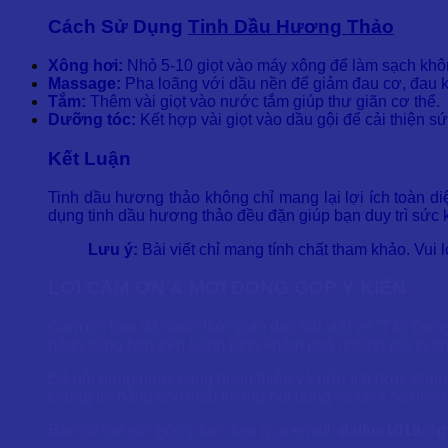
Cách Sử Dụng
Tinh Dầu Hương Thảo
Xông hơi:
Nhỏ 5-10 giọt vào máy xông để làm sạch không
Massage:
Pha loãng với dầu nền để giảm đau cơ, đau 
Tắm:
Thêm vài giọt vào nước tắm giúp thư giãn cơ thể.
Dưỡng tóc:
Kết hợp vài giọt vào dầu gội để cải thiện s
Kết Luận
Tinh dầu hương thảo không chỉ mang lại lợi ích toàn di
dụng tinh dầu hương thảo đều đặn giúp bạn duy trì sức 
Lưu ý:
Bài viết chỉ mang tính chất tham khảo. Vui 
LỜI CẢM ƠN & MỜI ĐÓNG GÓP Ý KIẾN
Cảm ơn bạn đã dành thời gian đọc bài viết về “Tác Dụn
hành cùng bạn trên hành trình khám phá những giá trị ti
Để nội dung ngày càng hoàn thiện và hữu ích hơn, chúng
chúng tôi nâng cao chất lượng nội dung và chia sẻ nhiều
Bạn có thể gửi góp ý trực tiếp qua email:
dailoc1019@g