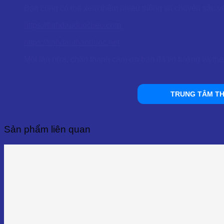
Bạn cũng có thể xem thêm nhiều thông tin chuyên sâu về 
https://tinhdauduoclieu.com
https://tinhdauthaoduoc.net
Một lần nữa, chân thành cảm ơn bạn đã tin tưởng và the
TRUNG TÂM TH
Sản phẩm liên quan