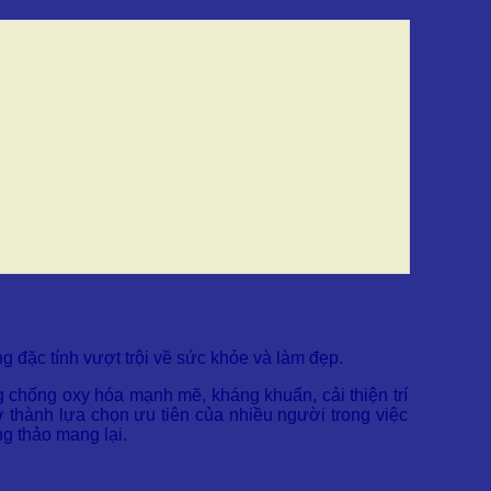
 đặc tính vượt trội về sức khỏe và làm đẹp.
g chống oxy hóa mạnh mẽ, kháng khuẩn, cải thiện trí
 thành lựa chọn ưu tiên của nhiều người trong việc
g thảo mang lại.