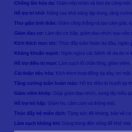
Chống lão hóa da:
Giảm nếp nhăn và làm da căng mịn.
Hỗ trợ trí nhớ:
Nâng cao khả năng tập trung, tăng cường
Thư giãn tinh thần:
Giảm căng thẳng và tạo cảm giác s
Giảm đau cơ:
Làm dịu cơ bắp, giảm đau nhức sau vận 
Kích thích mọc tóc:
Thúc đẩy tuần hoàn da đầu, ngăn g
Kháng khuẩn mạnh:
Ngăn ngừa các bệnh về da do vi 
Hỗ trợ điều trị mụn:
Làm sạch lỗ chân lông, giảm viêm.
Cải thiện tiêu hóa:
Kích thích hoạt động dạ dày, lợi mật.
Tăng cường tuần hoàn máu:
Hỗ trợ điều trị huyết áp t
Giảm viêm khớp:
Giúp giảm đau nhức, sưng tấy hiệu q
Hỗ trợ hô hấp:
Giảm ho, cảm cúm và thông mũi.
Thúc đẩy hệ miễn dịch:
Tăng sức đề kháng, bảo vệ cơ 
Làm sạch không khí:
Dùng trong đèn xông để khử mùi v