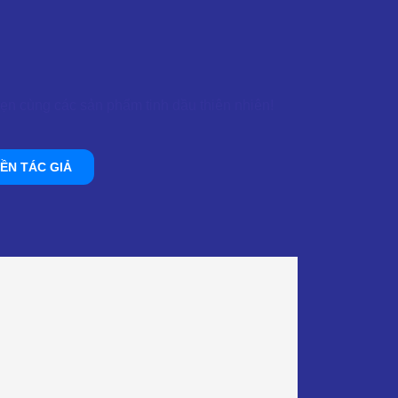
ẹn cùng các sản phẩm tinh dầu thiên nhiên!
ỀN TÁC GIẢ