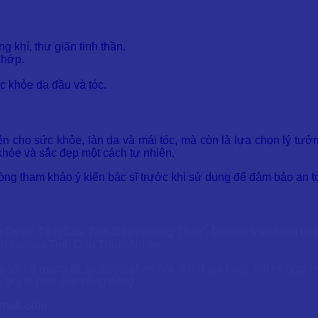
 khí, thư giãn tinh thần.
khớp.
ức khỏe da đầu và tóc.
ện cho sức khỏe, làn da và mái tóc, mà còn là lựa chọn lý tưởn
khỏe và sắc đẹp một cách tự nhiên.
lòng tham khảo ý kiến bác sĩ trước khi sử dụng để đảm bảo an t
g Dược Tính Của Tinh Dầu Hương Thảo”. Dalosa Việt Nam trân 
nh túy của Tinh Dầu Thiên Nhiên.
 tôi rất mong nhận được phản hồi, đánh giá hoặc bất kỳ góp ý 
 giá trị hơn đến cộng đồng.
mail.com