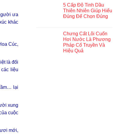
5 Cấp Độ Tinh Dầu
Thiên Nhiên Giúp Hiểu
 người ưa
Đúng Để Chọn Đúng
 xúc khác
Chưng Cất Lôi Cuốn
Hơi Nước Là Phương
 Hoa Cúc,
Pháp Cổ Truyền Và
Hiệu Quả
ệt là đối
các liệu
rầm… lại
ười xung
 của cuộc
ươi mới,