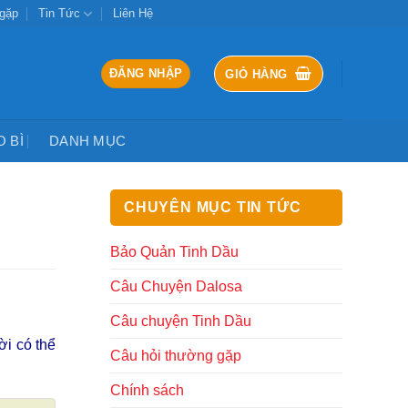
 gặp
Tin Tức
Liên Hệ
ĐĂNG NHẬP
GIỎ HÀNG
O BÌ
DANH MỤC
CHUYÊN MỤC TIN TỨC
Bảo Quản Tinh Dầu
Câu Chuyện Dalosa
Câu chuyện Tinh Dầu
ời có thể
Câu hỏi thường gặp
Chính sách