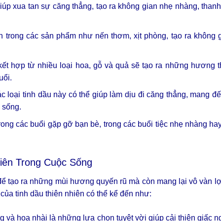
úp xua tan sự căng thẳng, tạo ra không gian nhẹ nhàng, thanh
 trong các sản phẩm như nến thơm, xịt phòng, tạo ra không g
u kết hợp từ nhiều loại hoa, gỗ và quả sẽ tạo ra những hương
uổi.
c loại tinh dầu này có thể giúp làm dịu đi căng thẳng, mang đ
 sống.
ng các buổi gặp gỡ bạn bè, trong các buổi tiệc nhẹ nhàng ha
iên Trong Cuộc Sống
để tạo ra những mùi hương quyến rũ mà còn mang lại vô vàn lợ
của tinh dầu thiên nhiên có thể kể đến như:
g và hoa nhài là những lựa chọn tuyệt vời giúp cải thiện giấc 