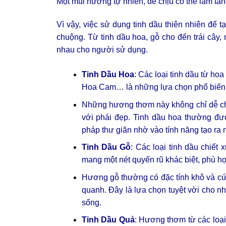
Một mùi hương tự nhiên, dễ chịu có thể làm tă
Vì vậy, việc sử dụng tinh dầu thiên nhiên để
chuộng. Từ tinh dầu hoa, gỗ cho đến trái cây
nhau cho người sử dụng.
Tinh Dầu Hoa
: Các loại tinh dầu từ h
Hoa Cam… là những lựa chọn phổ biến 
Những hương thơm này không chỉ dễ chịu
với phái đẹp. Tinh dầu hoa thường đư
pháp thư giãn nhờ vào tính năng tạo ra m
Tinh Dầu Gỗ
: Các loại tinh dầu chiế
mang một nét quyến rũ khác biệt, phù h
Hương gỗ thường có đặc tính khô và cứ
quanh. Đây là lựa chọn tuyệt vời cho nh
sống.
Tinh Dầu Quả
: Hương thơm từ các loạ