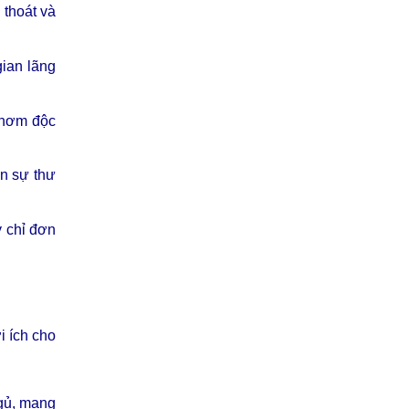
 thoát và
ian lãng
 thơm độc
ến sự thư
y chỉ đơn
i ích cho
ngủ, mang