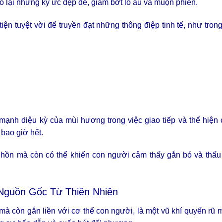
ạo lại những ký ức đẹp đẽ, giảm bớt lo âu và muộn phiền.
n tuyệt vời để truyền đạt những thông điệp tinh tế, như tron
ạnh diệu kỳ của mùi hương trong việc giao tiếp và thể hiện
 bao giờ hết.
hồn mà còn có thể khiến con người cảm thấy gắn bó và thấu 
Nguồn Gốc Từ Thiên Nhiên
mà còn gắn liền với cơ thể con người, là một vũ khí quyến rũ