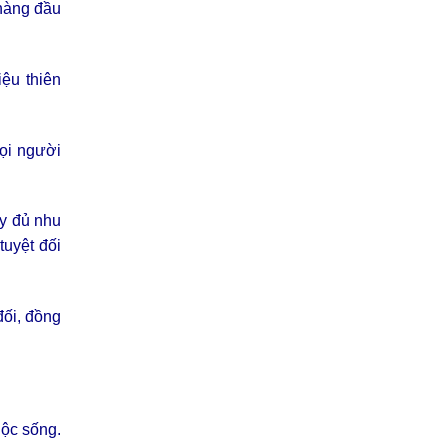
hàng đầu
ệu thiên
mọi người
ầy đủ nhu
uyệt đối
đối, đồng
uộc sống.