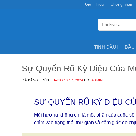
Chuyển
Giới Thiệu
Chứng nhận
đến
nội
Tìm
dung
kiếm:
TINH DẦU
DẦU
Sự Quyến Rũ Kỳ Diệu Của M
ĐÃ ĐĂNG TRÊN
THÁNG 10 17, 2024
BỞI
ADMIN
SỰ QUYẾN RŨ KỲ DIỆU C
Mùi hương không chỉ là một phần của cuộc sốn
chìm vào trạng thái thư giãn và cảm giác dễ chị