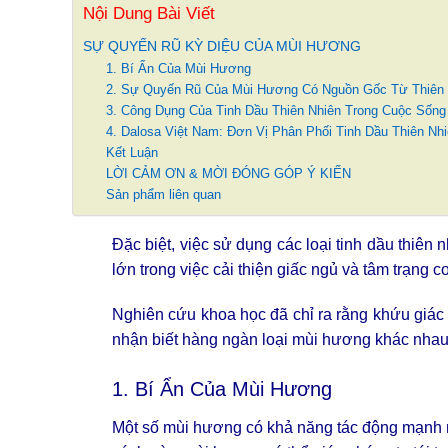
Nội Dung Bài Viết
SỰ QUYẾN RŨ KỲ DIỆU CỦA MÙI HƯƠNG
1. Bí Ẩn Của Mùi Hương
2. Sự Quyến Rũ Của Mùi Hương Có Nguồn Gốc Từ Thiên 
3. Công Dụng Của Tinh Dầu Thiên Nhiên Trong Cuộc Sống
4. Dalosa Việt Nam: Đơn Vị Phân Phối Tinh Dầu Thiên Nhi
Kết Luận
LỜI CẢM ƠN & MỜI ĐÓNG GÓP Ý KIẾN
Sản phẩm liên quan
Đặc biệt, việc sử dụng các loại tinh dầu thiê
lớn trong việc cải thiện giấc ngủ và tâm trạng c
Nghiên cứu khoa học đã chỉ ra rằng khứu giác 
nhận biết hàng ngàn loại mùi hương khác nhau v
1. Bí Ẩn Của Mùi Hương
Một số mùi hương có khả năng tác động mạnh mẽ