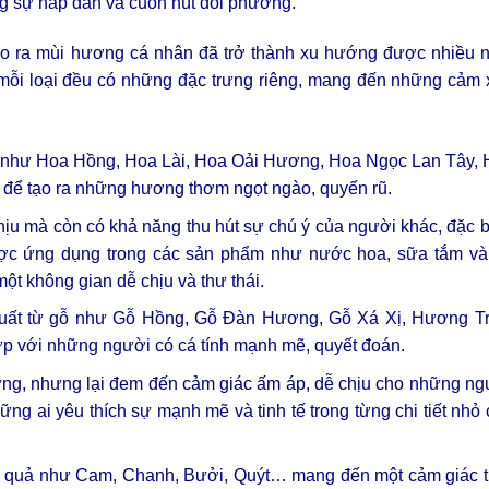
ng sự hấp dẫn và cuốn hút đối phương.
 tạo ra mùi hương cá nhân đã trở thành xu hướng được nhiều
, mỗi loại đều có những đặc trưng riêng, mang đến những cảm
oa như Hoa Hồng, Hoa Lài, Hoa Oải Hương, Hoa Ngọc Lan Tây,
để tạo ra những hương thơm ngọt ngào, quyến rũ.
 mà còn có khả năng thu hút sự chú ý của người khác, đặc bi
ợc ứng dụng trong các sản phẩm như nước hoa, sữa tắm và 
ột không gian dễ chịu và thư thái.
t xuất từ gỗ như Gỗ Hồng, Gỗ Đàn Hương, Gỗ Xá Xị, Hương T
ợp với những người có cá tính mạnh mẽ, quyết đoán.
ng, nhưng lại đem đến cảm giác ấm áp, dễ chịu cho những ng
ững ai yêu thích sự mạnh mẽ và tinh tế trong từng chi tiết nhỏ
i quả như Cam, Chanh, Bưởi, Quýt… mang đến một cảm giác t