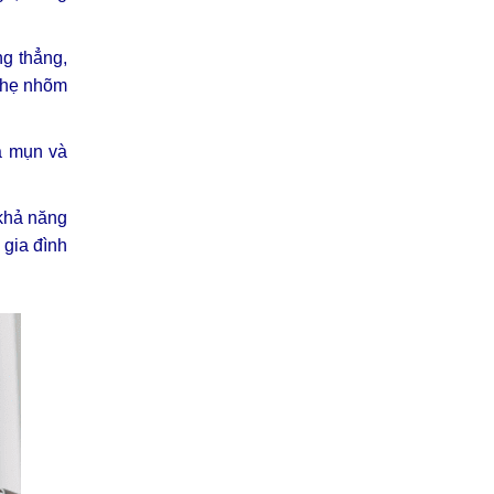
ng thẳng,
 nhẹ nhõm
a mụn và
 khả năng
 gia đình