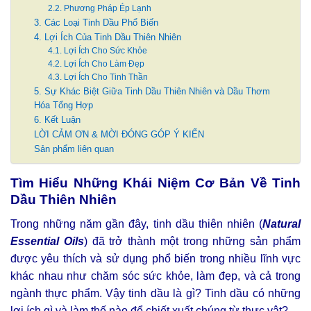
2.2. Phương Pháp Ép Lạnh
3. Các Loại Tinh Dầu Phổ Biến
4. Lợi Ích Của Tinh Dầu Thiên Nhiên
4.1. Lợi Ích Cho Sức Khỏe
4.2. Lợi Ích Cho Làm Đẹp
4.3. Lợi Ích Cho Tinh Thần
5. Sự Khác Biệt Giữa Tinh Dầu Thiên Nhiên và Dầu Thơm
Hóa Tổng Hợp
6. Kết Luận
LỜI CẢM ƠN & MỜI ĐÓNG GÓP Ý KIẾN
Sản phẩm liên quan
Tìm Hiểu Những Khái Niệm Cơ Bản Về Tinh
Dầu Thiên Nhiên
Trong những năm gần đây, tinh dầu thiên nhiên (
Natural
Essential Oils
) đã trở thành một trong những sản phẩm
được yêu thích và sử dụng phổ biến trong nhiều lĩnh vực
khác nhau như chăm sóc sức khỏe, làm đẹp, và cả trong
ngành thực phẩm. Vậy tinh dầu là gì? Tinh dầu có những
lợi ích gì và làm thế nào để chiết xuất chúng từ thực vật?