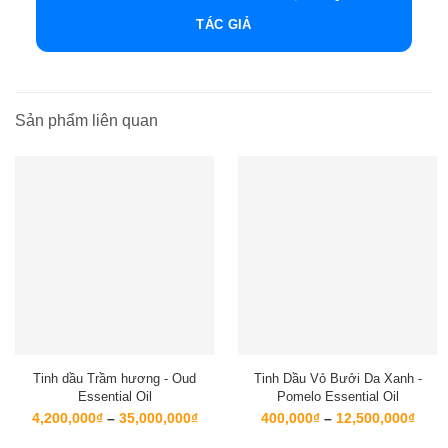
TÁC GIẢ
Sản phẩm liên quan
Tinh dầu Trầm hương - Oud
Tinh Dầu Vỏ Bưởi Da Xanh -
Essential Oil
Pomelo Essential Oil
Khoảng
Kho
4,200,000
₫
–
35,000,000
₫
400,000
₫
–
12,500,000
₫
giá:
giá:
từ
từ