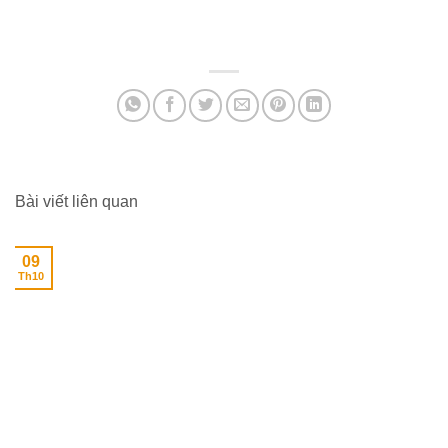
4,200,000₫
400,
đến
đến
35,000,000₫
12,5
Bài viết liên quan
09
Th10