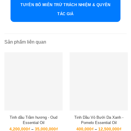
TUYÊN BỐ MIỄN TRỪ TRÁCH NHIỆM & QUYỀN
TÁC GIẢ
Sản phẩm liên quan
Tinh dầu Trầm hương - Oud
Tinh Dầu Vỏ Bưởi Da Xanh -
Essential Oil
Pomelo Essential Oil
Khoảng
Kho
4,200,000
₫
–
35,000,000
₫
400,000
₫
–
12,500,000
₫