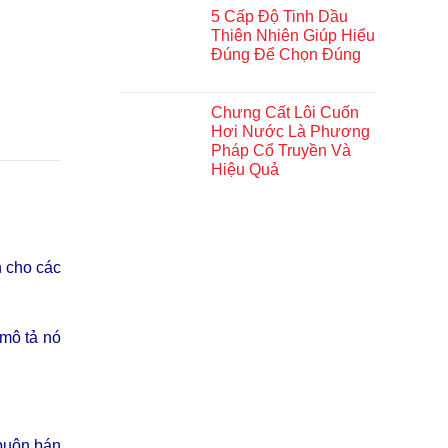
5 Cấp Độ Tinh Dầu
Thiên Nhiên Giúp Hiểu
Đúng Để Chọn Đúng
Chưng Cất Lôi Cuốn
Hơi Nước Là Phương
Pháp Cổ Truyền Và
Hiệu Quả
h cho các
mô tả nó
buôn bán