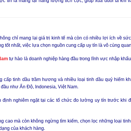
 tin là mang lại năng lượng tích cực, giúp xua đuổi tà khí v
hông chỉ mang lại giá trị kinh tế mà còn có nhiều lợi ích về sứ
 tốt nhất, việc lựa chọn nguồn cung cấp uy tín là vô cùng quan
 Nam
tự hào là doanh nghiệp hàng đầu trong lĩnh vực nhập khẩ
 cấp tinh dầu trầm hương và nhiều loại tinh dầu quý hiếm kh
ng đầu như Ấn Độ, Indonesia, Việt Nam.
ịnh nghiêm ngặt tại các tổ chức đo lường uy tín trước khi đ
g cao mà còn không ngừng tìm kiếm, chọn lọc những loại tinh
 dạng của khách hàng.