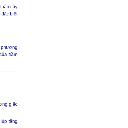
 thân cây
 đặc biệt
g phương
 của trầm
ợng giấc
iúp tăng