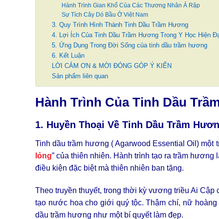
Hành Trình Gian Khổ Của Các Thương Nhân Ả Rập
Sự Tích Cây Dó Bầu Ở Việt Nam
3. Quy Trình Hình Thành Tinh Dầu Trầm Hương
4. Lợi Ích Của Tinh Dầu Trầm Hương Trong Y Học Hiện Đạ
5. Ứng Dụng Trong Đời Sống của tinh dầu trầm hương
6. Kết Luận
LỜI CẢM ƠN & MỜI ĐÓNG GÓP Ý KIẾN
Sản phẩm liên quan
Hành Trình Của Tinh Dầu Trầ
1. Huyền Thoại Về Tinh Dầu Trầm Hươ
Tinh dầu trầm hương ( Agarwood Essential Oil) một t
lỏng
” của thiên nhiên. Hành trình tạo ra trầm hương 
điều kiện đặc biệt mà thiên nhiên ban tặng.
Theo truyền thuyết, trong thời kỳ vương triều Ai Cập
tạo nước hoa cho giới quý tộc. Thậm chí, nữ hoàng 
dầu trầm hương như một bí quyết làm đẹp.