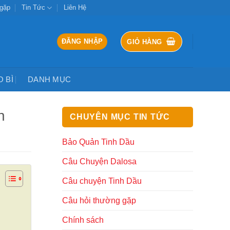
 gặp
Tin Tức
Liên Hệ
ĐĂNG NHẬP
GIỎ HÀNG
O BÌ
DANH MỤC
n
CHUYÊN MỤC TIN TỨC
Bảo Quản Tinh Dầu
Câu Chuyện Dalosa
Câu chuyện Tinh Dầu
Câu hỏi thường gặp
Chính sách