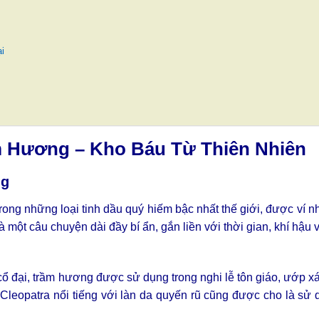
i
m Hương – Kho Báu Từ Thiên Nhiên
ng
rong những loại tinh dầu quý hiếm bậc nhất thế giới, được ví n
là một câu chuyện dài đầy bí ẩn, gắn liền với thời gian, khí hậu
 cổ đại, trầm hương được sử dụng trong nghi lễ tôn giáo, ướp x
Cleopatra nổi tiếng với làn da quyến rũ cũng được cho là sử 