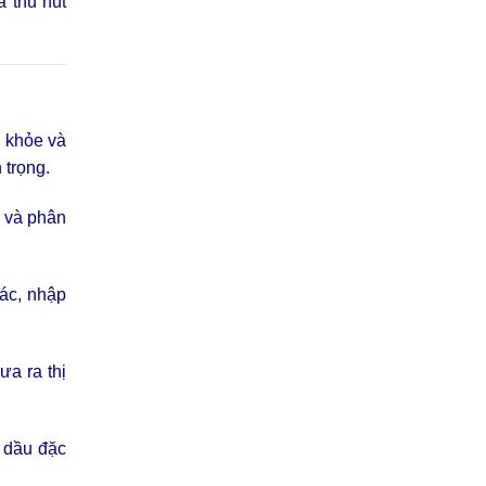
à thu hút
c khỏe và
 trọng.
u và phân
ác, nhập
ưa ra thị
 dầu đặc