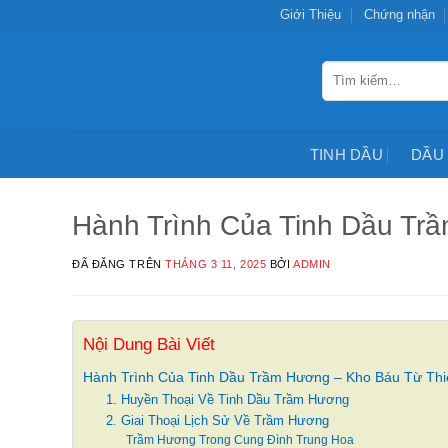
Chuyển
Giới Thiệu
Chứng nhận
đến
nội
Tìm
dung
kiếm:
TINH DẦU
DẦU
Hành Trình Của Tinh Dầu Tr
ĐÃ ĐĂNG TRÊN
THÁNG 3 11, 2025
BỞI
ADMIN
Nội Dung Bài Viết
Hành Trình Của Tinh Dầu Trầm Hương – Kho Báu Từ Thi
1. Huyền Thoại Về Tinh Dầu Trầm Hương
2. Giai Thoại Lịch Sử Về Trầm Hương
Trầm Hương Trong Cung Đình Trung Hoa