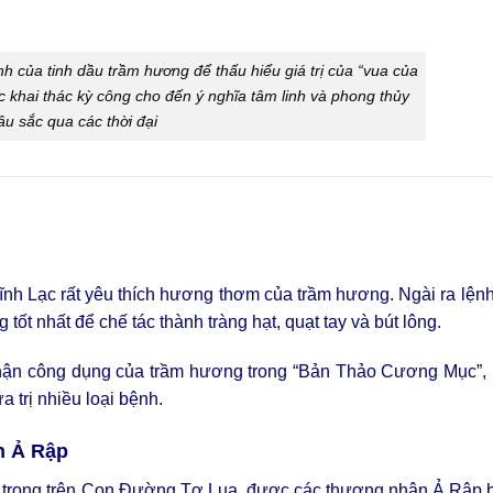
h của tinh dầu trầm hương để thấu hiểu giá trị của “vua của
c khai thác kỳ công cho đến ý nghĩa tâm linh và phong thủy
âu sắc qua các thời đại
ĩnh Lạc rất yêu thích hương thơm của trầm hương. Ngài ra lện
tốt nhất để chế tác thành tràng hạt, quạt tay và bút lông.
hận công dụng của trầm hương trong “Bản Thảo Cương Mục”, 
 trị nhiều loại bệnh.
n Ả Rập
 trọng trên Con Đường Tơ Lụa, được các thương nhân Ả Rập 