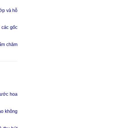
hớp và hỗ
 các gốc
hẩm chăm
nước hoa
ạo không