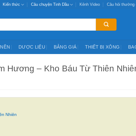
Kiến thức
Câu chuyện Tinh Dầu
Kênh Video
Câu hỏi thường
 NỀN
DƯỢC LIỆU
BẢNG GIÁ
THIẾT BỊ XÔNG
BA
ầm Hương – Kho Báu Từ Thiên Nhiê
ên Nhiên