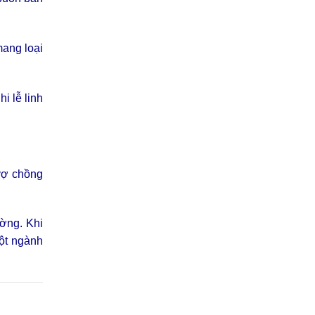
mang loại
i lễ linh
 vợ chồng
ường. Khi
một ngành