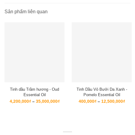
Sản phẩm liên quan
Tinh dầu Trầm hương - Oud
Tinh Dầu Vỏ Bưởi Da Xanh -
Essential Oil
Pomelo Essential Oil
Khoảng
Kho
4,200,000
₫
–
35,000,000
₫
400,000
₫
–
12,500,000
₫
giá:
giá:
từ
từ
4,200,000₫
400,
đến
đến
35,000,000₫
12,5