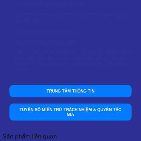
email:
dailoc1019@gmail.com
Bạn cũng có thể xem thêm nhiều thông tin chuyên sâu
về tinh dầu tại:
https://tinhdauduoclieu.com
https://tinhdauthaoduoc.net
Một lần nữa, chân thành cảm ơn bạn đã tin tưởng và
theo dõi. Chúc bạn luôn mạnh khỏe và có những trải
nghiệm trọn vẹn cùng các sản phẩm tinh dầu thiên
nhiên!
TRUNG TÂM THÔNG TIN
TUYÊN BỐ MIỄN TRỪ TRÁCH NHIỆM & QUYỀN TÁC
GIẢ
Sản phẩm liên quan