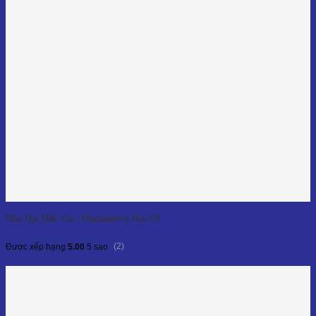
Dầu Hạt Mắc Ca - Macadamia Nut Oil
(2)
Được xếp hạng
5.00
5 sao