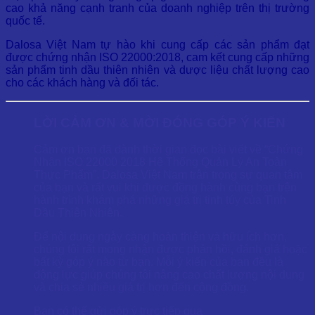
cao khả năng cạnh tranh của doanh nghiệp trên thị trường
quốc tế.
Dalosa Việt Nam tự hào khi cung cấp các sản phẩm đạt
được chứng nhận ISO 22000:2018, cam kết cung cấp những
sản phẩm tinh dầu thiên nhiên và dược liệu chất lượng cao
cho các khách hàng và đối tác.
LỜI CẢM ƠN & MỜI ĐÓNG GÓP Ý KIẾN
Cảm ơn bạn đã dành thời gian đọc bài viết về “Chứng
Nhận ISO 22000 2018 Hệ Thống Quản Lý An Toàn
Thực Phẩm”. Dalosa Việt Nam trân trọng sự quan tâm
của bạn và rất vui khi được đồng hành cùng bạn trên
hành trình khám phá những giá trị tinh túy của Tinh
Dầu Thiên Nhiên.
Để nội dung ngày càng hoàn thiện và hữu ích hơn,
chúng tôi rất mong nhận được phản hồi, đánh giá hoặc
bất kỳ góp ý nào từ bạn. Mỗi ý kiến của bạn đều là
động lực giúp chúng tôi nâng cao chất lượng nội dung
và chia sẻ nhiều giá trị hơn đến cộng đồng.
Bạn có thể gửi góp ý trực tiếp qua