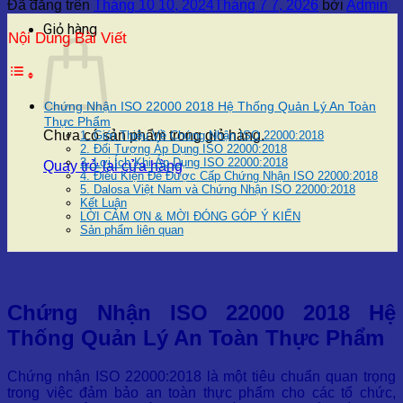
Đã đăng trên
Tháng 10 10, 2024
Tháng 7 7, 2026
bởi
Admin
Giỏ hàng
Nội Dung Bài Viết
Chứng Nhận ISO 22000 2018 Hệ Thống Quản Lý An Toàn
Thực Phẩm
Chưa có sản phẩm trong giỏ hàng.
1. Giới Thiệu Về Chứng Nhận ISO 22000:2018
2. Đối Tượng Áp Dụng ISO 22000:2018
3. Lợi Ích Khi Áp Dụng ISO 22000:2018
Quay trở lại cửa hàng
4. Điều Kiện Để Được Cấp Chứng Nhận ISO 22000:2018
5. Dalosa Việt Nam và Chứng Nhận ISO 22000:2018
Kết Luận
LỜI CẢM ƠN & MỜI ĐÓNG GÓP Ý KIẾN
Sản phẩm liên quan
Chứng Nhận ISO 22000 2018 Hệ
Thống Quản Lý An Toàn Thực Phẩm
Chứng nhận ISO 22000:2018 là một tiêu chuẩn quan trọng
trong việc đảm bảo an toàn thực phẩm cho các tổ chức,