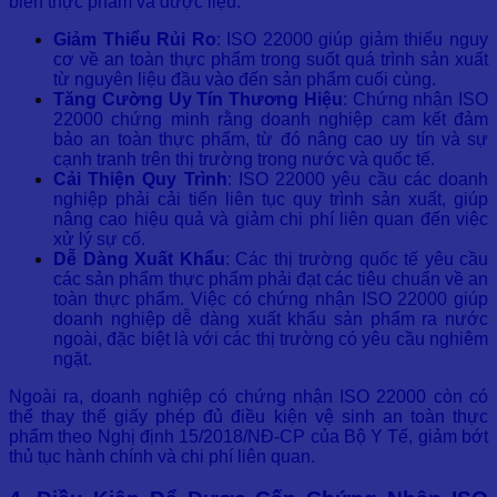
biến thực phẩm và dược liệu:
Giảm Thiểu Rủi Ro
: ISO 22000 giúp giảm thiểu nguy
cơ về an toàn thực phẩm trong suốt quá trình sản xuất
từ nguyên liệu đầu vào đến sản phẩm cuối cùng.
Tăng Cường Uy Tín Thương Hiệu
: Chứng nhận ISO
22000 chứng minh rằng doanh nghiệp cam kết đảm
bảo an toàn thực phẩm, từ đó nâng cao uy tín và sự
cạnh tranh trên thị trường trong nước và quốc tế.
Cải Thiện Quy Trình
: ISO 22000 yêu cầu các doanh
nghiệp phải cải tiến liên tục quy trình sản xuất, giúp
nâng cao hiệu quả và giảm chi phí liên quan đến việc
xử lý sự cố.
Dễ Dàng Xuất Khẩu
: Các thị trường quốc tế yêu cầu
các sản phẩm thực phẩm phải đạt các tiêu chuẩn về an
toàn thực phẩm. Việc có chứng nhận ISO 22000 giúp
doanh nghiệp dễ dàng xuất khẩu sản phẩm ra nước
ngoài, đặc biệt là với các thị trường có yêu cầu nghiêm
ngặt.
Ngoài ra, doanh nghiệp có chứng nhận ISO 22000 còn có
thể thay thế giấy phép đủ điều kiện vệ sinh an toàn thực
phẩm theo Nghị định 15/2018/NĐ-CP của Bộ Y Tế, giảm bớt
thủ tục hành chính và chi phí liên quan.