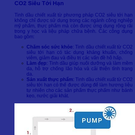
CO2 Siêu Tới Hạn
Tinh dầu chiết xuất từ phương pháp CO2 siêu tới hạn
không chỉ được sử dụng trong các ngành công nghiệp
mỹ phẩm, thực phẩm mà còn được ứng dụng rộng rãi
trong y học và liệu pháp chữa bệnh. Các công dụng
bao gồm:
Chăm sóc sức khỏe
: Tinh dầu chiết xuất từ CO2
siêu tới hạn có tác dụng kháng khuẩn, chống
viêm, giảm đau và điều trị các vấn đề hô hấp.
Làm đẹp
: Tinh dầu giúp nuôi dưỡng và làm mềm
da, hỗ trợ chống lão hóa và cải thiện tình trạng
da.
Sản xuất thực phẩm
: Tinh dầu chiết xuất từ CO2
siêu tới hạn có thể được dùng để làm hương liệu
tự nhiên cho các sản phẩm thực phẩm như bánh
kẹo, nước giải khát.