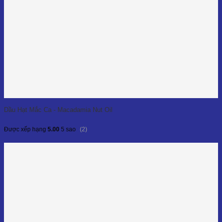
Dầu Hạt Mắc Ca - Macadamia Nut Oil
(2)
Được xếp hạng
5.00
5 sao