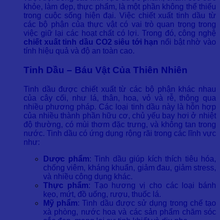
khỏe, làm đẹp, thực phẩm, là một phần không thể thiếu
trong cuộc sống hiện đại. Việc chiết xuất tinh dầu từ
các bộ phận của thực vật có vai trò quan trọng trong
việc giữ lại các hoạt chất có lợi. Trong đó, công nghệ
chiết xuất tinh dầu CO2 siêu tới hạn
nổi bật nhờ vào
tính hiệu quả và độ an toàn cao.
Tinh Dầu – Báu Vật Của Thiên Nhiên
Tinh dầu được chiết xuất từ các bộ phận khác nhau
của cây cối, như lá, thân, hoa, vỏ và rễ, thông qua
nhiều phương pháp. Các loại tinh dầu này là hỗn hợp
của nhiều thành phần hữu cơ, chủ yếu bay hơi ở nhiệt
độ thường, có mùi thơm đặc trưng, và không tan trong
nước. Tinh dầu có ứng dụng rộng rãi trong các lĩnh vực
như:
Dược phẩm
: Tinh dầu giúp kích thích tiêu hóa,
chống viêm, kháng khuẩn, giảm đau, giảm stress,
và nhiều công dụng khác.
Thực phẩm
: Tạo hương vị cho các loại bánh
kẹo, mứt, đồ uống, rượu, thuốc lá.
Mỹ phẩm
: Tinh dầu được sử dụng trong chế tạo
xà phòng, nước hoa và các sản phẩm chăm sóc