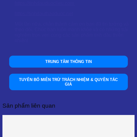
https://tinhdauduoclieu.com
https://tinhdauthaoduoc.net
Một lần nữa, chân thành cảm ơn bạn đã tin tưởng và
theo dõi. Chúc bạn luôn mạnh khỏe và có những trải
nghiệm trọn vẹn cùng các sản phẩm tinh dầu thiên
nhiên!
TRUNG TÂM THÔNG TIN
TUYÊN BỐ MIỄN TRỪ TRÁCH NHIỆM & QUYỀN TÁC
GIẢ
Sản phẩm liên quan