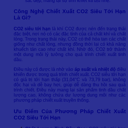
sắc đẹp, mang lại sự tinh khiết và dịu nhẹ.
Công Nghệ Chiết Xuất CO2 Siêu Tới Hạn
Là Gì?
CO2 siêu tới hạn
là khí CO2 được nén đến trạng thái
đặc biệt, nơi nó có các đặc tính của cả chất khí và chất
lỏng. Trong trạng thái này, CO2 có thể hòa tan các chất
giống như chất lỏng, nhưng đồng thời lại có khả năng
khuếch tán cao như chất khí. Nhờ đó, CO2 trở thành
một dung môi lý tưởng cho quá trình chiết xuất tinh
dầu.
Điều này có được là nhờ vào
áp suất và nhiệt độ
điều
khiển được trong quá trình chiết xuất. CO2 siêu tới hạn
có giá trị tới hạn thấp (31,04°C và 73,79 bar), không
độc hại và dễ bay hơi, giúp dễ dàng thu hồi sau quá
trình chiết. Điều này mang lại sản phẩm tinh dầu chất
lượng cao, không chứa dư lượng dung môi như các
phương pháp chiết xuất truyền thống.
Ưu Điểm Của Phương Pháp Chiết Xuất
CO2 Siêu Tới Hạn