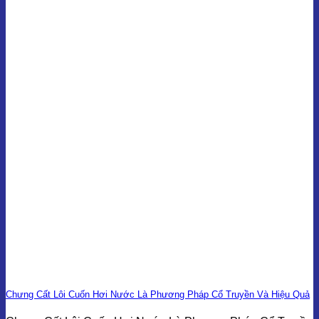
Chưng Cất Lôi Cuốn Hơi Nước Là Phương Pháp Cổ Truyền Và Hiệu Quả