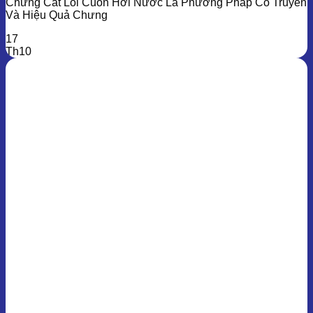
Chưng Cất Lôi Cuốn Hơi Nước Là Phương Pháp Cổ Truyền
Và Hiệu Quả Chưng
17
Th10