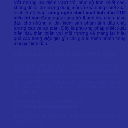
Với những ưu điểm vượt trội như độ tinh khiết cao,
không để lại dư lượng dung môi và khả năng chiết xuất
ở nhiệt độ thấp,
công nghệ chiết xuất tinh dầu CO2
siêu tới hạn
đang ngày càng trở thành lựa chọn hàng
đầu cho những ai tìm kiếm sản phẩm tinh dầu chất
lượng cao và an toàn. Đây là phương pháp chiết xuất
hiện đại, thân thiện với môi trường và mang lại hiệu
quả cao trong việc giữ gìn các giá trị thiên nhiên trong
mỗi giọt tinh dầu.
LỜI CẢM ƠN & MỜI ĐÓNG GÓP Ý KIẾN
Cảm ơn bạn đã dành thời gian đọc bài viết về “Chiết
Xuất Tinh Dầu Bằng Công Nghệ CO2 Siêu Tới Hạn
ôi
rất mong nhận được phản hồi, đánh giá hoặc bất kỳ góp ý
nào từ bạn. Mỗi ý kiến của bạn đều là động lực giúp chúng tôi
nâng cao chất lượng nội dung và chia sẻ nhiều giá trị hơn
đến cộng đồng.
Bạn có thể gửi góp ý trực tiếp qua
email:
dailoc1019@gmail.com
Bạn cũng có thể xem thêm nhiều thông tin chuyên sâu
về tinh dầu tại: