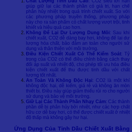
Chất Lượng Tinh Dầu Cao
: CO2 siêu tới hạn
giúp giữ lại các thành phần có giá trị, hạn chế
phân hủy nhiệt trong quá trình chiết xuất. So với
các phương pháp truyền thống, phương pháp
này cho ra sản phẩm có chất lượng vượt trội, tinh
khiết và hiệu quả cao hơn.
Không Để Lại Dư Lượng Dung Môi
: Sau khi
chiết xuất, CO2 dễ dàng bay hơi, không để lại dư
lượng hóa chất, bảo đảm an toàn cho người sử
dụng và thân thiện với môi trường.
Điều Kiện Chiết Xuất Có Thể Kiểm Soát
: Tỷ
trọng của CO2 có thể điều chỉnh bằng cách thay
đổi áp suất và nhiệt độ, cho phép tối ưu hóa điều
kiện chiết xuất để thu được tinh dầu với chất
lượng tốt nhất.
An Toàn Và Không Độc Hại
: CO2 là một khí
không độc hại, dễ kiếm, giá rẻ và không ăn mòn
thiết bị. Điều này giúp giảm thiểu rủi ro cho người
sử dụng và bảo vệ môi trường.
Giữ Lại Các Thành Phần Nhạy Cảm
: Các thành
phần dễ bị phân hủy bởi nhiệt, như các hợp chất
hữu cơ dễ bay hơi, có thể được chiết xuất ở nhiệt
độ thấp mà không gây hư hại.
Ứng Dụng Của Tinh Dầu Chiết Xuất Bằng