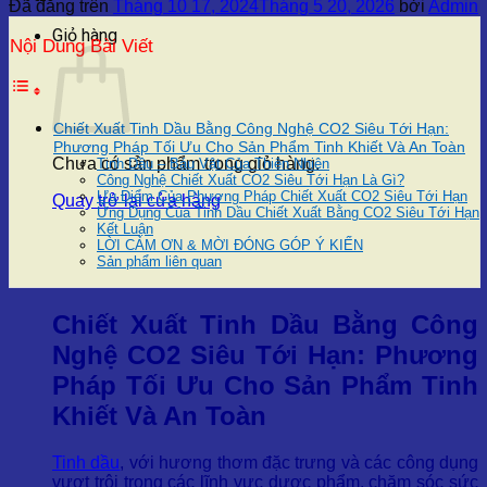
Đã đăng trên
Tháng 10 17, 2024
Tháng 5 20, 2026
bởi
Admin
Giỏ hàng
Nội Dung Bài Viết
Chiết Xuất Tinh Dầu Bằng Công Nghệ CO2 Siêu Tới Hạn:
Phương Pháp Tối Ưu Cho Sản Phẩm Tinh Khiết Và An Toàn
Chưa có sản phẩm trong giỏ hàng.
Tinh Dầu – Báu Vật Của Thiên Nhiên
Công Nghệ Chiết Xuất CO2 Siêu Tới Hạn Là Gì?
Ưu Điểm Của Phương Pháp Chiết Xuất CO2 Siêu Tới Hạn
Quay trở lại cửa hàng
Ứng Dụng Của Tinh Dầu Chiết Xuất Bằng CO2 Siêu Tới Hạn
Kết Luận
LỜI CẢM ƠN & MỜI ĐÓNG GÓP Ý KIẾN
Sản phẩm liên quan
Chiết Xuất Tinh Dầu Bằng Công
Nghệ CO2 Siêu Tới Hạn: Phương
Pháp Tối Ưu Cho Sản Phẩm Tinh
Khiết Và An Toàn
Tinh dầu
, với hương thơm đặc trưng và các công dụng
vượt trội trong các lĩnh vực dược phẩm, chăm sóc sức