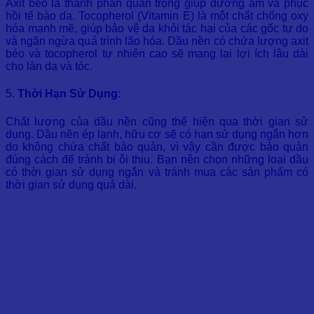
Axit béo là thành phần quan trọng giúp dưỡng ẩm và phục
hồi tế bào da. Tocopherol (Vitamin E) là một chất chống oxy
hóa mạnh mẽ, giúp bảo vệ da khỏi tác hại của các gốc tự do
và ngăn ngừa quá trình lão hóa. Dầu nền có chứa lượng axit
béo và tocopherol tự nhiên cao sẽ mang lại lợi ích lâu dài
cho làn da và tóc.
5.
Thời Hạn Sử Dụng
:
Chất lượng của dầu nền cũng thể hiện qua thời gian sử
dụng. Dầu nền ép lạnh, hữu cơ sẽ có hạn sử dụng ngắn hơn
do không chứa chất bảo quản, vì vậy cần được bảo quản
đúng cách để tránh bị ôi thiu. Bạn nên chọn những loại dầu
có thời gian sử dụng ngắn và tránh mua các sản phẩm có
thời gian sử dụng quá dài.