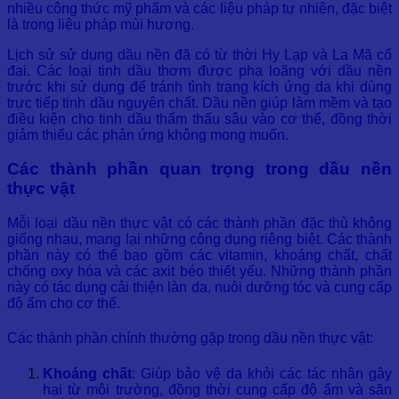
nhiều công thức mỹ phẩm và các liệu pháp tự nhiên, đặc biệt
là trong liệu pháp mùi hương.
Lịch sử sử dụng dầu nền đã có từ thời Hy Lạp và La Mã cổ
đại. Các loại tinh dầu thơm được pha loãng với dầu nền
trước khi sử dụng để tránh tình trạng kích ứng da khi dùng
trực tiếp tinh dầu nguyên chất. Dầu nền giúp làm mềm và tạo
điều kiện cho tinh dầu thẩm thấu sâu vào cơ thể, đồng thời
giảm thiểu các phản ứng không mong muốn.
Các thành phần quan trọng trong dầu nền
thực vật
Mỗi loại dầu nền thực vật có các thành phần đặc thù không
giống nhau, mang lại những công dụng riêng biệt. Các thành
phần này có thể bao gồm các vitamin, khoáng chất, chất
chống oxy hóa và các axit béo thiết yếu. Những thành phần
này có tác dụng cải thiện làn da, nuôi dưỡng tóc và cung cấp
độ ẩm cho cơ thể.
Các thành phần chính thường gặp trong dầu nền thực vật:
Khoáng chất
: Giúp bảo vệ da khỏi các tác nhân gây
hại từ môi trường, đồng thời cung cấp độ ẩm và săn