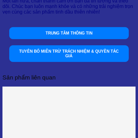
Một lần nữa, chân thành cảm ơn bạn đã tin tưởng và theo
dõi. Chúc bạn luôn mạnh khỏe và có những trải nghiệm trọn
vẹn cùng các sản phẩm tinh dầu thiên nhiên!
TRUNG TÂM THÔNG TIN
TUYÊN BỐ MIỄN TRỪ TRÁCH NHIỆM & QUYỀN TÁC
GIẢ
Sản phẩm liên quan