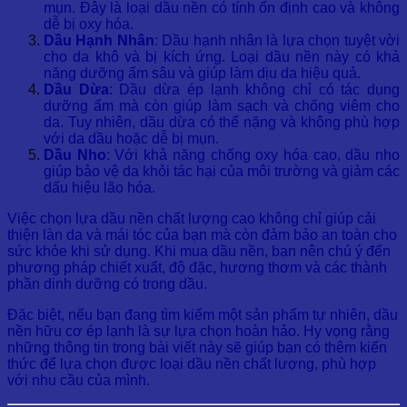
mụn. Đây là loại dầu nền có tính ổn định cao và không
dễ bị oxy hóa.
Dầu Hạnh Nhân
: Dầu hạnh nhân là lựa chọn tuyệt vời
cho da khô và bị kích ứng. Loại dầu nền này có khả
năng dưỡng ẩm sâu và giúp làm dịu da hiệu quả.
Dầu Dừa
: Dầu dừa ép lạnh không chỉ có tác dụng
dưỡng ẩm mà còn giúp làm sạch và chống viêm cho
da. Tuy nhiên, dầu dừa có thể nặng và không phù hợp
với da dầu hoặc dễ bị mụn.
Dầu Nho
: Với khả năng chống oxy hóa cao, dầu nho
giúp bảo vệ da khỏi tác hại của môi trường và giảm các
dấu hiệu lão hóa.
Việc chọn lựa dầu nền chất lượng cao không chỉ giúp cải
thiện làn da và mái tóc của bạn mà còn đảm bảo an toàn cho
sức khỏe khi sử dụng. Khi mua dầu nền, bạn nên chú ý đến
phương pháp chiết xuất, độ đặc, hương thơm và các thành
phần dinh dưỡng có trong dầu.
Đặc biệt, nếu bạn đang tìm kiếm một sản phẩm tự nhiên, dầu
nền hữu cơ ép lạnh là sự lựa chọn hoàn hảo. Hy vọng rằng
những thông tin trong bài viết này sẽ giúp bạn có thêm kiến
thức để lựa chọn được loại dầu nền chất lượng, phù hợp
với nhu cầu của mình.