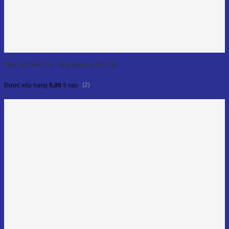
Dầu Hạt Mắc Ca - Macadamia Nut Oil
(2)
Được xếp hạng
5.00
5 sao