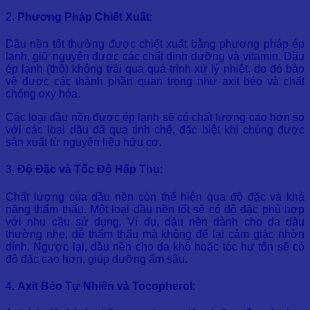
2.
Phương Pháp Chiết Xuất
:
Dầu nền tốt thường được chiết xuất bằng phương pháp ép
lạnh, giữ nguyên được các chất dinh dưỡng và vitamin. Dầu
ép lạnh (thô) không trải qua quá trình xử lý nhiệt, do đó bảo
vệ được các thành phần quan trọng như axit béo và chất
chống oxy hóa.
Các loại dầu nền được ép lạnh sẽ có chất lượng cao hơn so
với các loại dầu đã qua tinh chế, đặc biệt khi chúng được
sản xuất từ nguyên liệu hữu cơ.
3.
Độ Đặc và Tốc Độ Hấp Thụ
:
Chất lượng của dầu nền còn thể hiện qua độ đặc và khả
năng thẩm thấu. Một loại dầu nền tốt sẽ có độ đặc phù hợp
với nhu cầu sử dụng. Ví dụ, dầu nền dành cho da dầu
thường nhẹ, dễ thẩm thấu mà không để lại cảm giác nhờn
dính. Ngược lại, dầu nền cho da khô hoặc tóc hư tổn sẽ có
độ đặc cao hơn, giúp dưỡng ẩm sâu.
4.
Axit Béo Tự Nhiên và Tocopherol
: