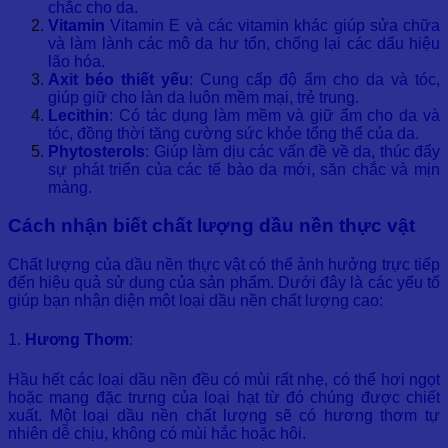
chắc cho da.
Vitamin
Vitamin E và các vitamin khác giúp sửa chữa
và làm lành các mô da hư tổn, chống lại các dấu hiệu
lão hóa.
Axit béo thiết yếu
: Cung cấp độ ẩm cho da và tóc,
giúp giữ cho làn da luôn mềm mại, trẻ trung.
Lecithin
: Có tác dụng làm mềm và giữ ẩm cho da và
tóc, đồng thời tăng cường sức khỏe tổng thể của da.
Phytosterols
: Giúp làm dịu các vấn đề về da, thúc đẩy
sự phát triển của các tế bào da mới, săn chắc và mịn
màng.
Cách nhận biết chất lượng dầu nền thực vật
Chất lượng của dầu nền thực vật có thể ảnh hưởng trực tiếp
đến hiệu quả sử dụng của sản phẩm. Dưới đây là các yếu tố
giúp bạn nhận diện một loại dầu nền chất lượng cao:
1.
Hương Thơm
:
Hầu hết các loại dầu nền đều có mùi rất nhẹ, có thể hơi ngọt
hoặc mang đặc trưng của loại hạt từ đó chúng được chiết
xuất. Một loại dầu nền chất lượng sẽ có hương thơm tự
nhiên dễ chịu, không có mùi hắc hoặc hôi.