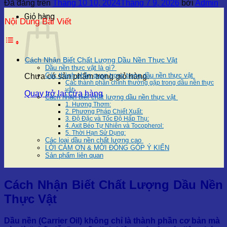
Đã đăng trên
Tháng 10 10, 2024
Tháng 7 9, 2026
bởi
Admin
Giỏ hàng
Nội Dung Bài Viết
Cách Nhận Biết Chất Lượng Dầu Nền Thực Vật
Dầu nền thực vật là gì?
Các thành phần quan trọng trong dầu nền thực vật
Chưa có sản phẩm trong giỏ hàng.
Các thành phần chính thường gặp trong dầu nền thực
vật:
Quay trở lại cửa hàng
Cách nhận biết chất lượng dầu nền thực vật
1. Hương Thơm:
2. Phương Pháp Chiết Xuất:
3. Độ Đặc và Tốc Độ Hấp Thụ:
4. Axit Béo Tự Nhiên và Tocopherol:
5. Thời Hạn Sử Dụng:
Các loại dầu nền chất lượng cao
LỜI CẢM ƠN & MỜI ĐÓNG GÓP Ý KIẾN
Sản phẩm liên quan
Cách Nhận Biết Chất Lượng Dầu Nền
Thực Vật
Dầu nền (Carrier Oil) không chỉ là thành phần cơ bản mà