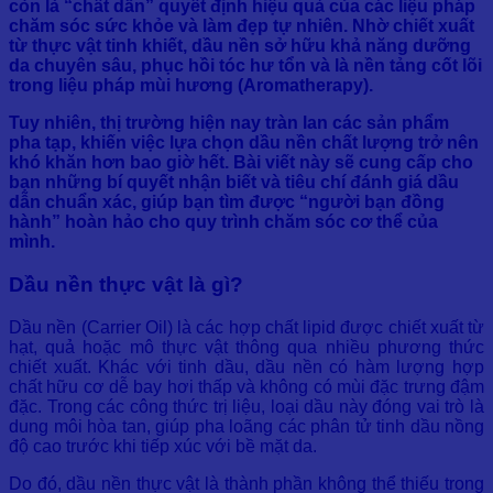
còn là “chất dẫn” quyết định hiệu quả của các liệu pháp
chăm sóc sức khỏe và làm đẹp tự nhiên. Nhờ chiết xuất
từ thực vật tinh khiết, dầu nền sở hữu khả năng dưỡng
da chuyên sâu, phục hồi tóc hư tổn và là nền tảng cốt lõi
trong liệu pháp mùi hương (Aromatherapy).
Tuy nhiên, thị trường hiện nay tràn lan các sản phẩm
pha tạp, khiến việc lựa chọn dầu nền chất lượng trở nên
khó khăn hơn bao giờ hết. Bài viết này sẽ cung cấp cho
bạn những bí quyết nhận biết và tiêu chí đánh giá dầu
dẫn chuẩn xác, giúp bạn tìm được “người bạn đồng
hành” hoàn hảo cho quy trình chăm sóc cơ thể của
mình.
Dầu nền thực vật là gì?
Dầu nền (Carrier Oil) là các hợp chất lipid được chiết xuất từ
hạt, quả hoặc mô thực vật thông qua nhiều phương thức
chiết xuất. Khác với tinh dầu, dầu nền có hàm lượng hợp
chất hữu cơ dễ bay hơi thấp và không có mùi đặc trưng đậm
đặc. Trong các công thức trị liệu, loại dầu này đóng vai trò là
dung môi hòa tan, giúp pha loãng các phân tử tinh dầu nồng
độ cao trước khi tiếp xúc với bề mặt da.
Do đó, dầu nền thực vật là thành phần không thể thiếu trong