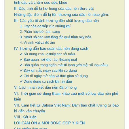
tinh dầu và chăm sóc sức khỏe
II. Đặc tính dễ bị hư hỏng của dầu nền thực vật
Những đặc điểm dễ bị tổn thương của dầu nền bao gồm:
III. Các yếu tố ảnh hưởng đến chất lượng dầu nền
1. Oxy hóa do tiếp xúc không khí
2. Phân hủy bởi ánh sáng
3. Nhiệt độ cao làm tăng tốc quá trình oxy hóa
4. Vi sinh vật và độ ẩm
IV. Hướng dẫn bảo quản dầu nền đúng cách
✔ Sử dụng chai lọ thủy tinh tối màu
✔ Bảo quản nơi khô ráo, thoáng mát
✔ Bảo quản trong ngăn mát tủ lạnh (với một số loại dầu)
✔ Đậy kín nắp ngay sau khi sử dụng
✔ Ghi rõ ngày mở nắp và thời gian sử dụng
✔ Dùng dụng cụ sạch khi lấy dầu
V. Cách nhận biết dầu nền đã bị hỏng
VI. Thời gian sử dụng tham khảo của một số loại dầu nền phổ
biến
VII. Cam kết từ Dalosa Việt Nam: Đảm bảo chất lượng từ bao
bì đến vận chuyển
VIII. Kết luận
LỜI CẢM ƠN & MỜI ĐÓNG GÓP Ý KIẾN