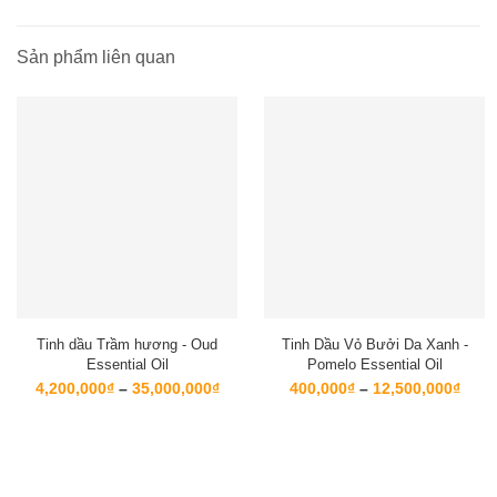
Sản phẩm liên quan
Tinh dầu Trầm hương - Oud
Tinh Dầu Vỏ Bưởi Da Xanh -
Essential Oil
Pomelo Essential Oil
Khoảng
Kho
4,200,000
₫
–
35,000,000
₫
400,000
₫
–
12,500,000
₫
giá:
giá:
từ
từ
4,200,000₫
400,
đến
đến
35,000,000₫
12,5