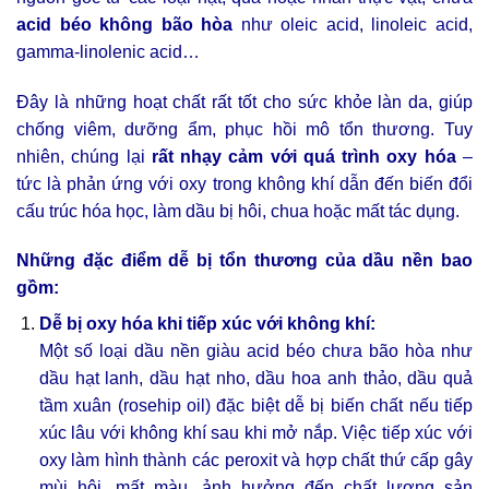
acid béo không bão hòa
như oleic acid, linoleic acid,
gamma-linolenic acid…
Đ
ây là những hoạt chất rất tốt cho sức khỏe làn da, giúp
chống viêm, dưỡng ẩm, phục hồi mô tổn thương. Tuy
nhiên, chúng lại
rất nhạy cảm với quá trình oxy hóa
–
tức là phản ứng với oxy trong không khí dẫn đến biến đổi
cấu trúc hóa học, làm dầu bị hôi, chua hoặc mất tác dụng.
Những đặc điểm dễ bị tổn thương của dầu nền bao
gồm:
Dễ bị oxy hóa khi tiếp xúc với không khí:
Một số loại dầu nền giàu acid béo chưa bão hòa như
dầu hạt lanh, dầu hạt nho, dầu hoa anh thảo, dầu quả
tầm xuân (rosehip oil) đặc biệt dễ bị biến chất nếu tiếp
xúc lâu với không khí sau khi mở nắp. Việc tiếp xúc với
oxy làm hình thành các peroxit và hợp chất thứ cấp gây
mùi hôi, mất màu, ảnh hưởng đến chất lượng sản