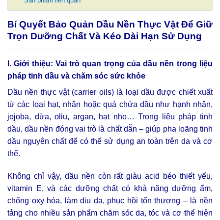
Sản phẩm liên quan
Bí Quyết Bảo Quản Dầu Nền Thực Vật Để Giữ
Trọn Dưỡng Chất Và Kéo Dài Hạn Sử Dụng
I. Giới thiệu: Vai trò quan trọng của dầu nền trong liệu
pháp tinh dầu và chăm sóc sức khỏe
Dầu nền thực vật (carrier oils) là loại dầu được chiết xuất
từ các loại hạt, nhân hoặc quả chứa dầu như hạnh nhân,
jojoba, dừa, oliu, argan, hạt nho… Trong liệu pháp tinh
dầu, dầu nền đóng vai trò là chất dẫn – giúp pha loãng tinh
dầu nguyên chất để có thể sử dụng an toàn trên da và cơ
thể.
Không chỉ vậy, dầu nền còn rất giàu acid béo thiết yếu,
vitamin E, và các dưỡng chất có khả năng dưỡng ẩm,
chống oxy hóa, làm dịu da, phục hồi tổn thương – là nền
tảng cho nhiều sản phẩm chăm sóc da, tóc và cơ thể hiện