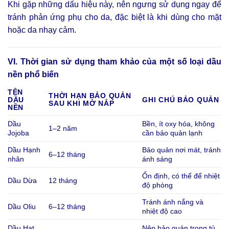
Khi gặp những dấu hiệu này, nên ngưng sử dụng ngay để
tránh phản ứng phụ cho da, đặc biệt là khi dùng cho mặt
hoặc da nhạy cảm.
VI. Thời gian sử dụng tham khảo của một số loại dầu
nền phổ biến
TÊN
THỜI HẠN BẢO QUẢN
DẦU
GHI CHÚ BẢO QUẢN
SAU KHI MỞ NẮP
NỀN
Dầu
Bền, ít oxy hóa, không
1–2 năm
Jojoba
cần bảo quản lạnh
Dầu Hạnh
Bảo quản nơi mát, tránh
6–12 tháng
nhân
ánh sáng
Ổn định, có thể để nhiệt
Dầu Dừa
12 tháng
độ phòng
Tránh ánh nắng và
Dầu Oliu
6–12 tháng
nhiệt độ cao
Dầu Hạt
Nên bảo quản trong tủ