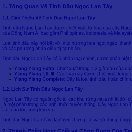
1. Tổng Quan Về Tinh Dầu Ngọc Lan Tây
1.1. Giới Thiệu Về Tinh Dầu Ngọc Lan Tây
Tinh dầu Ngọc Lan Tây được chiết xuất từ hoa của cây Ngọc
của Đông Nam Á, bao gồm Philippines, Indonesia và Malaysia
Loại tinh dầu này nổi bật với mùi hương hoa ngọt ngào, tha
và các phương pháp điều trị tự nhiên.
Tinh dầu Ngọc Lan Tây có 5 phân loại chính, được phân biệt t
Ylang Ylang Extra
: Chiết xuất trong 1-2 giờ đầu của q
Ylang Ylang I, II, III
: Các loại này được chiết xuất trong
Ylang Ylang Complete
: Đây là loại tinh dầu hoàn chỉ
1.2. Lịch Sử Tinh Dầu Ngọc Lan Tây
Ngọc Lan Tây có nguồn gốc từ các khu rừng mưa nhiệt đới của
là một phần trong các nghi thức truyền thống. Cây Ngọc Lan 
các dân tộc trong khu vực.
Tinh dầu Ngọc Lan Tây đã được chưng cất và sử dụng rộng rãi 
2. Thành Phần Hoạt Chất và Công Dụng Của Ti