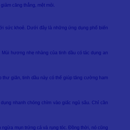
 giảm căng thẳng, mệt mỏi.
với sức khoẻ. Dưới đây là những ứng dụng phổ biến
g. Mùi hương nhẹ nhàng của tinh dầu có tác dụng an
p thư giãn, tinh dầu này có thể giúp tăng cường ham
sử dụng nhanh chóng chìm vào giấc ngủ sâu. Chỉ cần
ăn ngừa mụn trứng cá và rụng tóc. Đồng thời, nó cũng