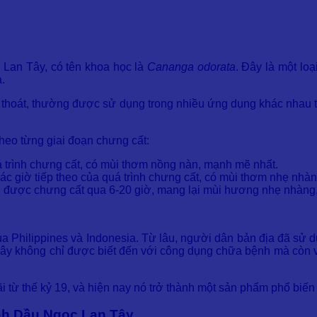
 Lan Tây, có tên khoa học là
Cananga odorata
. Đây là một lo
.
nh thoát, thường được sử dụng trong nhiều ứng dụng khác nhau
heo từng giai đoạn chưng cất:
uá trình chưng cất, có mùi thơm nồng nàn, mạnh mẽ nhất.
 các giờ tiếp theo của quá trình chưng cất, có mùi thơm nhẹ nhà
nh, được chưng cất qua 6-20 giờ, mang lại mùi hương nhẹ nhàng,
 Philippines và Indonesia. Từ lâu, người dân bản địa đã sử dụ
Tây không chỉ được biết đến với công dụng chữa bệnh mà còn vớ
từ thế kỷ 19, và hiện nay nó trở thành một sản phẩm phổ biến t
nh Dầu Ngọc Lan Tây