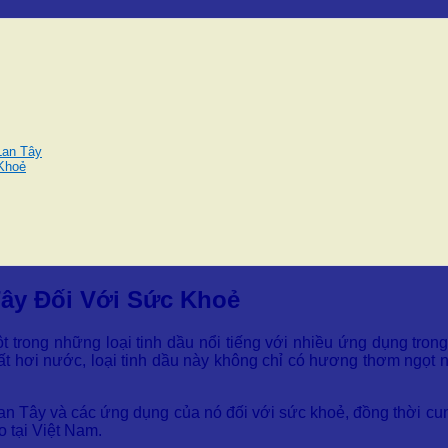
Lan Tây
Khoẻ
ây Đối Với Sức Khoẻ
t trong những loại tinh dầu nổi tiếng với nhiều ứng dụng tron
hơi nước, loại tinh dầu này không chỉ có hương thơm ngọt ng
 Lan Tây và các ứng dụng của nó đối với sức khoẻ, đồng thời cu
 tại Việt Nam.