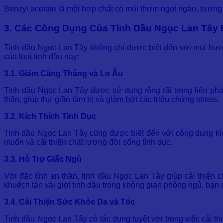
Benzyl acetate là một hợp chất có mùi thơm ngọt ngào, tương 
3. Các Công Dụng Của Tinh Dầu Ngọc Lan Tây 
Tinh dầu Ngọc Lan Tây không chỉ được biết đến với mùi hươ
của loại tinh dầu này:
3.1. Giảm Căng Thẳng và Lo Âu
Tinh dầu Ngọc Lan Tây được sử dụng rộng rãi trong liệu phá
thần, giúp thư giãn tâm trí và giảm bớt các triệu chứng stress.
3.2. Kích Thích Tình Dục
Tinh dầu Ngọc Lan Tây cũng được biết đến với công dụng kích
muốn và cải thiện chất lượng đời sống tình dục.
3.3. Hỗ Trợ Giấc Ngủ
Với đặc tính an thần, tinh dầu Ngọc Lan Tây giúp cải thiện
khuếch tán vài giọt tinh dầu trong không gian phòng ngủ, bạn
3.4. Cải Thiện Sức Khỏe Da và Tóc
Tinh dầu Ngọc Lan Tây có tác dụng tuyệt vời trong việc cải t