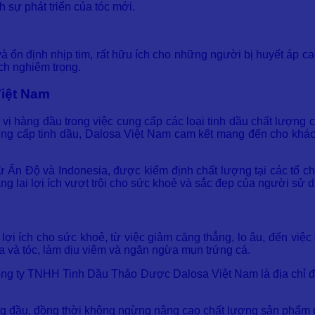
h sự phát triển của tóc mới.
 ổn định nhịp tim, rất hữu ích cho những người bị huyết áp c
ch nghiêm trọng.
iệt Nam
hàng đầu trong việc cung cấp các loại tinh dầu chất lượng c
cung cấp tinh dầu, Dalosa Việt Nam cam kết mang đến cho kh
Ấn Độ và Indonesia, được kiểm định chất lượng tại các tổ ch
g lại lợi ích vượt trội cho sức khoẻ và sắc đẹp của người sử 
lợi ích cho sức khoẻ, từ việc giảm căng thẳng, lo âu, đến việc
da và tóc, làm dịu viêm và ngăn ngừa mụn trứng cá.
ông ty TNHH Tinh Dầu Thảo Dược Dalosa Việt Nam là địa chỉ đ
ng đầu, đồng thời không ngừng nâng cao chất lượng sản phẩm 