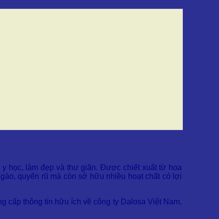
g y học, làm đẹp và thư giãn. Được chiết xuất từ hoa
ào, quyến rũ mà còn sở hữu nhiều hoạt chất có lợi
ng cấp thông tin hữu ích về công ty Dalosa Việt Nam,