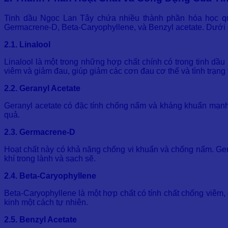
Tinh dầu Ngọc Lan Tây chứa nhiều thành phần hóa học quý 
Germacrene-D, Beta-Caryophyllene, và Benzyl acetate. Dưới đ
2.1. Linalool
Linalool là một trong những hợp chất chính có trong tinh dầu
viêm và giảm đau, giúp giảm các cơn đau cơ thể và tình trạng
2.2. Geranyl Acetate
Geranyl acetate có đặc tính chống nấm và kháng khuẩn mạnh m
quả.
2.3. Germacrene-D
Hoạt chất này có khả năng chống vi khuẩn và chống nấm. Germ
khí trong lành và sạch sẽ.
2.4. Beta-Caryophyllene
Beta-Caryophyllene là một hợp chất có tính chất chống viêm, 
kinh một cách tự nhiên.
2.5. Benzyl Acetate