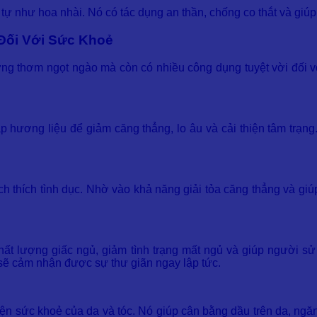
tự như hoa nhài. Nó có tác dụng an thần, chống co thắt và giúp
Đối Với Sức Khoẻ
ng thơm ngọt ngào mà còn có nhiều công dụng tuyệt vời đối 
p hương liệu để giảm căng thẳng, lo âu và cải thiện tâm trạn
 thích tình dục. Nhờ vào khả năng giải tỏa căng thẳng và giú
 chất lượng giấc ngủ, giảm tình trạng mất ngủ và giúp người 
 sẽ cảm nhận được sự thư giãn ngay lập tức.
hiện sức khoẻ của da và tóc. Nó giúp cân bằng dầu trên da, ng