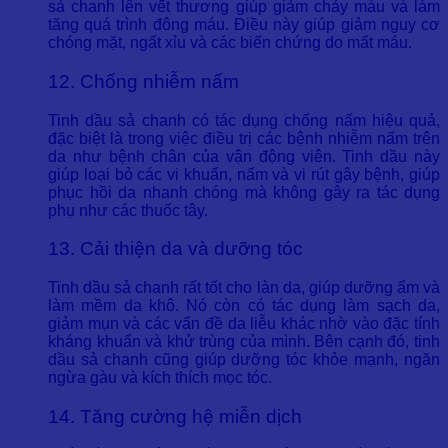
sả chanh lên vết thương giúp giảm chảy máu và làm
tăng quá trình đông máu. Điều này giúp giảm nguy cơ
chóng mặt, ngất xỉu và các biến chứng do mất máu.
12. Chống nhiễm nấm
Tinh dầu sả chanh có tác dụng chống nấm hiệu quả,
đặc biệt là trong việc điều trị các bệnh nhiễm nấm trên
da như bệnh chân của vận động viên. Tinh dầu này
giúp loại bỏ các vi khuẩn, nấm và vi rút gây bệnh, giúp
phục hồi da nhanh chóng mà không gây ra tác dụng
phụ như các thuốc tây.
13. Cải thiện da và dưỡng tóc
Tinh dầu sả chanh rất tốt cho làn da, giúp dưỡng ẩm và
làm mềm da khô. Nó còn có tác dụng làm sạch da,
giảm mụn và các vấn đề da liễu khác nhờ vào đặc tính
kháng khuẩn và khử trùng của mình. Bên cạnh đó, tinh
dầu sả chanh cũng giúp dưỡng tóc khỏe mạnh, ngăn
ngừa gàu và kích thích mọc tóc.
14. Tăng cường hệ miễn dịch