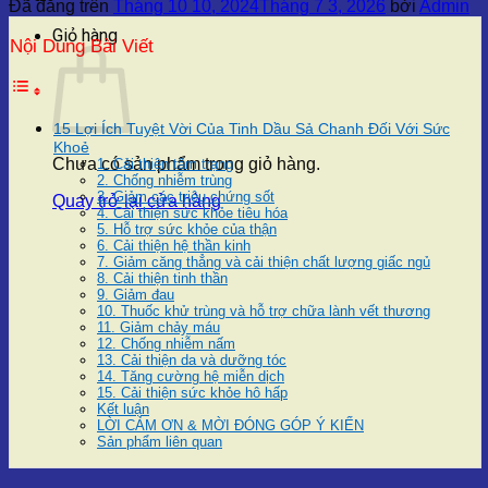
Đã đăng trên
Tháng 10 10, 2024
Tháng 7 3, 2026
bởi
Admin
Giỏ hàng
Nội Dung Bài Viết
15 Lợi Ích Tuyệt Vời Của Tinh Dầu Sả Chanh Đối Với Sức
Khoẻ
Chưa có sản phẩm trong giỏ hàng.
1. Cải thiện tâm trạng
2. Chống nhiễm trùng
3. Giảm các triệu chứng sốt
Quay trở lại cửa hàng
4. Cải thiện sức khỏe tiêu hóa
5. Hỗ trợ sức khỏe của thận
6. Cải thiện hệ thần kinh
7. Giảm căng thẳng và cải thiện chất lượng giấc ngủ
8. Cải thiện tinh thần
9. Giảm đau
10. Thuốc khử trùng và hỗ trợ chữa lành vết thương
11. Giảm chảy máu
12. Chống nhiễm nấm
13. Cải thiện da và dưỡng tóc
14. Tăng cường hệ miễn dịch
15. Cải thiện sức khỏe hô hấp
Kết luận
LỜI CẢM ƠN & MỜI ĐÓNG GÓP Ý KIẾN
Sản phẩm liên quan