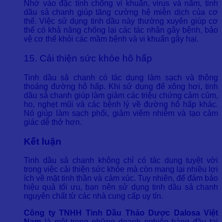
Nhờ vào đặc tính chống vi khuẩn, virus và nấm, tinh
dầu sả chanh giúp tăng cường hệ miễn dịch của cơ
thể. Việc sử dụng tinh dầu này thường xuyên giúp cơ
thể có khả năng chống lại các tác nhân gây bệnh, bảo
vệ cơ thể khỏi các mầm bệnh và vi khuẩn gây hại.
15. Cải thiện sức khỏe hô hấp
Tinh dầu sả chanh có tác dụng làm sạch và thông
thoáng đường hô hấp. Khi sử dụng để xông hơi, tinh
dầu sả chanh giúp làm giảm các triệu chứng cảm cúm,
ho, nghẹt mũi và các bệnh lý về đường hô hấp khác.
Nó giúp làm sạch phổi, giảm viêm nhiễm và tạo cảm
giác dễ thở hơn.
Kết luận
Tinh dầu sả chanh không chỉ có tác dụng tuyệt vời
trong việc cải thiện sức khỏe mà còn mang lại nhiều lợi
ích về mặt tinh thần và cảm xúc. Tuy nhiên, để đảm bảo
hiệu quả tối ưu, bạn nên sử dụng tinh dầu sả chanh
nguyên chất từ các nhà cung cấp uy tín.
Công ty TNHH Tinh Dầu Thảo Dược Dalosa Việt
Nam
là một trong những doanh nghiệp hàng đầu tại