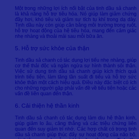
Một trong những lợi ích nổi bật của tinh dầu sả chanh
là khả năng hỗ trợ tiêu hóa. Nó giúp làm giảm chứng
đầy hơi, khó tiêu và giảm sự tích tụ khí trong dạ dày.
Tinh dầu này còn giúp cân bằng môi trường trong ruột,
hỗ trợ hoạt động của hệ tiêu hóa, mang đến cảm giác
nhẹ nhàng và thoải mái sau mỗi bữa ăn.
5. Hỗ trợ sức khỏe của thận
Tinh dầu sả chanh có tác dụng lợi tiểu nhẹ nhàng, giúp
cơ thể thải độc và ngăn ngừa sự hình thành sỏi thận.
Việc sử dụng tinh dầu sả chanh giúp kích thích quá
trình tiểu tiện, làm tăng tần suất đi tiểu và hỗ trợ sức
khỏe thận một cách hiệu quả. Điều này đặc biệt có ích
cho những người gặp phải vấn đề về tiểu tiện hoặc các
vấn đề liên quan đến thận.
6. Cải thiện hệ thần kinh
Tinh dầu sả chanh có tác dụng làm dịu hệ thần kinh,
giúp giảm lo âu, căng thẳng và các triệu chứng liên
quan đến suy giảm trí nhớ. Các hợp chất có trong tinh
dầu sả chanh giúp thúc đẩy sự hoạt động của não bộ,