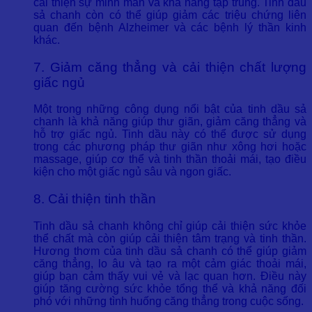
cải thiện sự minh mẫn và khả năng tập trung. Tinh dầu
sả chanh còn có thể giúp giảm các triệu chứng liên
quan đến bệnh Alzheimer và các bệnh lý thần kinh
khác.
7. Giảm căng thẳng và cải thiện chất lượng
giấc ngủ
Một trong những công dụng nổi bật của tinh dầu sả
chanh là khả năng giúp thư giãn, giảm căng thẳng và
hỗ trợ giấc ngủ. Tinh dầu này có thể được sử dụng
trong các phương pháp thư giãn như xông hơi hoặc
massage, giúp cơ thể và tinh thần thoải mái, tạo điều
kiện cho một giấc ngủ sâu và ngon giấc.
8. Cải thiện tinh thần
Tinh dầu sả chanh không chỉ giúp cải thiện sức khỏe
thể chất mà còn giúp cải thiện tâm trạng và tinh thần.
Hương thơm của tinh dầu sả chanh có thể giúp giảm
căng thẳng, lo âu và tạo ra một cảm giác thoải mái,
giúp bạn cảm thấy vui vẻ và lạc quan hơn. Điều này
giúp tăng cường sức khỏe tổng thể và khả năng đối
phó với những tình huống căng thẳng trong cuộc sống.