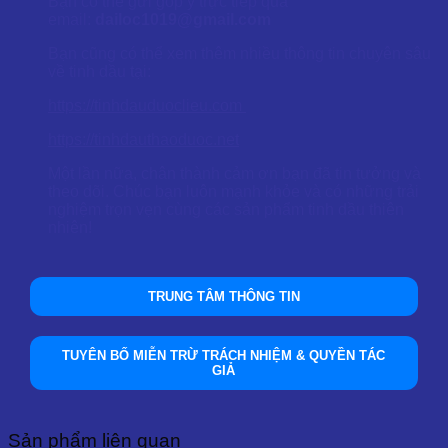
Bạn có thể gửi góp ý trực tiếp qua
email:
dailoc1019@gmail.com
Bạn cũng có thể xem thêm nhiều thông tin chuyên sâu
về tinh dầu tại:
https://tinhdauduoclieu.com
https://tinhdauthaoduoc.net
Một lần nữa, chân thành cảm ơn bạn đã tin tưởng và
theo dõi. Chúc bạn luôn mạnh khỏe và có những trải
nghiệm trọn vẹn cùng các sản phẩm tinh dầu thiên
nhiên!
TRUNG TÂM THÔNG TIN
TUYÊN BỐ MIỄN TRỪ TRÁCH NHIỆM & QUYỀN TÁC
GIẢ
Sản phẩm liên quan