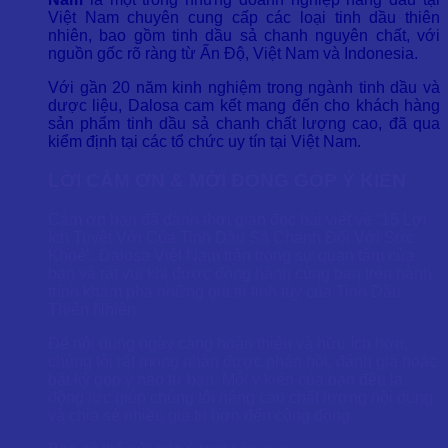
Việt Nam chuyên cung cấp các loại tinh dầu thiên
nhiên, bao gồm tinh dầu sả chanh nguyên chất, với
nguồn gốc rõ ràng từ Ấn Độ, Việt Nam và Indonesia.
Với gần 20 năm kinh nghiệm trong ngành tinh dầu và
dược liệu, Dalosa cam kết mang đến cho khách hàng
sản phẩm tinh dầu sả chanh chất lượng cao, đã qua
kiểm định tại các tổ chức uy tín tại Việt Nam.
LỜI CẢM ƠN & MỜI ĐÓNG GÓP Ý KIẾN
Cảm ơn bạn đã dành thời gian đọc bài viết về “15 Lợi
Ích Tuyệt Vời Của Tinh Dầu Sả Chanh Đối Với Sức
Khoẻ”. Dalosa Việt Nam trân trọng sự quan tâm của
bạn và rất vui khi được đồng hành cùng bạn trên hành
trình khám phá những giá trị tinh túy của Tinh Dầu
Thiên Nhiên.
Để nội dung ngày càng hoàn thiện và hữu ích hơn,
chúng tôi rất mong nhận được phản hồi, đánh giá hoặc
bất kỳ góp ý nào từ bạn. Mỗi ý kiến của bạn đều là
động lực giúp chúng tôi nâng cao chất lượng nội dung
và chia sẻ nhiều giá trị hơn đến cộng đồng.