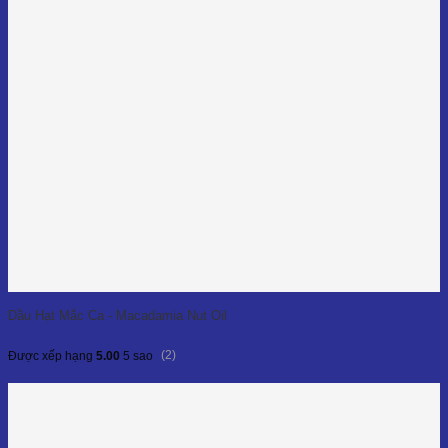
Dầu Hạt Mắc Ca - Macadamia Nut Oil
(2)
Được xếp hạng
5.00
5 sao