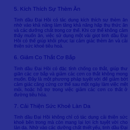
5. Kích Thích Sự Thèm Ăn
Tinh dầu Đại Hồi có tác dụng kích thích sự thèm ăn
nhờ vào khả năng làm tăng khả năng hấp thụ thức ăn
và các dưỡng chất trong cơ thể. Khi cơ thể không cảm
thấy muốn ăn, việc sử dụng một vài giọt tinh dầu Đại
Hồi có thể giúp khôi phục lại cảm giác thèm ăn và cải
thiện sức khoẻ tiêu hoá.
6. Giảm Co Thắt Cơ Bắp
Tinh dầu Đại Hồi có đặc tính chống co thắt, giúp thư
giãn các cơ bắp và giảm các cơn co thắt không mong
muốn. Đây là một phương pháp tuyệt vời để giảm bớt
cảm giác căng cứng cơ thể sau một ngày làm việc mệt
mỏi, hoặc hỗ trợ trong việc giảm các cơn co thắt ở
đường tiêu hóa.
7. Cải Thiện Sức Khoẻ Làn Da
Tinh dầu Đại Hồi không chỉ có tác dụng cải thiện sức
khoẻ bên trong mà còn mang lại lợi ích tuyệt vời cho
làn da. Nhờ vào các dưỡng chất thiết yếu, tinh dầu Đại