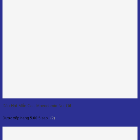
Dầu Hạt Mắc Ca - Macadamia Nut Oil
(2)
Được xếp hạng
5.00
5 sao