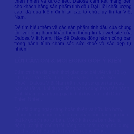
thiên nhiên và dược liệu, Dalosa cam kết mang đến
cho khách hàng sản phẩm tinh dầu Đại Hồi chất lượng
cao, đã qua kiểm định tại các tổ chức uy tín tại Việt
Nam.
Để tìm hiểu thêm về các sản phẩm tinh dầu của chúng
tôi, vui lòng tham khảo thêm thông tin tại website của
Dalosa Việt Nam. Hãy để Dalosa đồng hành cùng bạn
trong hành trình chăm sóc sức khoẻ và sắc đẹp tự
nhiên!
LỜI CẢM ƠN & MỜI ĐÓNG GÓP Ý KIẾN
Cảm ơn bạn đã dành thời gian đọc bài viết về “13 Lợi
Ích Tuyệt Vời Của Tinh Dầu Đại Hồi đối với Sức
Khoẻ”. Dalosa Việt Nam trân trọng sự quan tâm của
bạn và rất vui khi được đồng hành cùng bạn trên hành
trình khám phá những giá trị tinh túy của Tinh Dầu
Thiên Nhiên.
Để nội dung ngày càng hoàn thiện và hữu ích hơn,
chúng tôi rất mong nhận được phản hồi, đánh giá hoặc
bất kỳ góp ý nào từ bạn. Mỗi ý kiến của bạn đều là
động lực giúp chúng tôi nâng cao chất lượng nội dung
và chia sẻ nhiều giá trị hơn đến cộng đồng.