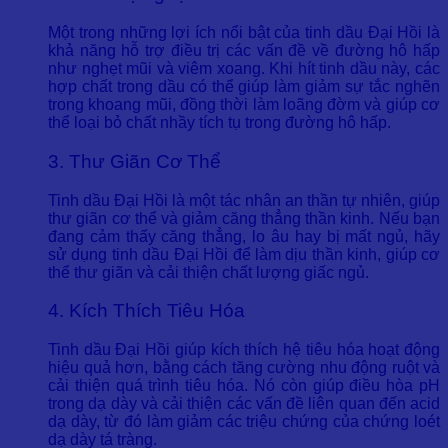
Một trong những lợi ích nổi bật của tinh dầu Đại Hồi là
khả năng hỗ trợ điều trị các vấn đề về đường hô hấp
như nghẹt mũi và viêm xoang. Khi hít tinh dầu này, các
hợp chất trong dầu có thể giúp làm giảm sự tắc nghẽn
trong khoang mũi, đồng thời làm loãng đờm và giúp cơ
thể loại bỏ chất nhầy tích tụ trong đường hô hấp.
3. Thư Giãn Cơ Thể
Tinh dầu Đại Hồi là một tác nhân an thần tự nhiên, giúp
thư giãn cơ thể và giảm căng thẳng thần kinh. Nếu bạn
đang cảm thấy căng thẳng, lo âu hay bị mất ngủ, hãy
sử dụng tinh dầu Đại Hồi để làm dịu thần kinh, giúp cơ
thể thư giãn và cải thiện chất lượng giấc ngủ.
4. Kích Thích Tiêu Hóa
Tinh dầu Đại Hồi giúp kích thích hệ tiêu hóa hoạt động
hiệu quả hơn, bằng cách tăng cường nhu động ruột và
cải thiện quá trình tiêu hóa. Nó còn giúp điều hòa pH
trong dạ dày và cải thiện các vấn đề liên quan đến acid
dạ dày, từ đó làm giảm các triệu chứng của chứng loét
dạ dày tá tràng.