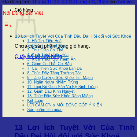
Đã đăng trên
Tháng 10 10, 2024
Tháng 7 3, 2026
bởi
Admin
Giỏ hàng
Nội Dung Bài Viết
13 Lợi Ích Tuyệt Vời Của Tinh Dầu Đại Hồi đối với Sức Khoẻ
1. Hỗ Trợ Tiêu Hoá
2. Điều Trị Nghẹt Mũi
Chưa có sản phẩm trong giỏ hàng.
3. Thư Giãn Cơ Thể
4. Kích Thích Tiêu Hóa
Quay trở lại cửa hàng
5. Kích Thích Sự Thèm Ăn
6. Giảm Co Thắt Cơ Bắp
7. Cải Thiện Sức Khoẻ Làn Da
8. Thúc Đẩy Tăng Trưởng Tóc
9. Tăng Cường Sức Khỏe Tim Mạch
10. Ngăn Ngừa Nhiễm Trùng
11. Loại Bỏ Giun Sán Và Ký Sinh Trùng
12. Giảm Đau Kinh Nguyệt
13. Thúc Đẩy Sức Khỏe Răng Miệng
Kết Luận
LỜI CẢM ƠN & MỜI ĐÓNG GÓP Ý KIẾN
Sản phẩm liên quan
13 Lợi Ích Tuyệt Vời Của Tinh
Dầu Đại Hồi đối với Sức Khoẻ