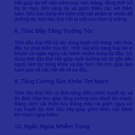
Hồi giúp da trở nên mềm mại, mịn màng, đồng thời hỗ
trợ trị mụn, làm sáng da và giảm thiểu các vết thâm
nám. Nếu bạn đang tìm kiếm một sản phẩm tự nhiên để
dưỡng da, tinh dầu Đại Hồi là một lựa chọn lý tưởng.
8. Thúc Đẩy Tăng Trưởng Tóc
Tinh dầu Đại Hồi có tác dụng tuyệt vời trong việc thúc
đẩy sự phát triển của tóc, nhờ vào khả năng loại bỏ vi
khuẩn và ngăn ngừa các bệnh nhiễm trùng da đầu. Sử
dụng tinh dầu Đại Hồi giúp nuôi dưỡng tóc từ gốc đến
ngọn, làm tóc bóng khỏe và dày hơn. Nó còn giúp làm
sạch gàu và các vấn đề về da đầu.
9. Tăng Cường Sức Khỏe Tim Mạch
Tinh dầu Đại Hồi có khả năng điều chỉnh huyết áp và
ổn định nhịp tim, giúp tăng cường sức khoẻ tim mạch.
Bằng cách cải thiện lưu thông máu và giảm nguy cơ
cao huyết áp, tinh dầu này giúp giảm thiểu các bệnh
tim mạch nguy hiểm.
10. Ngăn Ngừa Nhiễm Trùng