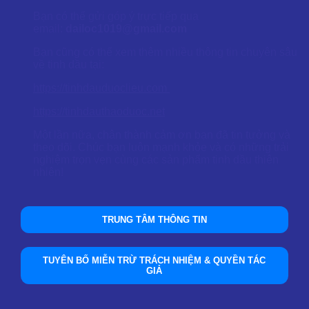
Bạn có thể gửi góp ý trực tiếp qua
email:
dailoc1019@gmail.com
Bạn cũng có thể xem thêm nhiều thông tin chuyên sâu
về tinh dầu tại:
https://tinhdauduoclieu.com
https://tinhdauthaoduoc.net
Một lần nữa, chân thành cảm ơn bạn đã tin tưởng và
theo dõi. Chúc bạn luôn mạnh khỏe và có những trải
nghiệm trọn vẹn cùng các sản phẩm tinh dầu thiên
nhiên!
TRUNG TÂM THÔNG TIN
TUYÊN BỐ MIỄN TRỪ TRÁCH NHIỆM & QUYỀN TÁC
GIẢ