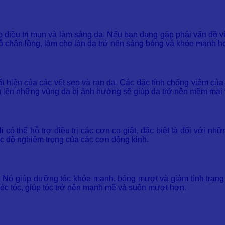
úp điều trị mụn và làm sáng da. Nếu bạn đang gặp phải vấn đề
lỗ chân lông, làm cho làn da trở nên sáng bóng và khỏe mạnh h
 hiện của các vết sẹo và rạn da. Các đặc tính chống viêm của n
dầu lên những vùng da bị ảnh hưởng sẽ giúp da trở nên mềm mại
 có thể hỗ trợ điều trị các cơn co giật, đặc biệt là đối với 
ức độ nghiêm trọng của các cơn động kinh.
. Nó giúp dưỡng tóc khỏe mạnh, bóng mượt và giảm tình trạng 
óc tóc, giúp tóc trở nên mạnh mẽ và suôn mượt hơn.