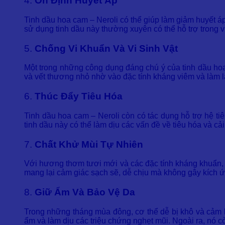
4.
Ổn Định Huyết Áp
Tinh dầu hoa cam – Neroli có thể giúp làm giảm huyết á
sử dụng tinh dầu này thường xuyên có thể hỗ trợ trong v
5.
Chống Vi Khuẩn Và Vi Sinh Vật
Một trong những công dụng đáng chú ý của tinh dầu hoa 
và vết thương nhỏ nhờ vào đặc tính kháng viêm và làm l
6.
Thúc Đẩy Tiêu Hóa
Tinh dầu hoa cam – Neroli còn có tác dụng hỗ trợ hệ tiê
tinh dầu này có thể làm dịu các vấn đề về tiêu hóa và cả
7.
Chất Khử Mùi Tự Nhiên
Với hương thơm tươi mới và các đặc tính kháng khuẩn, ti
mang lại cảm giác sạch sẽ, dễ chịu mà không gây kích ứ
8.
Giữ Ẩm Và Bảo Vệ Da
Trong những tháng mùa đông, cơ thể dễ bị khô và cảm l
ẩm và làm dịu các triệu chứng nghẹt mũi. Ngoài ra, nó 