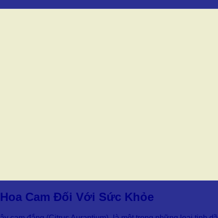
u Hoa Cam Đối Với Sức Khỏe
ây cam đắng (Citrus Aurantium), là một trong những loại tinh dầ