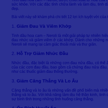
sức khỏe. Với các đặc tính chữa lành và làm dịu, tinh
đẹp.
Bài viết này sẽ khám phá chi tiết 12 lợi ích tuyệt vời củ
1.
Giảm Đau Và Viêm Khớp
Tinh dầu hoa cam – Neroli là một giải pháp tự nhiên hi
đau nhức và giảm viêm ở các khớp. Dành cho những ngư
Neroli sẽ mang lại cảm giác thoải mái và thư giãn.
2.
Hỗ Trợ Giảm Nhức Đầu
Nhức đầu, đặc biệt là những cơn đau nửa đầu, có thể 
của các cơn đau đầu, bao gồm cả chứng đau nửa đầu. Hí
như các thuốc giảm đau thông thường.
3.
Giảm Căng Thẳng Và Lo Âu
Căng thẳng và lo âu là những vấn đề phổ biến mà nhiều
thẳng và lo âu. Với khả năng làm dịu hệ thần kinh, tinh
sự bình tĩnh trong những tình huống căng thẳng.