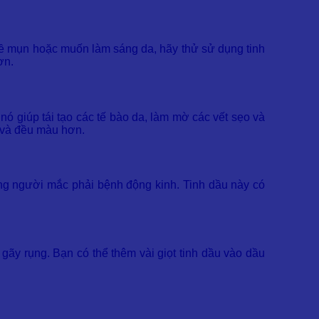
 về mụn hoặc muốn làm sáng da, hãy thử sử dụng tinh
ơn.
ó giúp tái tạo các tế bào da, làm mờ các vết sẹo và
 và đều màu hơn.
những người mắc phải bệnh động kinh. Tinh dầu này có
gãy rụng. Bạn có thể thêm vài giọt tinh dầu vào dầu