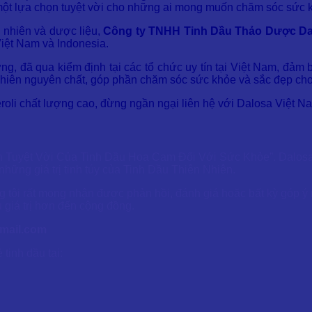
 một lựa chọn tuyệt vời cho những ai mong muốn chăm sóc sức k
 nhiên và dược liệu,
Công ty TNHH Tinh Dầu Thảo Dược Da
Việt Nam và Indonesia.
ng, đã qua kiểm định tại các tổ chức uy tín tại Việt Nam, đả
ên nhiên nguyên chất, góp phần chăm sóc sức khỏe và sắc đẹp cho
oli chất lượng cao, đừng ngần ngại liên hệ với Dalosa Việt N
ch Tuyệt Vời Của Tinh Dầu Hoa Cam Đối Với Sức Khỏe”. Dalosa 
hững giá trị tinh túy của Tinh Dầu Thiên Nhiên.
 tôi rất mong nhận được phản hồi, đánh giá hoặc bất kỳ góp ý 
 giá trị hơn đến cộng đồng.
mail.com
tinh dầu tại: