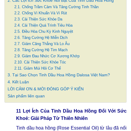
2. Các Lợi Ích Sức Khỏe Nổi Bật Của Tinh Dầu Hoa Hồng
2.1. Chống Trầm Cảm Và Tăng Cường Tinh Thần
2.2. Chống Vi Khuẩn Và Vi Rút
2.3. Cải Thiện Sức Khỏe Da
2.4. Cải Thiện Quá Trình Tiêu Hóa
2.5. Điều Hòa Chu Kỳ Kinh Nguyệt
2.6. Tăng Cường Hệ Miễn Dịch
2.7. Giảm Căng Thẳng Và Lo Âu
2.8. Tăng Cường Hệ Tim Mạch
2.9. Giảm Đau Nhức Cơ Xương Khớp
2.10. Cải Thiện Sức Khỏe Tóc
2.11. Giảm Mùi Hôi Cơ Thể
3. Tại Sao Chọn Tinh Dầu Hoa Hồng Dalosa Việt Nam?
4. Kết Luận
LỜI CẢM ƠN & MỜI ĐÓNG GÓP Ý KIẾN
Sản phẩm liên quan
11 Lợi Ích Của Tinh Dầu Hoa Hồng Đối Với Sức
Khoẻ: Giải Pháp Từ Thiên Nhiên
Tinh dầu hoa hồng (Rose Essential Oil) từ lâu đã nổi