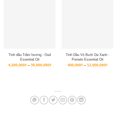
Tinh dầu Trầm hương - Oud
Tinh Dầu Vỏ Bưởi Da Xanh -
Essential Oil
Pomelo Essential Oil
Khoảng
Kho
4,200,000
₫
–
35,000,000
₫
400,000
₫
–
12,500,000
₫
giá:
giá:
từ
từ
4,200,000₫
400,
đến
đến
35,000,000₫
12,5