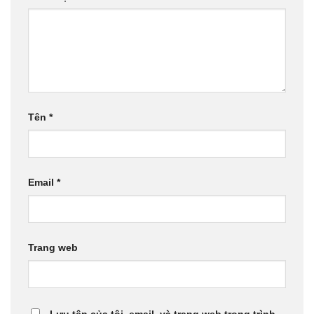
Tên
*
Email
*
Trang web
Lưu tên của tôi, email, và trang web trong trình