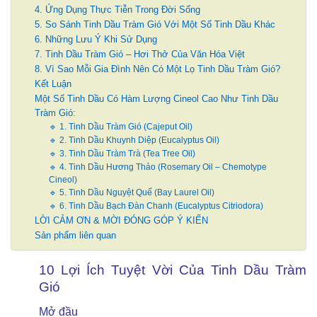
4. Ứng Dụng Thực Tiễn Trong Đời Sống
5. So Sánh Tinh Dầu Tràm Gió Với Một Số Tinh Dầu Khác
6. Những Lưu Ý Khi Sử Dụng
7. Tinh Dầu Tràm Gió – Hơi Thở Của Văn Hóa Việt
8. Vì Sao Mỗi Gia Đình Nên Có Một Lọ Tinh Dầu Tràm Gió?
Kết Luận
Một Số Tinh Dầu Có Hàm Lượng Cineol Cao Như Tinh Dầu
Tràm Gió:
🔹 1. Tinh Dầu Tràm Gió (Cajeput Oil)
🔹 2. Tinh Dầu Khuynh Diệp (Eucalyptus Oil)
🔹 3. Tinh Dầu Tràm Trà (Tea Tree Oil)
🔹 4. Tinh Dầu Hương Thảo (Rosemary Oil – Chemotype
Cineol)
🔹 5. Tinh Dầu Nguyệt Quế (Bay Laurel Oil)
🔹 6. Tinh Dầu Bạch Đàn Chanh (Eucalyptus Citriodora)
LỜI CẢM ƠN & MỜI ĐÓNG GÓP Ý KIẾN
Sản phẩm liên quan
10 Lợi Ích Tuyệt Vời Của Tinh Dầu Tràm
Gió
Mở đầu