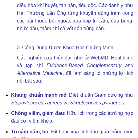
điều hòa khí huyết, tán hàn, tiêu độc. Các danh y như
Hải Thượng Lãn Ông từng khuyên dùng tràm trong
các bài thuốc bôi ngoài, xoa bóp trị cảm, đau bụng,
nhức đầu, thậm chí cả vết côn trùng cắn.
3. Công Dụng Được Khoa Học Chứng Minh
Các nghiên cứu hiện đại, như từ WebMD, Healthline
và tạp chí
Evidence-Based Complementary and
Alternative Medicine
, đã làm sáng tỏ những lợi ích
nổi bật sau:
Kháng khuẩn mạnh mẽ
: Diệt khuẩn Gram dương như
Staphylococcus aureus
và
Streptococcus pyogenes
.
Chống viêm, giảm đau
: Hữu ích trong các trường hợp
đau cơ, viêm khớp.
Trị cảm cúm, ho
: Hít hoặc xoa tinh dầu giúp thông mũi,