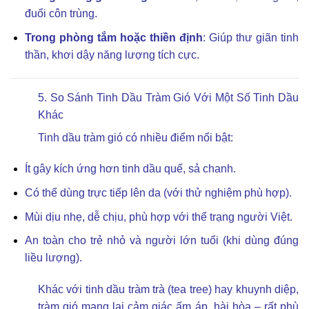
đuổi côn trùng.
Trong phòng tắm hoặc thiền định
: Giúp thư giãn tinh
thần, khơi dậy năng lượng tích cực.
5. So Sánh Tinh Dầu Tràm Gió Với Một Số Tinh Dầu
Khác
Tinh dầu tràm gió có nhiều điểm nổi bật:
Ít gây kích ứng hơn tinh dầu quế, sả chanh.
Có thể dùng trực tiếp lên da (với thử nghiệm phù hợp).
Mùi dịu nhẹ, dễ chịu, phù hợp với thể trạng người Việt.
An toàn cho trẻ nhỏ và người lớn tuổi (khi dùng đúng
liều lượng).
Khác với tinh dầu tràm trà (tea tree) hay khuynh diệp,
tràm gió mang lại cảm giác ấm áp, hài hòa – rất phù