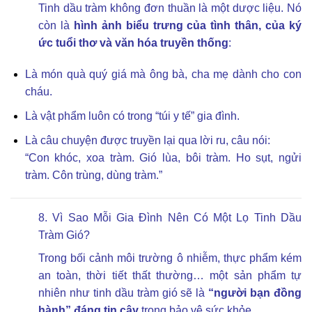
Tinh dầu tràm không đơn thuần là một dược liệu. Nó
còn là
hình ảnh biểu trưng của tình thân, của ký
ức tuổi thơ và văn hóa truyền thống
:
Là món quà quý giá mà ông bà, cha mẹ dành cho con
cháu.
Là vật phẩm luôn có trong “túi y tế” gia đình.
Là câu chuyện được truyền lại qua lời ru, câu nói:
“Con khóc, xoa tràm. Gió lùa, bôi tràm. Ho sụt, ngửi
tràm. Côn trùng, dùng tràm.”
8. Vì Sao Mỗi Gia Đình Nên Có Một Lọ Tinh Dầu
Tràm Gió?
Trong bối cảnh môi trường ô nhiễm, thực phẩm kém
an toàn, thời tiết thất thường… một sản phẩm tự
nhiên như tinh dầu tràm gió sẽ là
“người bạn đồng
hành” đáng tin cậy
trong bảo vệ sức khỏe.