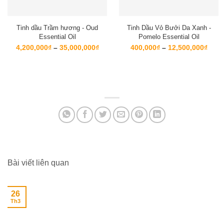
Tinh dầu Trầm hương - Oud
Tinh Dầu Vỏ Bưởi Da Xanh -
Essential Oil
Pomelo Essential Oil
Khoảng
Kho
4,200,000
₫
–
35,000,000
₫
400,000
₫
–
12,500,000
₫
giá:
giá:
từ
từ
4,200,000₫
400,
đến
đến
35,000,000₫
12,5
Bài viết liên quan
26
Th3