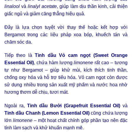
linalool
và
linalyl acetate
, giúp làm dịu thần kinh, cải thiện
giấc ngủ và giảm căng thẳng hiệu quả.
Đây là lựa chọn tuyệt vời thay thế hoặc kết hợp với
Bergamot trong các liệu pháp xoa bóp, khuếch tán và
chăm sóc da.
Tiếp theo là
Tinh dầu Vỏ cam ngọt (Sweet Orange
Essential Oil)
, chứa hàm lượng
limonene
rất cao – tương
tự như Bergamot – giúp khử mùi, kích thích tinh thần,
chống oxy hóa và hỗ trợ tiêu hóa. Vỏ cam ngọt còn được
sử dụng nhiều trong sản xuất mỹ phẩm và nước hoa nhờ
hương thơm dễ chịu, tươi mát.
Ngoài ra,
Tinh dầu Bưởi (Grapefruit Essential Oil)
và
Tinh dầu Chanh (Lemon Essential Oil)
cũng chứa lượng
lớn
limonene
– một hoạt chất chính góp phần tạo nên đặc
tính làm sạch và khử khuẩn mạnh mẽ.