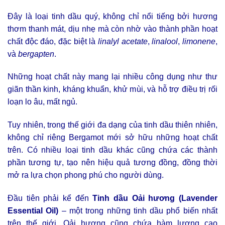
Đây là loại tinh dầu quý, không chỉ nổi tiếng bởi hương
thơm thanh mát, dịu nhẹ mà còn nhờ vào thành phần hoạt
chất độc đáo, đặc biệt là
linalyl acetate
,
linalool
,
limonene
,
và
bergapten
.
Những hoạt chất này mang lại nhiều công dụng như thư
giãn thần kinh, kháng khuẩn, khử mùi, và hỗ trợ điều trị rối
loạn lo âu, mất ngủ.
Tuy nhiên, trong thế giới đa dạng của tinh dầu thiên nhiên,
không chỉ riêng Bergamot mới sở hữu những hoạt chất
trên. Có nhiều loại tinh dầu khác cũng chứa các thành
phần tương tự, tạo nên hiệu quả tương đồng, đồng thời
mở ra lựa chọn phong phú cho người dùng.
Đầu tiên phải kể đến
Tinh dầu Oải hương (Lavender
Essential Oil)
– một trong những tinh dầu phổ biến nhất
trên thế giới. Oải hương cũng chứa hàm lượng cao