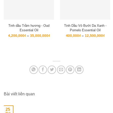
Tinh dầu Trầm hương - Oud
Tinh Dầu Vỏ Bưởi Da Xanh -
Essential Oil
Pomelo Essential Oil
Khoảng
Kho
4,200,000
₫
–
35,000,000
₫
400,000
₫
–
12,500,000
₫
giá:
giá:
từ
từ
4,200,000₫
400,
đến
đến
35,000,000₫
12,5
Bài viết liên quan
25
Th3