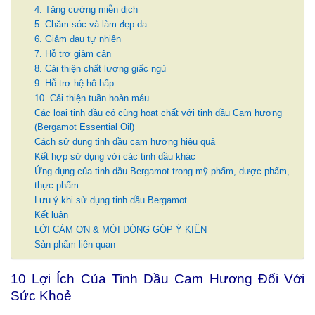
4. Tăng cường miễn dịch
5. Chăm sóc và làm đẹp da
6. Giảm đau tự nhiên
7. Hỗ trợ giảm cân
8. Cải thiện chất lượng giấc ngủ
9. Hỗ trợ hệ hô hấp
10. Cải thiện tuần hoàn máu
Các loại tinh dầu có cùng hoạt chất với tinh dầu Cam hương
(Bergamot Essential Oil)
Cách sử dụng tinh dầu cam hương hiệu quả
Kết hợp sử dụng với các tinh dầu khác
Ứng dụng của tinh dầu Bergamot trong mỹ phẩm, dược phẩm,
thực phẩm
Lưu ý khi sử dụng tinh dầu Bergamot
Kết luận
LỜI CẢM ƠN & MỜI ĐÓNG GÓP Ý KIẾN
Sản phẩm liên quan
10 Lợi Ích Của Tinh Dầu Cam Hương Đối Với
Sức Khoẻ